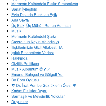
Mermerin Kalbindeki Fısıltı: Stratonikeia
Sanat İyileştirir!
Evin Dışında Bırakılan Eşik
Ana Sayfa
Üç Eşik, Üç Mühür: Ruhun Adımları
Müzik
Mermerin Kalbindeki Şarkı
Cicero’nun Kayıp Melodisi🎶
İlişkilerimizin Gizli Alfabesi: TA
​Işıltılı Emanetlerin Vedası
Hakkında
Gizlilik Politikası
Müzik Albümüm 😉🎵🎶
Emanet Bahçesi ve Gölgeli Yol
Bir Ebru Öyküsü
💖 Dr. İnci: Pembe Gözlüklerin Ötesi 💙
Kadim Fısıltılar Diyarı
Sarmaşık ve Mevsimlik Yolcular
Duyurular