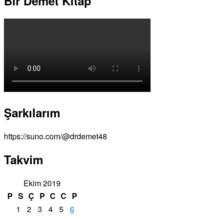
Bir Demet Kitap
Şarkılarım
https://suno.com/@drdemet48
Takvim
Ekim 2019
P
S
Ç
P
C
C
P
1
2
3
4
5
6