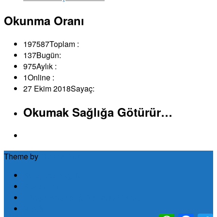
Okunma Oranı
197587
Toplam :
137
Bugün:
975
Aylık :
1
Online :
27 Ekim 2018
Sayaç:
Okumak Sağlığa Götürür…
Theme by
Out the Box
Koruyucu Sağlık
Kitaplarım
Hikâye Anlatıcılığı Ve Masal Terapi
Müzik