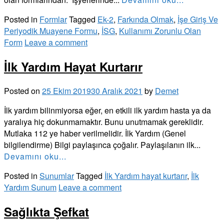
Posted in
Formlar
Tagged
Ek-2
,
Farkında Olmak
,
İşe Giriş Ve
Periyodik Muayene Formu
,
İSG
,
Kullanımı Zorunlu Olan
Form
Leave a comment
İlk Yardım Hayat Kurtarır
Posted on
25 Ekim 2019
30 Aralık 2021
by
Demet
İlk yardım bilinmiyorsa eğer, en etkili ilk yardım hasta ya da
yaralıya hiç dokunmamaktır. Bunu unutmamak gereklidir.
Mutlaka 112 ye haber verilmelidir. İlk Yardım (Genel
bilgilendirme) Bilgi paylaşınca çoğalır. Paylaşılanın ilk...
Devamını oku...
Posted in
Sunumlar
Tagged
İlk Yardım hayat kurtarır
,
İlk
Yardım Sunum
Leave a comment
Sağlıkta Şefkat