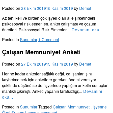
Posted on
28 Ekim 2019
15 Kasım 2019
by
Demet
Az tehlikeli ve birden çok işyeri olan aile şirketindeki
psikososyal risk etmenleri, anket çalışması ve çözüm
önerileri. Psikososyal Risk Etmenleri...
Devamını oku...
Posted in
Sunumlar
1 Comment
Çalışan Memnuniyet Anketi
Posted on
27 Ekim 2019
13 Kasım 2019
by
Demet
Her ne kadar anketler sağlıklı değil, çalışanlar işini
kaybetmemek için anketlere gereken önemi vermiyor
şeklinde düşünülse de; işyerinde yaptığım anketin sonuçları
mantıklı çıkmıştı. Anketi yapanın tarafsızlığı;...
Devamını
oku...
Posted in
Sunumlar
Tagged
Çalışan Memnuniyeti
,
İşyerine
Özel Sunum
Leave a comment