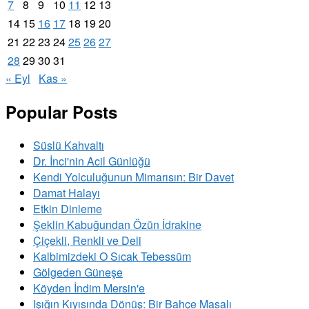
7
8
9
10
11
12
13
14
15
16
17
18
19
20
21
22
23
24
25
26
27
28
29
30
31
« Eyl
Kas »
Popular Posts
Süslü Kahvaltı
Dr. İnci'nin Acil Günlüğü
Kendi Yolculuğunun Mimarısın: Bir Davet
Damat Halayı
Etkin Dinleme
Şeklin Kabuğundan Özün İdrakine
Çiçekli, Renkli ve Deli
Kalbimizdeki O Sıcak Tebessüm
Gölgeden Güneşe
Köyden İndim Mersin'e
Işığın Kıyısında Dönüş: Bir Bahçe Masalı