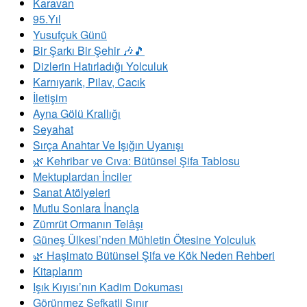
Karavan
95.Yıl
Yusufçuk Günü
Bir Şarkı Bir Şehir 🎶🎵
Dizlerin Hatırladığı Yolculuk
Karnıyarık, Pilav, Cacık
İletişim
Ayna Gölü Krallığı
Seyahat
Sırça Anahtar Ve Işığın Uyanışı
​🌿 Kehribar ve Cıva: Bütünsel Şifa Tablosu
Mektuplardan İnciler
Sanat Atölyeleri
Mutlu Sonlara İnançla
Zümrüt Ormanın Telâşı
Güneş Ülkesi’nden Mühletin Ötesine Yolculuk
🌿 Haşimato Bütünsel Şifa ve Kök Neden Rehberi
Kitaplarım
Işık Kıyısı’nın Kadim Dokuması
Görünmez Şefkatli Sınır