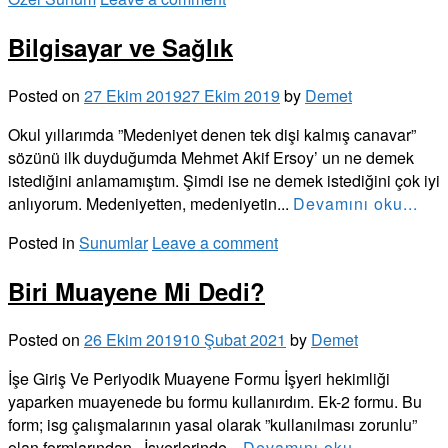
Bilgisayar ve Sağlık
Posted on
27 Ekim 2019
27 Ekim 2019
by
Demet
Okul yıllarımda ”Medeniyet denen tek dişi kalmış canavar”
sözünü ilk duyduğumda Mehmet Akif Ersoy’ un ne demek
istediğini anlamamıştım. Şimdi ise ne demek istediğini çok iyi
anlıyorum. Medeniyetten, medeniyetin...
Devamını oku...
Posted in
Sunumlar
Leave a comment
Biri Muayene Mi Dedi?
Posted on
26 Ekim 2019
10 Şubat 2021
by
Demet
İşe Giriş Ve Periyodik Muayene Formu İşyeri hekimliği
yaparken muayenede bu formu kullanırdım. Ek-2 formu. Bu
form; isg çalışmalarının yasal olarak ”kullanılması zorunlu”
olan formlarından. İşyerlerinde...
Devamını oku...