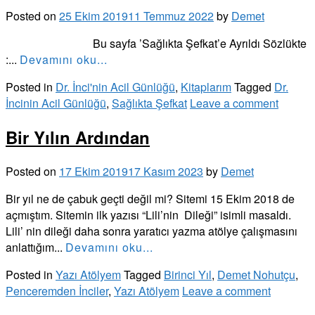
Posted on
25 Ekim 2019
11 Temmuz 2022
by
Demet
Bu sayfa ’Sağlıkta Şefkat’e Ayrıldı Sözlükte
:...
Devamını oku...
Posted in
Dr. İnci'nin Acil Günlüğü
,
Kitaplarım
Tagged
Dr.
İncinin Acil Günlüğü
,
Sağlıkta Şefkat
Leave a comment
Bir Yılın Ardından
Posted on
17 Ekim 2019
17 Kasım 2023
by
Demet
Bir yıl ne de çabuk geçti değil mi? Sitemi 15 Ekim 2018 de
açmıştım. Sitemin ilk yazısı “Lili’nin Dileği” isimli masaldı.
Lili’ nin dileği daha sonra yaratıcı yazma atölye çalışmasını
anlattığım...
Devamını oku...
Posted in
Yazı Atölyem
Tagged
Birinci Yıl
,
Demet Nohutçu
,
Penceremden İnciler
,
Yazı Atölyem
Leave a comment