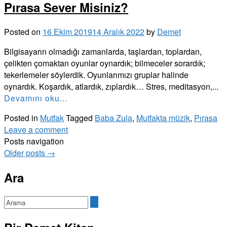
Pırasa Sever Misiniz?
Posted on
16 Ekim 2019
14 Aralık 2022
by
Demet
Bilgisayarın olmadığı zamanlarda, taşlardan, toplardan,
çelikten çomaktan oyunlar oynardık; bilmeceler sorardık;
tekerlemeler söylerdik. Oyunlarımızı gruplar halinde
oynardık. Koşardık, atlardık, zıplardık… Stres, meditasyon,...
Devamını oku...
Posted in
Mutfak
Tagged
Baba Zula
,
Mutfakta müzik
,
Pırasa
Leave a comment
Posts navigation
Older posts
→
Ara