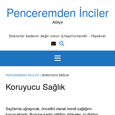
Skip
Penceremden İnciler
to
content
Atölye
Doktorlar bedenin değil ruhun iyileştiricileridir - Hipokrat
PENCEREMDEN İNCILER
>
KORUYUCU SAĞLIK
Koruyucu Sağlık
Sayfamla uğraşmak, öncelikli olarak kendi sağlığımı
korumaktadır. Bugüne kadar gittiğim atölyeler, mutfağım,