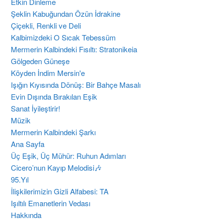
Etkin Dinleme
Şeklin Kabuğundan Özün İdrakine
Çiçekli, Renkli ve Deli
Kalbimizdeki O Sıcak Tebessüm
Mermerin Kalbindeki Fısıltı: Stratonikeia
Gölgeden Güneşe
Köyden İndim Mersin'e
Işığın Kıyısında Dönüş: Bir Bahçe Masalı
Evin Dışında Bırakılan Eşik
Sanat İyileştirir!
Müzik
Mermerin Kalbindeki Şarkı
Ana Sayfa
Üç Eşik, Üç Mühür: Ruhun Adımları
Cicero’nun Kayıp Melodisi🎶
95.Yıl
İlişkilerimizin Gizli Alfabesi: TA
​Işıltılı Emanetlerin Vedası
Hakkında