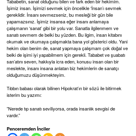
Tababetin, sanat olduğunu bilen ve fark eden bir hekimim.
İşimiz insan. İşimizi sevmek için öncelikle ‘İnsan’ı sevmek
gereklidir. İnsanı sevmezseniz, bu mesleği bir gün bile
yapamazsınız. İşimiz insansa eğer insanı anlamaya
çalışmanın ‘sanat’ gibi bir yolu var. Sanatla ilgilenmem ve
sanatı sevmem de belki bu yüzden. Bu ilgim, insan kitabını
okumak ve okumaya çalışmakta bana yol gösterici oldu. Yani
hekim olan benim de, sanat yapmaya çalışmam çok doğal ve
belki de işimi iyi yapabilmem için gerekli. Tababet ve şuabatı
san’atını seven, hakkıyla icra eden, konusu insan olan bir
meslekte, insanı insana anlatan biz hekimlerin de sanatçı
olduğumuzu düşünmekteyim.
Tıbbın babası olarak bilinen Hipokrat’ın bir sözü ile bitirmek
isterim bu yazımı:
”Nerede tıp sanatı seviliyorsa, orada insanlık sevgisi de
vardır.”
Penceremden İnciler