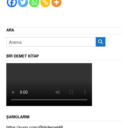
ARA
BIR DEMET KITAP
ŞARKILARIM
https://suno.com/@drdemet48