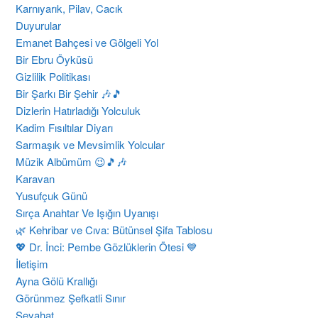
Karnıyarık, Pilav, Cacık
Duyurular
Emanet Bahçesi ve Gölgeli Yol
Bir Ebru Öyküsü
Gizlilik Politikası
Bir Şarkı Bir Şehir 🎶🎵
Dizlerin Hatırladığı Yolculuk
Kadim Fısıltılar Diyarı
Sarmaşık ve Mevsimlik Yolcular
Müzik Albümüm 😉🎵🎶
Karavan
Yusufçuk Günü
Sırça Anahtar Ve Işığın Uyanışı
​🌿 Kehribar ve Cıva: Bütünsel Şifa Tablosu
💖 Dr. İnci: Pembe Gözlüklerin Ötesi 💙
İletişim
Ayna Gölü Krallığı
Görünmez Şefkatli Sınır
Seyahat