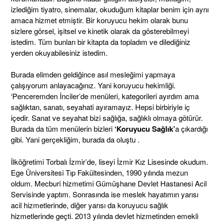
izlediğim tiyatro, sinemalar, okuduğum kitaplar benim için aynı
amaca hizmet etmiştir. Bir koruyucu hekim olarak bunu
sizlere görsel, işitsel ve kinetik olarak da gösterebilmeyi
istedim. Tüm bunları bir kitapta da topladım ve dilediğiniz
yerden okuyabilesiniz istedim.
Burada elimden geldiğince asıl mesleğimi yapmaya
çalışıyorum anlayacağınız. Yani koruyucu hekimliği.
‘Penceremden İnciler’de menüleri, kategorileri ayırdım ama
sağlıktan, sanatı, seyahati ayıramayız. Hepsi birbiriyle iç
içedir. Sanat ve seyahat bizi sağlığa, sağlıklı olmaya götürür.
Burada da tüm menülerin bizleri
‘Koruyucu Sağlık’
a çıkardığı
gibi. Yani gerçekliğim, burada da oluştu .
İlköğretimi Torbalı İzmir’de, liseyi İzmir Kız Lisesinde okudum.
Ege Üniversitesi Tıp Fakültesinden, 1990 yılında mezun
oldum. Mecburi hizmetimi Gümüşhane Devlet Hastanesi Acil
Servisinde yaptım. Sonrasında ise meslek hayatımın yarısı
acil hizmetlerinde, diğer yarısı da koruyucu sağlık
hizmetlerinde geçti. 2013 yılında devlet hizmetinden emekli