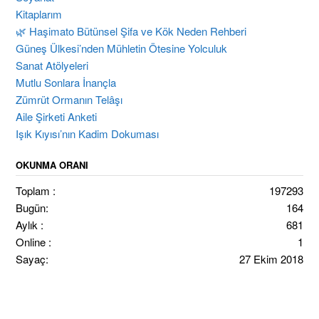
Kitaplarım
🌿 Haşimato Bütünsel Şifa ve Kök Neden Rehberi
Güneş Ülkesi’nden Mühletin Ötesine Yolculuk
Sanat Atölyeleri
Mutlu Sonlara İnançla
Zümrüt Ormanın Telâşı
Aile Şirketi Anketi
Işık Kıyısı’nın Kadim Dokuması
OKUNMA ORANI
Toplam :
197293
Bugün:
164
Aylık :
681
Online :
1
Sayaç:
27 Ekim 2018