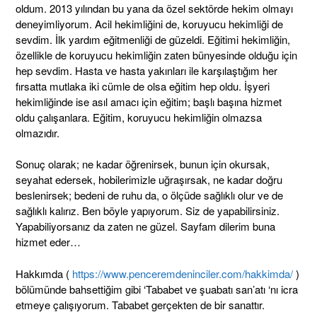
oldum. 2013 yılından bu yana da özel sektörde hekim olmayı
deneyimliyorum. Acil hekimliğini de, koruyucu hekimliği de
sevdim. İlk yardım eğitmenliği de güzeldi. Eğitimi hekimliğin,
özellikle de koruyucu hekimliğin zaten bünyesinde olduğu için
hep sevdim. Hasta ve hasta yakınları ile karşılaştığım her
fırsatta mutlaka iki cümle de olsa eğitim hep oldu. İşyeri
hekimliğinde ise asıl amacı için eğitim; başlı başına hizmet
oldu çalışanlara. Eğitim, koruyucu hekimliğin olmazsa
olmazıdır.
Sonuç olarak; ne kadar öğrenirsek, bunun için okursak,
seyahat edersek, hobilerimizle uğraşırsak, ne kadar doğru
beslenirsek; bedeni de ruhu da, o ölçüde sağlıklı olur ve de
sağlıklı kalırız. Ben böyle yapıyorum. Siz de yapabilirsiniz.
Yapabiliyorsanız da zaten ne güzel. Sayfam dilerim buna
hizmet eder…
Hakkımda (
https://www.penceremdeninciler.com/hakkimda/
)
bölümünde bahsettiğim gibi ‘Tababet ve şuabatı san’atı ‘nı icra
etmeye çalışıyorum. Tababet gerçekten de bir sanattır.