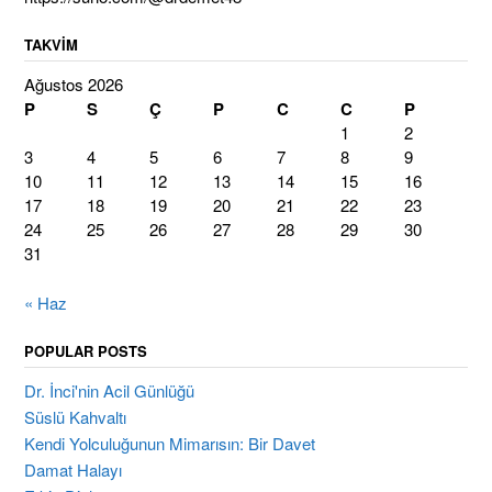
TAKVIM
Ağustos 2026
P
S
Ç
P
C
C
P
1
2
3
4
5
6
7
8
9
10
11
12
13
14
15
16
17
18
19
20
21
22
23
24
25
26
27
28
29
30
31
« Haz
POPULAR POSTS
Dr. İnci'nin Acil Günlüğü
Süslü Kahvaltı
Kendi Yolculuğunun Mimarısın: Bir Davet
Damat Halayı