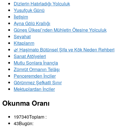
Dizlerin Hatırladığı Yolculuk
Yusufçuk Günü
İletişim
Ayna Gölü Krallığı
Güneş Ülkesi’nden Mühletin Ötesine Yolculuk
Seyahat
Kitaplarım
🌿 Haşimato Bütünsel Şifa ve Kök Neden Rehberi
Sanat Atölyeleri
Mutlu Sonlara İnançla
Zümrüt Ormanın Telâşı
Penceremden İnciler
Görünmez Şefkatli Sınır
Mektuplardan İnciler
Okunma Oranı
197340
Toplam :
43
Bugün: