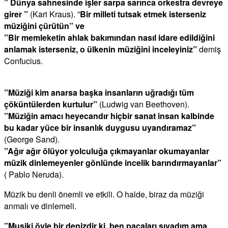
” Dünya sahnesinde işler sarpa sarınca orkestra devreye
girer ”
(Kari Kraus). ”
Bir milleti tutsak etmek isterseniz
müziğini çürütün” ve
”Bir memleketin ahlak bakımından nasıl idare edildiğini
anlamak isterseniz, o ülkenin müziğini inceleyiniz”
demiş
Confucius.
”Müziği kim anarsa başka insanların uğradığı tüm
çöküntülerden kurtulur”
(Ludwig van Beethoven).
”Müziğin amacı heyecandır hiçbir sanat insan kalbinde
bu kadar yüce bir insanlık duygusu uyandıramaz”
(George Sand).
”Ağır ağır ölüyor yolculuğa çıkmayanlar okumayanlar
müzik dinlemeyenler gönlünde incelik barındırmayanlar”
( Pablo Neruda).
Müzik bu denli önemli ve etkili. O halde, biraz da müziği
anmalı ve dinlemeli.
”Musiki öyle bir denizdir ki, ben paçaları sıvadım ama