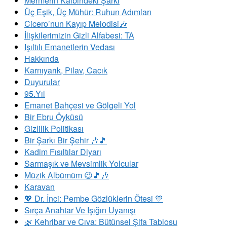
Mermerin Kalbindeki Şarkı
Üç Eşik, Üç Mühür: Ruhun Adımları
Cicero’nun Kayıp Melodisi🎶
İlişkilerimizin Gizli Alfabesi: TA
​Işıltılı Emanetlerin Vedası
Hakkında
Karnıyarık, Pilav, Cacık
Duyurular
95.Yıl
Emanet Bahçesi ve Gölgeli Yol
Bir Ebru Öyküsü
Gizlilik Politikası
Bir Şarkı Bir Şehir 🎶🎵
Kadim Fısıltılar Diyarı
Sarmaşık ve Mevsimlik Yolcular
Müzik Albümüm 😉🎵🎶
Karavan
💖 Dr. İnci: Pembe Gözlüklerin Ötesi 💙
Sırça Anahtar Ve Işığın Uyanışı
​🌿 Kehribar ve Cıva: Bütünsel Şifa Tablosu