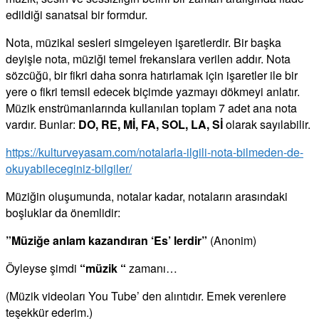
edildiği sanatsal bir formdur.
Nota, müzikal sesleri simgeleyen işaretlerdir. Bir başka
deyişle nota, müziği temel frekanslara verilen addır. Nota
sözcüğü, bir fikri daha sonra hatırlamak için işaretler ile bir
yere o fikri temsil edecek biçimde yazmayı dökmeyi anlatır.
Müzik enstrümanlarında kullanılan toplam 7 adet ana nota
vardır. Bunlar:
DO, RE, Mİ, FA, SOL, LA, Sİ
olarak sayılabilir.
https://kulturveyasam.com/notalarla-ilgili-nota-bilmeden-de-
okuyabileceginiz-bilgiler/
Müziğin oluşumunda, notalar kadar, notaların arasındaki
boşluklar da önemlidir:
”Müziğe anlam kazandıran ‘Es’ lerdir”
(Anonim)
Öyleyse şimdi
“müzik “
zamanı…
(Müzik videoları You Tube’ den alıntıdır. Emek verenlere
teşekkür ederim.)