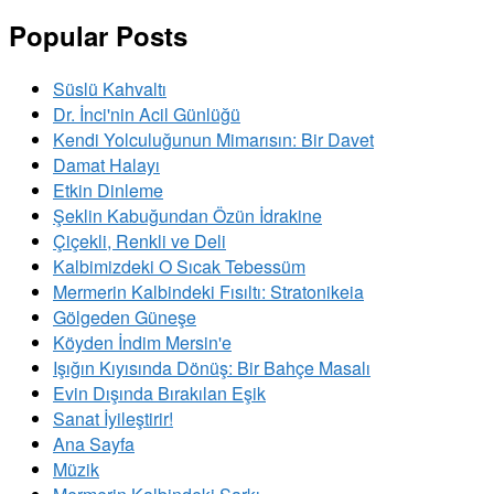
Popular Posts
Süslü Kahvaltı
Dr. İnci'nin Acil Günlüğü
Kendi Yolculuğunun Mimarısın: Bir Davet
Damat Halayı
Etkin Dinleme
Şeklin Kabuğundan Özün İdrakine
Çiçekli, Renkli ve Deli
Kalbimizdeki O Sıcak Tebessüm
Mermerin Kalbindeki Fısıltı: Stratonikeia
Gölgeden Güneşe
Köyden İndim Mersin'e
Işığın Kıyısında Dönüş: Bir Bahçe Masalı
Evin Dışında Bırakılan Eşik
Sanat İyileştirir!
Ana Sayfa
Müzik