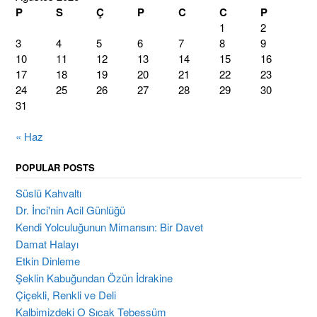
P
S
Ç
P
C
C
P
1
2
3
4
5
6
7
8
9
10
11
12
13
14
15
16
17
18
19
20
21
22
23
24
25
26
27
28
29
30
31
« Haz
POPULAR POSTS
Süslü Kahvaltı
Dr. İnci'nin Acil Günlüğü
Kendi Yolculuğunun Mimarısın: Bir Davet
Damat Halayı
Etkin Dinleme
Şeklin Kabuğundan Özün İdrakine
Çiçekli, Renkli ve Deli
Kalbimizdeki O Sıcak Tebessüm