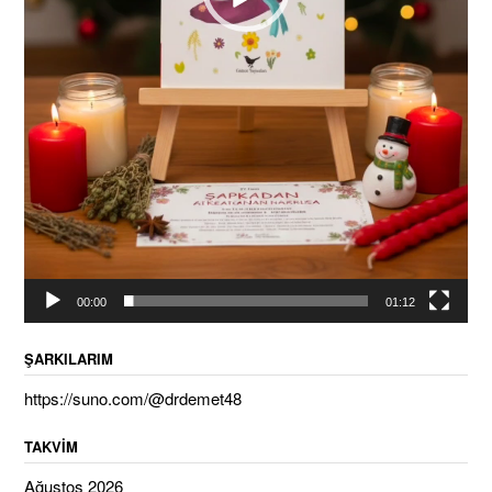
00:00
01:12
ŞARKILARIM
https://suno.com/@drdemet48
TAKVIM
Ağustos 2026