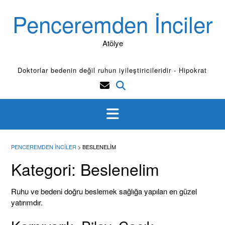
Skip
Penceremden İnciler
to
content
Atölye
Doktorlar bedenin değil ruhun iyileştiricileridir - Hipokrat
PENCEREMDEN İNCILER
>
BESLENELIM
Kategori:
Beslenelim
Ruhu ve bedeni doğru beslemek sağlığa yapılan en güzel
yatırımdır.