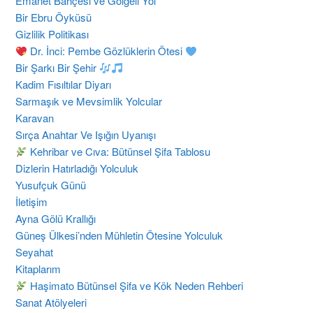
Emanet Bahçesi ve Gölgeli Yol
Bir Ebru Öyküsü
Gizlilik Politikası
Dr. İnci: Pembe Gözlüklerin Ötesi
Bir Şarkı Bir Şehir
Kadim Fısıltılar Diyarı
Sarmaşık ve Mevsimlik Yolcular
Karavan
Sırça Anahtar Ve Işığın Uyanışı
Kehribar ve Cıva: Bütünsel Şifa Tablosu
Dizlerin Hatırladığı Yolculuk
Yusufçuk Günü
İletişim
Ayna Gölü Krallığı
Güneş Ülkesi’nden Mühletin Ötesine Yolculuk
Seyahat
Kitaplarım
Haşimato Bütünsel Şifa ve Kök Neden Rehberi
Sanat Atölyeleri