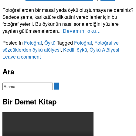
Fotoğraflardan bir masal yada öykü oluşturmaya ne dersiniz?
Sadece şema, karikatüre dikkatini verebilenler için bu
fotoğraf yeterli. Bu öykünün nasıl sona erdiğini yüzlere
yayılan gülümsemelerden...
Devamını oku...
Posted in
Fotoğraf
,
Öykü
Tagged
Fotoğraf
,
Fotoğraf ve
sözcüklerden öykü atölyesi
,
Kedili öykü
,
Öykü Atölyesi
Leave a comment
Ara
Bir Demet Kitap