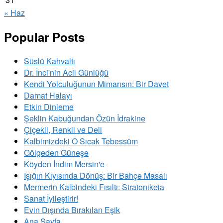
« Haz
Popular Posts
Süslü Kahvaltı
Dr. İnci'nin Acil Günlüğü
Kendi Yolculuğunun Mimarısın: Bir Davet
Damat Halayı
Etkin Dinleme
Şeklin Kabuğundan Özün İdrakine
Çiçekli, Renkli ve Deli
Kalbimizdeki O Sıcak Tebessüm
Gölgeden Güneşe
Köyden İndim Mersin'e
Işığın Kıyısında Dönüş: Bir Bahçe Masalı
Mermerin Kalbindeki Fısıltı: Stratonikeia
Sanat İyileştirir!
Evin Dışında Bırakılan Eşik
Ana Sayfa