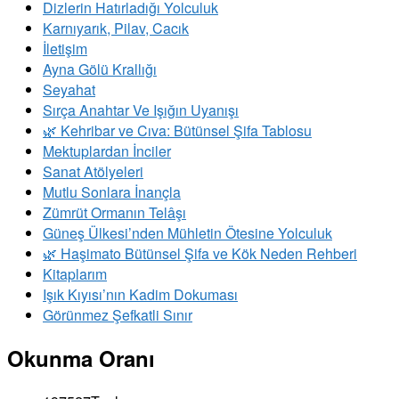
Dizlerin Hatırladığı Yolculuk
Karnıyarık, Pilav, Cacık
İletişim
Ayna Gölü Krallığı
Seyahat
Sırça Anahtar Ve Işığın Uyanışı
​🌿 Kehribar ve Cıva: Bütünsel Şifa Tablosu
Mektuplardan İnciler
Sanat Atölyeleri
Mutlu Sonlara İnançla
Zümrüt Ormanın Telâşı
Güneş Ülkesi’nden Mühletin Ötesine Yolculuk
🌿 Haşimato Bütünsel Şifa ve Kök Neden Rehberi
Kitaplarım
Işık Kıyısı’nın Kadim Dokuması
Görünmez Şefkatli Sınır
Okunma Oranı