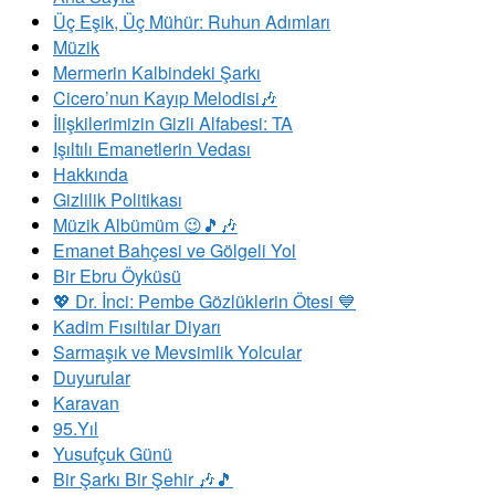
Üç Eşik, Üç Mühür: Ruhun Adımları
Müzik
Mermerin Kalbindeki Şarkı
Cicero’nun Kayıp Melodisi🎶
İlişkilerimizin Gizli Alfabesi: TA
​Işıltılı Emanetlerin Vedası
Hakkında
Gizlilik Politikası
Müzik Albümüm 😉🎵🎶
Emanet Bahçesi ve Gölgeli Yol
Bir Ebru Öyküsü
💖 Dr. İnci: Pembe Gözlüklerin Ötesi 💙
Kadim Fısıltılar Diyarı
Sarmaşık ve Mevsimlik Yolcular
Duyurular
Karavan
95.Yıl
Yusufçuk Günü
Bir Şarkı Bir Şehir 🎶🎵