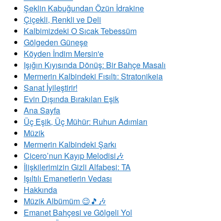
Şeklin Kabuğundan Özün İdrakine
Çiçekli, Renkli ve Deli
Kalbimizdeki O Sıcak Tebessüm
Gölgeden Güneşe
Köyden İndim Mersin'e
Işığın Kıyısında Dönüş: Bir Bahçe Masalı
Mermerin Kalbindeki Fısıltı: Stratonikeia
Sanat İyileştirir!
Evin Dışında Bırakılan Eşik
Ana Sayfa
Üç Eşik, Üç Mühür: Ruhun Adımları
Müzik
Mermerin Kalbindeki Şarkı
Cicero’nun Kayıp Melodisi🎶
İlişkilerimizin Gizli Alfabesi: TA
​Işıltılı Emanetlerin Vedası
Hakkında
Müzik Albümüm 😉🎵🎶
Emanet Bahçesi ve Gölgeli Yol