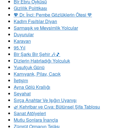
Bir Ebru Öyküsü
Gizlilik Politikası
💖 Dr. İnci: Pembe Gözlüklerin Ötesi 💙
Kadim Fısıltılar Diyarı
Sarmaşık ve Mevsimlik Yolcular
Duyurular
Karavan
95.Yıl
Bir Şarkı Bir Şehir 🎶🎵
Dizlerin Hatırladığı Yolculuk
Yusufçuk Günü
Karnıyarık, Pilav, Cacık
İletişim
Ayna Gölü Krallığı
Seyahat
Sırça Anahtar Ve Işığın Uyanışı
​🌿 Kehribar ve Cıva: Bütünsel Şifa Tablosu
Sanat Atölyeleri
Mutlu Sonlara İnançla
Zümrüt Ormanın Telâşı