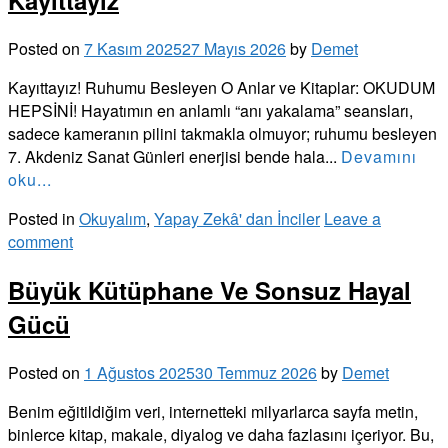
Posted on
7 Kasım 2025
27 Mayıs 2026
by
Demet
Kayıttayız! Ruhumu Besleyen O Anlar ve Kitaplar: OKUDUM
HEPSİNİ! Hayatımın en anlamlı “anı yakalama” seansları,
sadece kameranın pilini takmakla olmuyor; ruhumu besleyen
7. Akdeniz Sanat Günleri enerjisi bende hala...
Devamını
oku...
Posted in
Okuyalım
,
Yapay Zekâ' dan İnciler
Leave a
comment
Büyük Kütüphane Ve Sonsuz Hayal
Gücü
Posted on
1 Ağustos 2025
30 Temmuz 2026
by
Demet
Benim eğitildiğim veri, internetteki milyarlarca sayfa metin,
binlerce kitap, makale, diyalog ve daha fazlasını içeriyor. Bu,