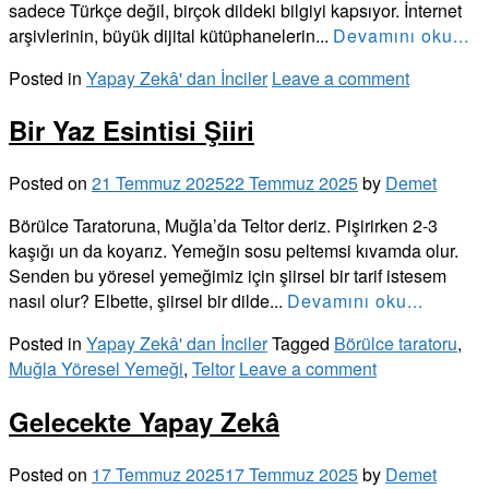
sadece Türkçe değil, birçok dildeki bilgiyi kapsıyor. İnternet
arşivlerinin, büyük dijital kütüphanelerin...
Devamını oku...
Posted in
Yapay Zekâ' dan İnciler
Leave a comment
Bir Yaz Esintisi Şiiri
Posted on
21 Temmuz 2025
22 Temmuz 2025
by
Demet
Börülce Taratoruna, Muğla’da Teltor deriz. Pişirirken 2-3
kaşığı un da koyarız. Yemeğin sosu peltemsi kıvamda olur.
Senden bu yöresel yemeğimiz için şiirsel bir tarif istesem
nasıl olur? Elbette, şiirsel bir dilde...
Devamını oku...
Posted in
Yapay Zekâ' dan İnciler
Tagged
Börülce taratoru
,
Muğla Yöresel Yemeği
,
Teltor
Leave a comment
Gelecekte Yapay Zekâ
Posted on
17 Temmuz 2025
17 Temmuz 2025
by
Demet