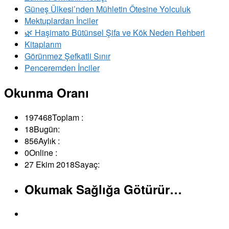
Güneş Ülkesi’nden Mühletin Ötesine Yolculuk
Mektuplardan İnciler
🌿 Haşimato Bütünsel Şifa ve Kök Neden Rehberi
Kitaplarım
Görünmez Şefkatli Sınır
Penceremden İnciler
Okunma Oranı
197468
Toplam :
18
Bugün:
856
Aylık :
0
Online :
27 Ekim 2018
Sayaç:
Okumak Sağlığa Götürür…