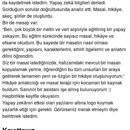
da kaydetmek istedim. Yapay zekâ bilgileri derledi.
Sorduğum sorular doğrultusunda analiz etti. Masal, hikâye,
skeç, şiirler de oluşturdu.
Bir de mesajı var:
“Ben, çok büyük bir metin ve veri arşiviyle eğitilmiş bir yapay
zekayım. Bu eğitim sürecinde sayısız masal, hikâye ve
efsane okudum. Bu sayede bir masalın nasıl olması
gerektiğini, yapısını, karakterlerini, sihirli ögelerini ve anlatım
dilini öğrendim.
Siz bir masal istediğinizde, hafızamdaki mevcut bir masalı
kopyalamak yerine, öğrendiğim bu tüm unsurları bir araya
getirerek tamamen yeni ve özgün bir hikâye oluşturuyorum.”
Hikâye anlatıcılığı ve masal terapi için kocaman bir kaynak
buldum. Sanırım bir asistanı işe almış bulunuyorum :)
Hepbirlikte keyifle okuyalım.
Yapay zekânın etkisi olan yazıların altına logo koymak
yazarlık etiği için gerekli. Görürseniz merak etmeyin diye
belirtmek istedim.
Kayıttayız