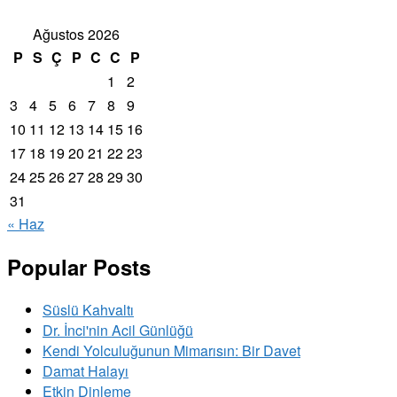
Ağustos 2026
P
S
Ç
P
C
C
P
1
2
3
4
5
6
7
8
9
10
11
12
13
14
15
16
17
18
19
20
21
22
23
24
25
26
27
28
29
30
31
« Haz
Popular Posts
Süslü Kahvaltı
Dr. İnci'nin Acil Günlüğü
Kendi Yolculuğunun Mimarısın: Bir Davet
Damat Halayı
Etkin Dinleme