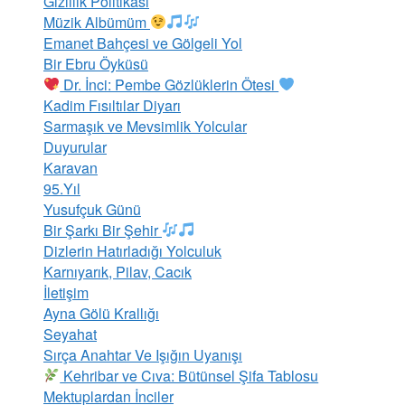
Gizlilik Politikası
Müzik Albümüm
Emanet Bahçesi ve Gölgeli Yol
Bir Ebru Öyküsü
Dr. İnci: Pembe Gözlüklerin Ötesi
Kadim Fısıltılar Diyarı
Sarmaşık ve Mevsimlik Yolcular
Duyurular
Karavan
95.Yıl
Yusufçuk Günü
Bir Şarkı Bir Şehir
Dizlerin Hatırladığı Yolculuk
Karnıyarık, Pilav, Cacık
İletişim
Ayna Gölü Krallığı
Seyahat
Sırça Anahtar Ve Işığın Uyanışı
Kehribar ve Cıva: Bütünsel Şifa Tablosu
Mektuplardan İnciler