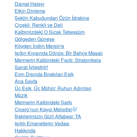
Damat Halayı
Etkin Dinleme
Şeklin Kabuğundan Özün İdrakine
Çiçekli, Renkli ve Deli
Kalbimizdeki O Sıcak Tebessüm
Gölgeden Güneşe
Köyden İndim Mersin'e
Işığın Kıyısında Dönüş: Bir Bahçe Masalı
Mermerin Kalbindeki Fısıltı: Stratonikeia
Sanat İyileştirir!
Evin Dışında Bırakılan Eşik
Ana Sayfa
Üç Eşik, Üç Mühür: Ruhun Adımları
Müzik
Mermerin Kalbindeki Şarkı
Cicero’nun Kayıp Melodisi
İlişkilerimizin Gizli Alfabesi: TA
​Işıltılı Emanetlerin Vedası
Hakkında