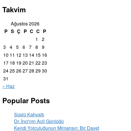
Takvim
Ağustos 2026
P
S
Ç
P
C
C
P
1
2
3
4
5
6
7
8
9
10
11
12
13
14
15
16
17
18
19
20
21
22
23
24
25
26
27
28
29
30
31
« Haz
Popular Posts
Süslü Kahvaltı
Dr. İnci'nin Acil Günlüğü
Kendi Yolculuğunun Mimarısın: Bir Davet