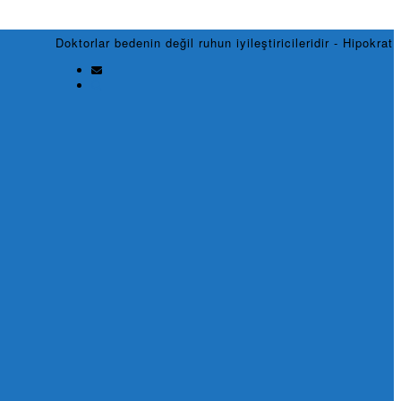
Doktorlar bedenin değil ruhun iyileştiricileridir - Hipokrat