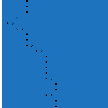
Fotoğraf
Resim Çalışması
Gezelim
Sosyal Proje
Kitaplarım
Penceremden İnciler
Kitabım Hakkında
Ana Sayfa
Sanat Atölyeleri
Yazı Atölyem
Büyüklere Masallarım
Mutfak
Resim
Tiyatro
Seyahat
Seyahat Albümlerim
Seyahat Filmleri
Koruyucu Sağlık
Eğitim
Sevgi