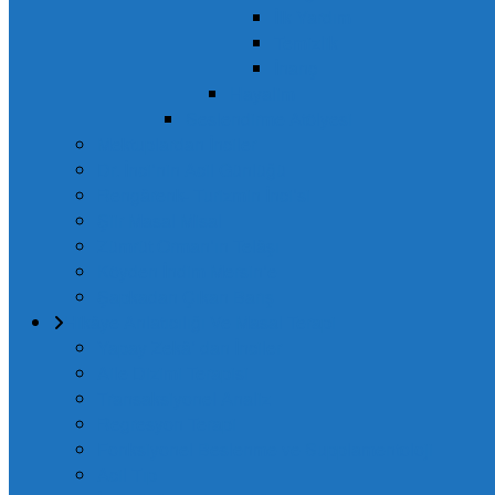
İlk Yardım
Temizlik
İnanç
Hayalim
Seslendirme Atölyesi
Mektuplardan İnciler
Dr. İnci’nin Acil Günlüğü
Rengârenk- Turizmin İnci’si
Şiir Masal Misal
Zümrüt Orman’ın Telâşı
Köyden İndim Mersin’e
Şapkadan Çıkan Barış
Hikâye Anlatıcılığı Ve Masal Terapi
Yapay Zekâ’ dan İnciler
Aile Dizimi Terapisi
Transaksiyonel Analiz
Regresyon Terapi
Fonksiyonel Beslenme ve Supplamentoloji
Acil Tıp