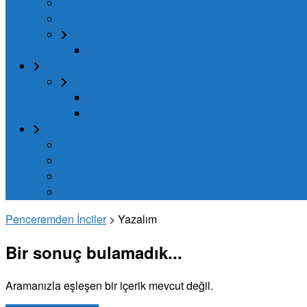
İş Sağlığı ve Güvenliği
Fitoterapi
Bütüncül (Holistik) Terapi
Reçete
Müzik
Müzik
Dinleyelim
Söyleyelim
Hakkında
İletişim
Gizlilik Politikası
Basında
Duyurular
Penceremden İnciler
>
Yazalım
Bir sonuç bulamadık...
Aramanızla eşleşen bir içerik mevcut değil.