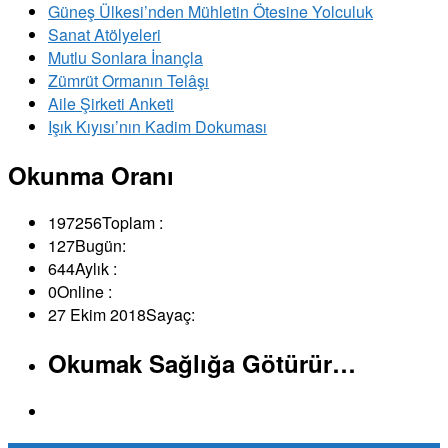
Güneş Ülkesi’nden Mühletin Ötesine Yolculuk
Sanat Atölyeleri
Mutlu Sonlara İnançla
Zümrüt Ormanın Telâşı
Aile Şirketi Anketi
Işık Kıyısı’nın Kadim Dokuması
Okunma Oranı
197256
Toplam :
127
Bugün:
644
Aylık :
0
Online :
27 Ekim 2018
Sayaç:
Okumak Sağlığa Götürür…