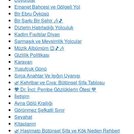
Emanet Bahçesi ve Gölgeli Yol
Bir Ebru Öyküsü
Bir Şarkı Bir Şehir 🎶🎵
Dizlerin Hatırladığı Yolculuk
Kadim Fısıltılar Diyarı
Sarmaşık ve Mevsimlik Yolcular
Müzik Albümüm 😉🎵🎶
Gizlilik Politikası
Karavan
Yusufçuk Günü
Sırça Anahtar Ve Işığın Uyanışı
​🌿 Kehribar ve Cıva: Bütünsel Şifa Tablosu
💖 Dr. İnci: Pembe Gözlüklerin Ötesi 💙
İletişim
Ayna Gölü Krallığı
Görünmez Şefkatli Sınır
Seyahat
Kitaplarım
🌿 Haşimato Bütünsel Şifa ve Kök Neden Rehberi