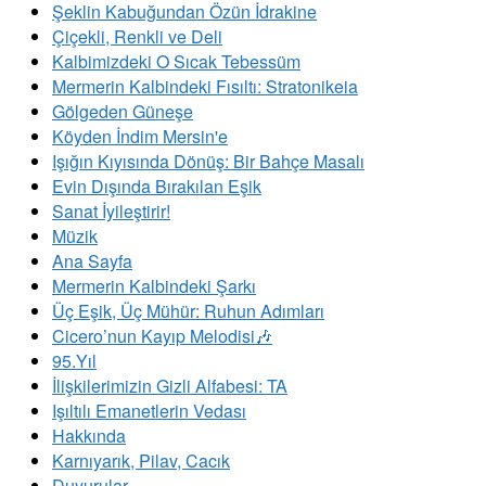
Şeklin Kabuğundan Özün İdrakine
Çiçekli, Renkli ve Deli
Kalbimizdeki O Sıcak Tebessüm
Mermerin Kalbindeki Fısıltı: Stratonikeia
Gölgeden Güneşe
Köyden İndim Mersin'e
Işığın Kıyısında Dönüş: Bir Bahçe Masalı
Evin Dışında Bırakılan Eşik
Sanat İyileştirir!
Müzik
Ana Sayfa
Mermerin Kalbindeki Şarkı
Üç Eşik, Üç Mühür: Ruhun Adımları
Cicero’nun Kayıp Melodisi🎶
95.Yıl
İlişkilerimizin Gizli Alfabesi: TA
​Işıltılı Emanetlerin Vedası
Hakkında
Karnıyarık, Pilav, Cacık
Duyurular