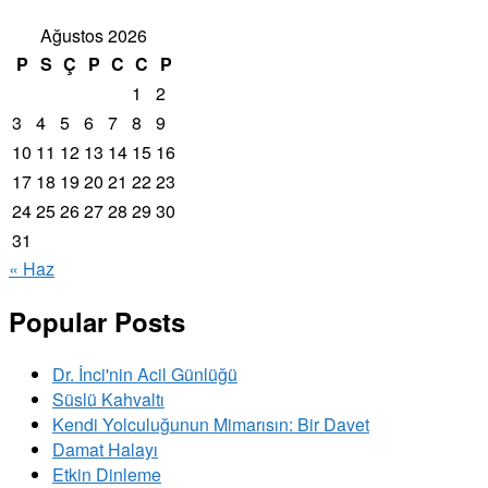
Ağustos 2026
P
S
Ç
P
C
C
P
1
2
3
4
5
6
7
8
9
10
11
12
13
14
15
16
17
18
19
20
21
22
23
24
25
26
27
28
29
30
31
« Haz
Popular Posts
Dr. İnci'nin Acil Günlüğü
Süslü Kahvaltı
Kendi Yolculuğunun Mimarısın: Bir Davet
Damat Halayı
Etkin Dinleme