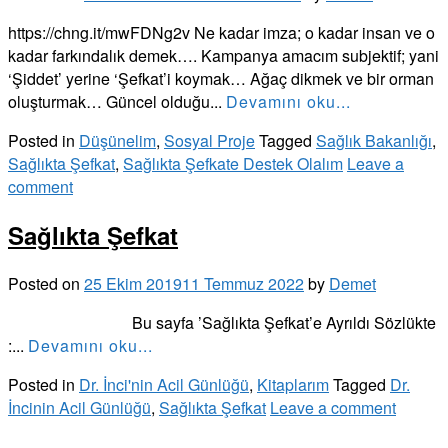
https://chng.it/mwFDNg2v Ne kadar imza; o kadar insan ve o
kadar farkındalık demek…. Kampanya amacım subjektif; yani
‘Şiddet’ yerine ‘Şefkat’i koymak… Ağaç dikmek ve bir orman
oluşturmak… Güncel olduğu...
Devamını oku...
Posted in
Düşünelim
,
Sosyal Proje
Tagged
Sağlık Bakanlığı
,
Sağlıkta Şefkat
,
Sağlıkta Şefkate Destek Olalım
Leave a
comment
Sağlıkta Şefkat
Posted on
25 Ekim 2019
11 Temmuz 2022
by
Demet
Bu sayfa ’Sağlıkta Şefkat’e Ayrıldı Sözlükte
:...
Devamını oku...
Posted in
Dr. İnci'nin Acil Günlüğü
,
Kitaplarım
Tagged
Dr.
İncinin Acil Günlüğü
,
Sağlıkta Şefkat
Leave a comment