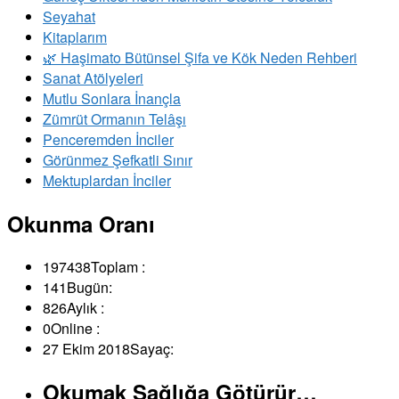
Seyahat
Kitaplarım
🌿 Haşimato Bütünsel Şifa ve Kök Neden Rehberi
Sanat Atölyeleri
Mutlu Sonlara İnançla
Zümrüt Ormanın Telâşı
Penceremden İnciler
Görünmez Şefkatli Sınır
Mektuplardan İnciler
Okunma Oranı
197438
Toplam :
141
Bugün:
826
Aylık :
0
Online :
27 Ekim 2018
Sayaç:
Okumak Sağlığa Götürür…