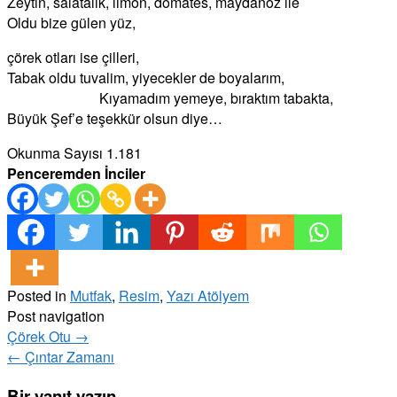
Zeytin, salatalık, limon, domates, maydanoz ile
Oldu bize gülen yüz,
çörek otları ise çilleri,
Tabak oldu tuvalim, yiyecekler de boyalarım,
Kıyamadım yemeye, bıraktım tabakta,
Büyük Şef’e teşekkür olsun diye…
Okunma Sayısı
1.181
Penceremden İnciler
Posted in
Mutfak
,
Resim
,
Yazı Atölyem
Post navigation
Çörek Otu
→
←
Çıntar Zamanı
Bir yanıt yazın