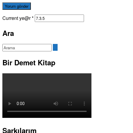
Current ye@r
*
Ara
Bir Demet Kitap
Şarkılarım