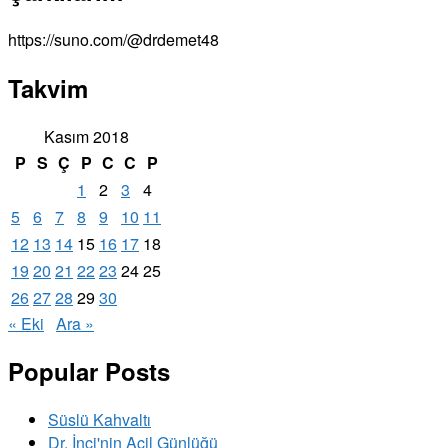
https://suno.com/@drdemet48
Takvim
Kasım 2018
P
S
Ç
P
C
C
P
1
2
3
4
5
6
7
8
9
10
11
12
13
14
15
16
17
18
19
20
21
22
23
24
25
26
27
28
29
30
« Eki
Ara »
Popular Posts
Süslü Kahvaltı
Dr. İnci'nin Acil Günlüğü