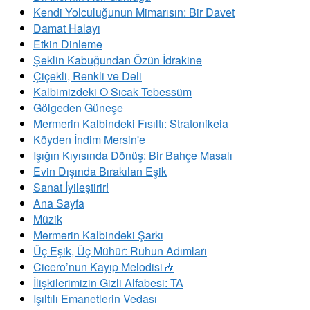
Kendi Yolculuğunun Mimarısın: Bir Davet
Damat Halayı
Etkin Dinleme
Şeklin Kabuğundan Özün İdrakine
Çiçekli, Renkli ve Deli
Kalbimizdeki O Sıcak Tebessüm
Gölgeden Güneşe
Mermerin Kalbindeki Fısıltı: Stratonikeia
Köyden İndim Mersin'e
Işığın Kıyısında Dönüş: Bir Bahçe Masalı
Evin Dışında Bırakılan Eşik
Sanat İyileştirir!
Ana Sayfa
Müzik
Mermerin Kalbindeki Şarkı
Üç Eşik, Üç Mühür: Ruhun Adımları
Cicero’nun Kayıp Melodisi🎶
İlişkilerimizin Gizli Alfabesi: TA
​Işıltılı Emanetlerin Vedası