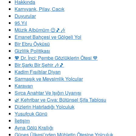
Hakkında
Karnıyarık, Pilav, Cacık
Duyurular
95.Yıl
Müzik Albümüm 😉🎵🎶
Emanet Bahçesi ve Gölgeli Yol
Bir Ebru Öyküsü
Gizlilik Politikası
💖 Dr. İnci: Pembe Gözlüklerin Ötesi 💙
Bir Şarkı Bir Şehir 🎶🎵
Kadim Fısıltılar Diyarı
Sarmaşık ve Mevsimlik Yolcular
Karavan
Sırça Anahtar Ve Işığın Uyanışı
​🌿 Kehribar ve Cıva: Bütünsel Şifa Tablosu
Dizlerin Hatırladığı Yolculuk
Yusufçuk Günü
İletişim
Ayna Gölü Krallığı
Güneş Ülkesi’nden Mühletin Ötesine Yolculuk