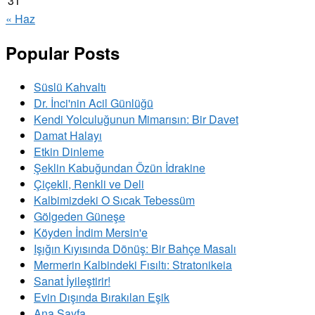
31
« Haz
Popular Posts
Süslü Kahvaltı
Dr. İnci'nin Acil Günlüğü
Kendi Yolculuğunun Mimarısın: Bir Davet
Damat Halayı
Etkin Dinleme
Şeklin Kabuğundan Özün İdrakine
Çiçekli, Renkli ve Deli
Kalbimizdeki O Sıcak Tebessüm
Gölgeden Güneşe
Köyden İndim Mersin'e
Işığın Kıyısında Dönüş: Bir Bahçe Masalı
Mermerin Kalbindeki Fısıltı: Stratonikeia
Sanat İyileştirir!
Evin Dışında Bırakılan Eşik
Ana Sayfa