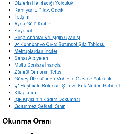
Dizlerin Hatırladığı Yolculuk
Karnıyarık, Pilav, Cacık
İletişim
Ayna Gölü Krallığı
Seyahat
Sırça Anahtar Ve Işığın Uyanışı
​🌿 Kehribar ve Cıva: Bütünsel Şifa Tablosu
Mektuplardan İnciler
Sanat Atölyeleri
Mutlu Sonlara İnançla
Zümrüt Ormanın Telâşı
Güneş Ülkesi’nden Mühletin Ötesine Yolculuk
🌿 Haşimato Bütünsel Şifa ve Kök Neden Rehberi
Kitaplarım
Işık Kıyısı’nın Kadim Dokuması
Görünmez Şefkatli Sınır
Okunma Oranı