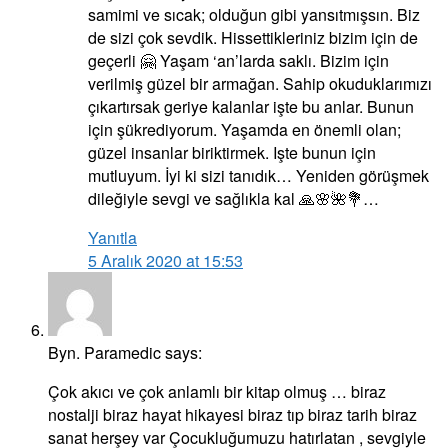
samimi ve sıcak; olduğun gibi yansıtmışsın. Biz
de sizi çok sevdik. Hissettikleriniz bizim için de
geçerli 🤗 Yaşam ‘an’larda saklı. Bizim için
verilmiş güzel bir armağan. Sahip okuduklarımızı
çıkartırsak geriye kalanlar işte bu anlar. Bunun
için şükrediyorum. Yaşamda en önemli olan;
güzel insanlar biriktirmek. Işte bunun için
mutluyum. İyi ki sizi tanıdık… Yeniden görüşmek
dileğiyle sevgi ve sağlıkla kal 🙏🌸🌺💐…
Yanıtla
5 Aralık 2020 at 15:53
Byn. Paramedic
says:
Çok akıcı ve çok anlamlı bir kitap olmuş … biraz
nostalji biraz hayat hikayesi biraz tıp biraz tarih biraz
sanat herşey var Çocukluğumuzu hatırlatan , sevgiyle