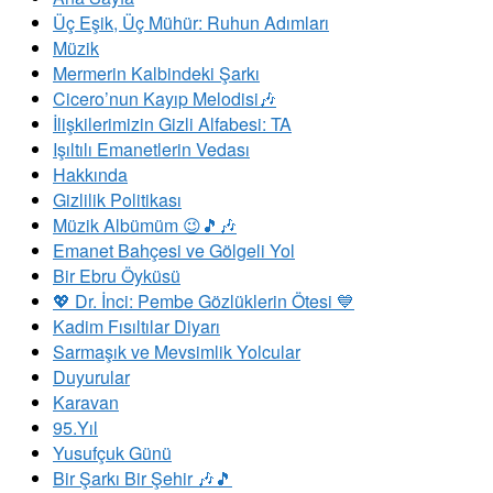
Üç Eşik, Üç Mühür: Ruhun Adımları
Müzik
Mermerin Kalbindeki Şarkı
Cicero’nun Kayıp Melodisi🎶
İlişkilerimizin Gizli Alfabesi: TA
​Işıltılı Emanetlerin Vedası
Hakkında
Gizlilik Politikası
Müzik Albümüm 😉🎵🎶
Emanet Bahçesi ve Gölgeli Yol
Bir Ebru Öyküsü
💖 Dr. İnci: Pembe Gözlüklerin Ötesi 💙
Kadim Fısıltılar Diyarı
Sarmaşık ve Mevsimlik Yolcular
Duyurular
Karavan
95.Yıl
Yusufçuk Günü
Bir Şarkı Bir Şehir 🎶🎵