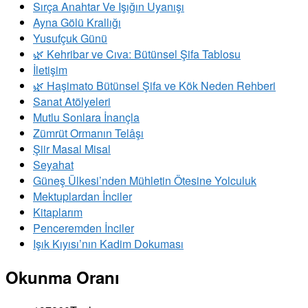
Sırça Anahtar Ve Işığın Uyanışı
Ayna Gölü Krallığı
Yusufçuk Günü
​🌿 Kehribar ve Cıva: Bütünsel Şifa Tablosu
İletişim
🌿 Haşimato Bütünsel Şifa ve Kök Neden Rehberi
Sanat Atölyeleri
Mutlu Sonlara İnançla
Zümrüt Ormanın Telâşı
Şiir Masal Misal
Seyahat
Güneş Ülkesi’nden Mühletin Ötesine Yolculuk
Mektuplardan İnciler
Kitaplarım
Penceremden İnciler
Işık Kıyısı’nın Kadim Dokuması
Okunma Oranı