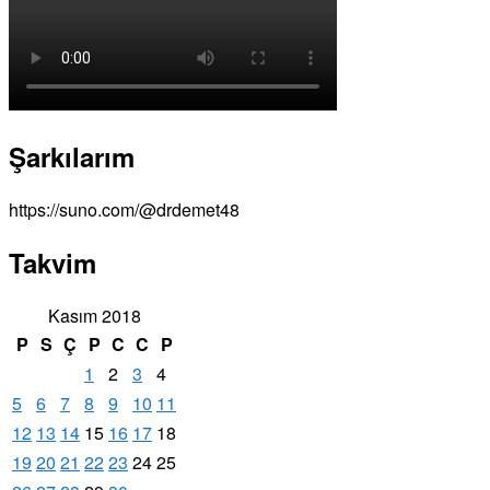
Şarkılarım
https://suno.com/@drdemet48
Takvim
Kasım 2018
P
S
Ç
P
C
C
P
1
2
3
4
5
6
7
8
9
10
11
12
13
14
15
16
17
18
19
20
21
22
23
24
25