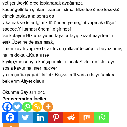
yetişen,köylülerce toplanarak ayağımıza
kadar getirilen çıntarın zamanı şimdi.Bize ise önce teşekkür
etmek toplayana,sonra da
yıkamak ve istediğimiz türünden yemeğini yapmak düşer
sadece.Yıkaması önemli,pişirmesi
ise kolaydır.Biz una,yumurtaya bulayıp kızartmayı tercih
ettik.Üzerine de sarımsak,
limon,zeytinyağı ve biraz tuzun,mikserde çırpılıp beyazlamış
halini döktük.Kalanı ise
kıyılıp,yumurtayla karışıp omlet olacak.Sizler de ister aynı
sosla kavurma,ister mücver
ya da çorba yapabilirsiniz.Başka tarif varsa da yorumlara
beklerim.Afiyet olsun.
Okunma Sayısı
1.245
Penceremden İnciler