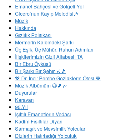
Emanet Bahçesi ve Gölgeli Yol
Cicero’nun Kayıp Melodisi🎶
Müzik
Hakkında
Gizlilik Politikası
Mermerin Kalbindeki Şarkı
Üç Eşik, Üç Mühür: Ruhun Adımları
İlişkilerimizin Gizli Alfabesi: TA
Bir Ebru Öyküsü
Bir Şarkı Bir Şehir 🎶🎵
💖 Dr. İnci: Pembe Gözlüklerin Ötesi 💙
Müzik Albümüm 😉🎵🎶
Duyurular
Karavan
95.Yıl
​Işıltılı Emanetlerin Vedası
Kadim Fısıltılar Diyarı
Sarmaşık ve Mevsimlik Yolcular
Dizlerin Hatırladığı Yolculuk