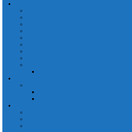
Hikâye Anlatıcılığı Ve Masal Terapi
Yapay Zekâ’ dan İnciler
Aile Dizimi Terapisi
Transaksiyonel Analiz
Regresyon Terapi
Fonksiyonel Beslenme ve Supplamentoloji
Acil Tıp
İş Sağlığı ve Güvenliği
Fitoterapi
Bütüncül (Holistik) Terapi
Reçete
Müzik
Müzik
Dinleyelim
Söyleyelim
Hakkında
İletişim
Gizlilik Politikası
Basında