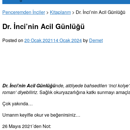
Duyurular
Penceremden İnciler
>
Kitaplarım
>
Dr. İnci’nin Acil Günlüğü
Dr. İnci’nin Acil Günlüğü
Posted on
20 Ocak 2021
14 Ocak 2024
by
Demet
Dr. İnci’nin Acil Günlüğü
nde, atölyede bahsedilen ‘inci kolye
roman’ diyebiliriz.
Sağlık okuryazarlığına katkı sunmayı amaçl
Çok yakında…
Umarım keyifle okur ve beğenirsiniz…
26 Mayıs 2021’den Not: