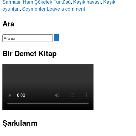
Sarması
,
Ham Çökelek Türküsü
,
Kaşık havası
,
Kaşık
oyunları
,
Seymenler
Leave a comment
Ara
Bir Demet Kitap
Şarkılarım