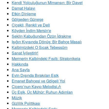
Kendi Yolculuğunun Mimarısın: Bir Davet
Damat Halayı
Etkin Dinleme
Gölgeden Güneşe
Çiçekli, Renkli ve Deli
Köyden İndim Mersin'e
Şeklin Kabuğundan Özün İdrakine
Işığın Kıyısında Dönüş: Bir Bahçe Masalı
Kalbimizdeki O Sıcak Tebessüm
Sanat İyileştirir!
Mermerin Kalbindeki Fısıltı: Stratonikeia
Hakkında
Ana Sayfa
Evin Dışında Bırakılan Eşik
Emanet Bahçesi ve Gölgeli Yol
Cicero’nun Kayıp Melodisi🎶
Üç Eşik, Üç Mühür: Ruhun Adımları
Müzik
Gizlilik Politikası
Mermerin Kalbindeki Şarkı