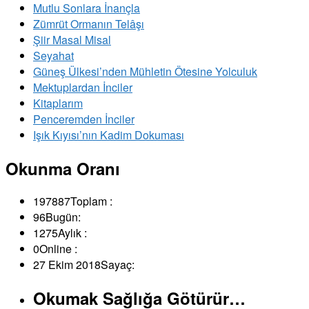
Mutlu Sonlara İnançla
Zümrüt Ormanın Telâşı
Şiir Masal Misal
Seyahat
Güneş Ülkesi’nden Mühletin Ötesine Yolculuk
Mektuplardan İnciler
Kitaplarım
Penceremden İnciler
Işık Kıyısı’nın Kadim Dokuması
Okunma Oranı
197887
Toplam :
96
Bugün:
1275
Aylık :
0
Online :
27 Ekim 2018
Sayaç:
Okumak Sağlığa Götürür…