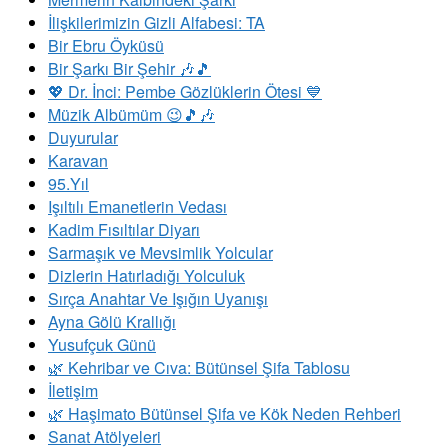
İlişkilerimizin Gizli Alfabesi: TA
Bir Ebru Öyküsü
Bir Şarkı Bir Şehir 🎶🎵
💖 Dr. İnci: Pembe Gözlüklerin Ötesi 💙
Müzik Albümüm 😉🎵🎶
Duyurular
Karavan
95.Yıl
​Işıltılı Emanetlerin Vedası
Kadim Fısıltılar Diyarı
Sarmaşık ve Mevsimlik Yolcular
Dizlerin Hatırladığı Yolculuk
Sırça Anahtar Ve Işığın Uyanışı
Ayna Gölü Krallığı
Yusufçuk Günü
​🌿 Kehribar ve Cıva: Bütünsel Şifa Tablosu
İletişim
🌿 Haşimato Bütünsel Şifa ve Kök Neden Rehberi
Sanat Atölyeleri