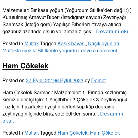
Malzemeler: Bir kase yoğurt (Yoğurdum Silifke’den değil :) )
Kurutulmuş Arnavut Biberi (İstediğiniz sayıda) Zeytinyağı
Sarımsak (İsteğe göre) Yapılışı: Biberleri tavaya atınca
gözünüz üzerinde olsun ve almanız çok...
Devamını oku...
Posted in
Mutfak
Tagged
Kaşık havası
,
Kaşık oyunları
,
Mutfakta müzik
,
Silifkenin yoğurdu
Leave a comment
Ham Çökelek
Posted on
27 Eylül 2019
6 Eylül 2023
by
Demet
Ham Çökelek Sarması: Malzemeler: 1- Fırında közlenmiş
kırmızıbiber İçi için: 1-Yeşilbiber 2-Çökelek 3-Zeytinyağı 4-
Tuz İçini hazırlarken yeşilbiberleri küp küp doğrayıp,
zeytinyağın içinde biraz soteledikten sonra...
Devamını
oku...
Posted in
Mutfak
Tagged
Ham Çökelek
,
Ham Çökelek