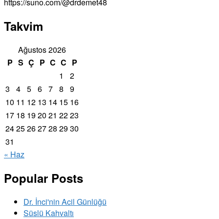
https://suno.com/@drdemet48
Takvim
Ağustos 2026
P
S
Ç
P
C
C
P
1
2
3
4
5
6
7
8
9
10
11
12
13
14
15
16
17
18
19
20
21
22
23
24
25
26
27
28
29
30
31
« Haz
Popular Posts
Dr. İnci'nin Acil Günlüğü
Süslü Kahvaltı