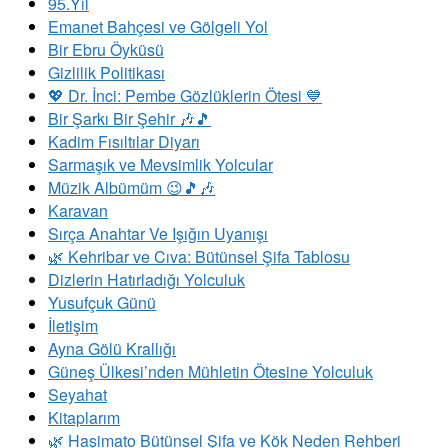
95.Yıl
Emanet Bahçesi ve Gölgeli Yol
Bir Ebru Öyküsü
Gizlilik Politikası
💖 Dr. İnci: Pembe Gözlüklerin Ötesi 💙
Bir Şarkı Bir Şehir 🎶🎵
Kadim Fısıltılar Diyarı
Sarmaşık ve Mevsimlik Yolcular
Müzik Albümüm 😉🎵🎶
Karavan
Sırça Anahtar Ve Işığın Uyanışı
​🌿 Kehribar ve Cıva: Bütünsel Şifa Tablosu
Dizlerin Hatırladığı Yolculuk
Yusufçuk Günü
İletişim
Ayna Gölü Krallığı
Güneş Ülkesi’nden Mühletin Ötesine Yolculuk
Seyahat
Kitaplarım
🌿 Haşimato Bütünsel Şifa ve Kök Neden Rehberi