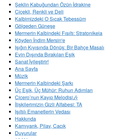
Şeklin Kabuğundan Özün İdrakine
Çiçekli, Renkli ve Deli
Kalbimizdeki O Sıcak Tebessüm
Gölgeden Güneşe
Mermerin Kalbindeki Fısıltı: Stratonikeia
Köyden İndim Mersin'e
Işığın Kıyısında Dönüş: Bir Bahçe Masalı
Evin Dışında Bırakılan Eşik
Sanat İyileştirir!
Ana Sayfa
Müzik
Mermerin Kalbindeki Şarkı
Üç Eşik, Üç Mühür: Ruhun Adımları
Cicero’nun Kayıp Melodisi🎶
İlişkilerimizin Gizli Alfabesi: TA
​Işıltılı Emanetlerin Vedası
Hakkında
Karnıyarık, Pilav, Cacık
Duyurular