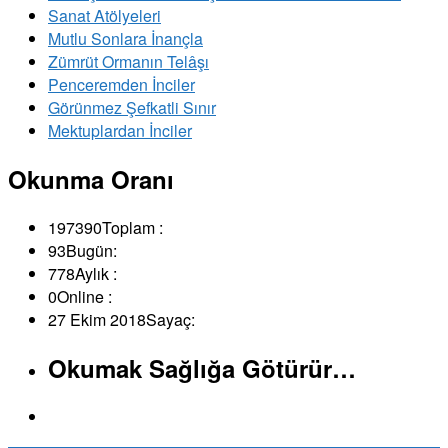
Sanat Atölyeleri
Mutlu Sonlara İnançla
Zümrüt Ormanın Telâşı
Penceremden İnciler
Görünmez Şefkatli Sınır
Mektuplardan İnciler
Okunma Oranı
197390
Toplam :
93
Bugün:
778
Aylık :
0
Online :
27 Ekim 2018
Sayaç:
Okumak Sağlığa Götürür…