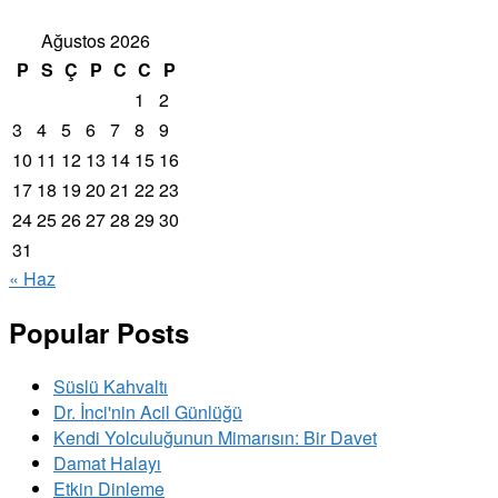
Ağustos 2026
P
S
Ç
P
C
C
P
1
2
3
4
5
6
7
8
9
10
11
12
13
14
15
16
17
18
19
20
21
22
23
24
25
26
27
28
29
30
31
« Haz
Popular Posts
Süslü Kahvaltı
Dr. İnci'nin Acil Günlüğü
Kendi Yolculuğunun Mimarısın: Bir Davet
Damat Halayı
Etkin Dinleme