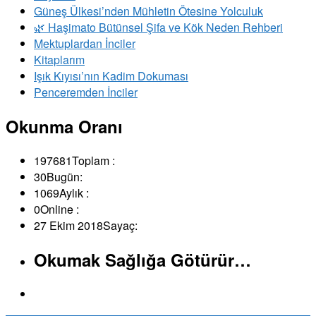
Güneş Ülkesi’nden Mühletin Ötesine Yolculuk
🌿 Haşimato Bütünsel Şifa ve Kök Neden Rehberi
Mektuplardan İnciler
Kitaplarım
Işık Kıyısı’nın Kadim Dokuması
Penceremden İnciler
Okunma Oranı
197681
Toplam :
30
Bugün:
1069
Aylık :
0
Online :
27 Ekim 2018
Sayaç:
Okumak Sağlığa Götürür…