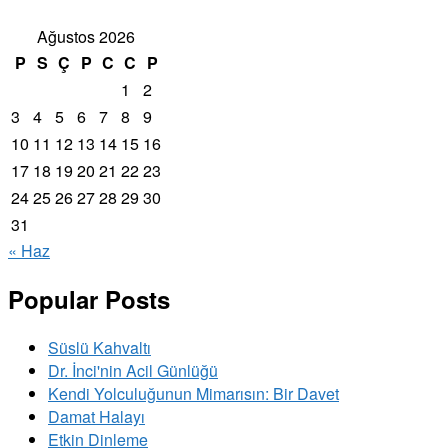
Ağustos 2026
P
S
Ç
P
C
C
P
1
2
3
4
5
6
7
8
9
10
11
12
13
14
15
16
17
18
19
20
21
22
23
24
25
26
27
28
29
30
31
« Haz
Popular Posts
Süslü Kahvaltı
Dr. İnci'nin Acil Günlüğü
Kendi Yolculuğunun Mimarısın: Bir Davet
Damat Halayı
Etkin Dinleme