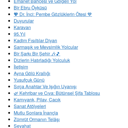
Emanet Bahçesi ve Gölgeli Yol
Bir Ebru Öyküsü
💖 Dr. İnci: Pembe Gözlüklerin Ötesi 💙
Duyurular
Karavan
95.Yıl
Kadim Fısıltılar Diyarı
Sarmaşık ve Mevsimlik Yolcular
Bir Şarkı Bir Şehir 🎶🎵
Dizlerin Hatırladığı Yolculuk
İletişim
Ayna Gölü Krallığı
Yusufçuk Günü
Sırça Anahtar Ve Işığın Uyanışı
​🌿 Kehribar ve Cıva: Bütünsel Şifa Tablosu
Karnıyarık, Pilav, Cacık
Sanat Atölyeleri
Mutlu Sonlara İnançla
Zümrüt Ormanın Telâşı
Seyahat