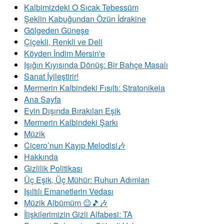
Kalbimizdeki O Sıcak Tebessüm
Şeklin Kabuğundan Özün İdrakine
Gölgeden Güneşe
Çiçekli, Renkli ve Deli
Köyden İndim Mersin'e
Işığın Kıyısında Dönüş: Bir Bahçe Masalı
Sanat İyileştirir!
Mermerin Kalbindeki Fısıltı: Stratonikeia
Ana Sayfa
Evin Dışında Bırakılan Eşik
Mermerin Kalbindeki Şarkı
Müzik
Cicero’nun Kayıp Melodisi🎶
Hakkında
Gizlilik Politikası
Üç Eşik, Üç Mühür: Ruhun Adımları
​Işıltılı Emanetlerin Vedası
Müzik Albümüm 😉🎵🎶
İlişkilerimizin Gizli Alfabesi: TA