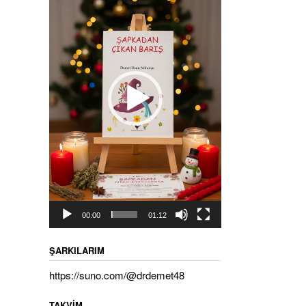
00:00
01:12
ŞARKILARIM
https://suno.com/@drdemet48
TAKVIM