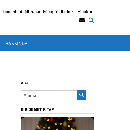
r bedenin değil ruhun iyileştiricileridir - Hipokrat
HAKKINDA
ARA
BIR DEMET KITAP
Video
oynatıcı