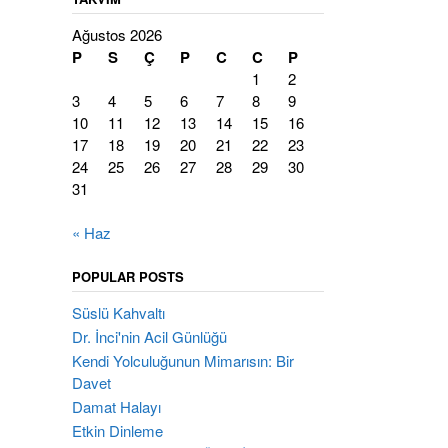
Ağustos 2026
P
S
Ç
P
C
C
P
1
2
3
4
5
6
7
8
9
10
11
12
13
14
15
16
17
18
19
20
21
22
23
24
25
26
27
28
29
30
31
« Haz
POPULAR POSTS
Süslü Kahvaltı
Dr. İnci'nin Acil Günlüğü
Kendi Yolculuğunun Mimarısın: Bir
Davet
Damat Halayı
Etkin Dinleme