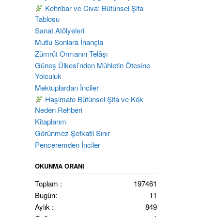
Kehribar ve Cıva: Bütünsel Şifa
Tablosu
Sanat Atölyeleri
Mutlu Sonlara İnançla
Zümrüt Ormanın Telâşı
Güneş Ülkesi’nden Mühletin Ötesine
Yolculuk
Mektuplardan İnciler
Haşimato Bütünsel Şifa ve Kök
Neden Rehberi
Kitaplarım
Görünmez Şefkatli Sınır
Penceremden İnciler
OKUNMA ORANI
Toplam :
197461
Bugün:
11
Aylık :
849