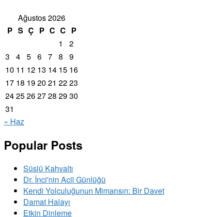
Ağustos 2026
P
S
Ç
P
C
C
P
1
2
3
4
5
6
7
8
9
10
11
12
13
14
15
16
17
18
19
20
21
22
23
24
25
26
27
28
29
30
31
« Haz
Popular Posts
Süslü Kahvaltı
Dr. İnci'nin Acil Günlüğü
Kendi Yolculuğunun Mimarısın: Bir Davet
Damat Halayı
Etkin Dinleme