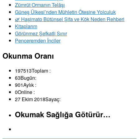
Zümrüt Ormanın Telâşı
Güneş Ülkesi’nden Mühletin Ötesine Yolculuk
🌿 Haşimato Bütünsel Şifa ve Kök Neden Rehberi
Kitaplarım
Görünmez Şefkatli Sınır
Penceremden İnciler
Okunma Oranı
197513
Toplam :
63
Bugün:
901
Aylık :
0
Online :
27 Ekim 2018
Sayaç:
Okumak Sağlığa Götürür…