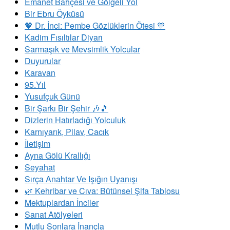
Emanet Bahçesi ve Gölgeli Yol
Bir Ebru Öyküsü
💖 Dr. İnci: Pembe Gözlüklerin Ötesi 💙
Kadim Fısıltılar Diyarı
Sarmaşık ve Mevsimlik Yolcular
Duyurular
Karavan
95.Yıl
Yusufçuk Günü
Bir Şarkı Bir Şehir 🎶🎵
Dizlerin Hatırladığı Yolculuk
Karnıyarık, Pilav, Cacık
İletişim
Ayna Gölü Krallığı
Seyahat
Sırça Anahtar Ve Işığın Uyanışı
​🌿 Kehribar ve Cıva: Bütünsel Şifa Tablosu
Mektuplardan İnciler
Sanat Atölyeleri
Mutlu Sonlara İnançla