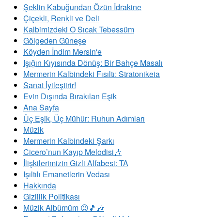
Şeklin Kabuğundan Özün İdrakine
Çiçekli, Renkli ve Deli
Kalbimizdeki O Sıcak Tebessüm
Gölgeden Güneşe
Köyden İndim Mersin'e
Işığın Kıyısında Dönüş: Bir Bahçe Masalı
Mermerin Kalbindeki Fısıltı: Stratonikeia
Sanat İyileştirir!
Evin Dışında Bırakılan Eşik
Ana Sayfa
Üç Eşik, Üç Mühür: Ruhun Adımları
Müzik
Mermerin Kalbindeki Şarkı
Cicero’nun Kayıp Melodisi🎶
İlişkilerimizin Gizli Alfabesi: TA
​Işıltılı Emanetlerin Vedası
Hakkında
Gizlilik Politikası
Müzik Albümüm 😉🎵🎶