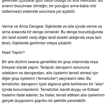
gelenden (çocuklar gibi) üstün olduğu bir sıra mevcuttur. Bu
sıranın bozulması (örneğin, bir çocuğun anne-baba rolü
üstlenmesi) sistemde sorunlara yol açabilir.
Verme ve Alma Dengesi: İlişkilerde ve aile içinde verme ve
alma arasında bir denge olmalıdır. Bu denge bozulduğunda
(bir taraf sürekli verip diğer taraf sürekli aldığında veya tam
tersi), ilişkilerde gerilimler ortaya çıkabilir.
Nasıl Yapılır?
​Bir aile dizilimi seansı genellikle bir grup ortamında veya
bireysel olarak yapılır. Terapist, danışanın sorununa
odaklanır ve danışandan, aile üyelerini temsil etmesi için
diğer grup üyelerini (“temsilciler”) seçmesini ister. Bu
temsilciler, danışanın içsel algısına göre belirlenen bir “alan”
içinde konumlandırılır. Temsilciler, kendi duygu ve fiziksel
hislerini ifade ederler; bu hisler, temsil ettikleri aile üyelerinin
gerçek duygularını şaşırtıcı bir şekilde yansıtabilir.