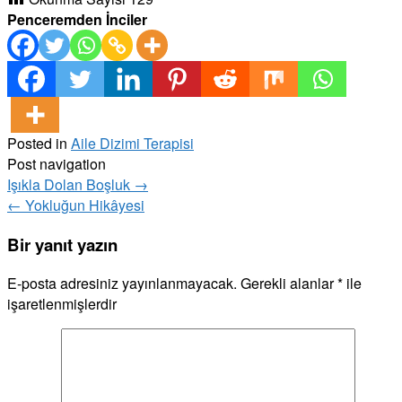
Penceremden İnciler
Posted in
Aile Dizimi Terapisi
Post navigation
Işıkla Dolan Boşluk
→
←
Yokluğun Hikâyesi
Bir yanıt yazın
E-posta adresiniz yayınlanmayacak.
Gerekli alanlar
*
ile
işaretlenmişlerdir