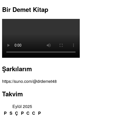
Bir Demet Kitap
Şarkılarım
https://suno.com/@drdemet48
Takvim
Eylül 2025
P
S
Ç
P
C
C
P