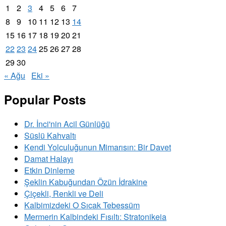
1
2
3
4
5
6
7
8
9
10
11
12
13
14
15
16
17
18
19
20
21
22
23
24
25
26
27
28
29
30
« Ağu
Eki »
Popular Posts
Dr. İnci'nin Acil Günlüğü
Süslü Kahvaltı
Kendi Yolculuğunun Mimarısın: Bir Davet
Damat Halayı
Etkin Dinleme
Şeklin Kabuğundan Özün İdrakine
Çiçekli, Renkli ve Deli
Kalbimizdeki O Sıcak Tebessüm
Mermerin Kalbindeki Fısıltı: Stratonikeia