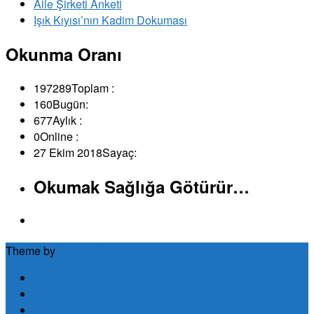
Aile Şirketi Anketi
Işık Kıyısı’nın Kadim Dokuması
Okunma Oranı
197289
Toplam :
160
Bugün:
677
Aylık :
0
Online :
27 Ekim 2018
Sayaç:
Okumak Sağlığa Götürür…
Theme by
Out the Box
Koruyucu Sağlık
Kitaplarım
Hikâye Anlatıcılığı Ve Masal Terapi