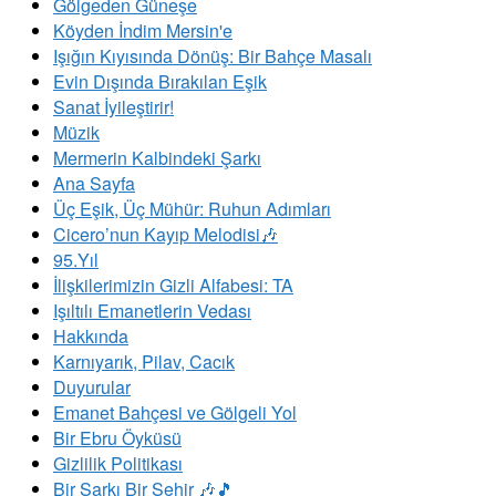
Gölgeden Güneşe
Köyden İndim Mersin'e
Işığın Kıyısında Dönüş: Bir Bahçe Masalı
Evin Dışında Bırakılan Eşik
Sanat İyileştirir!
Müzik
Mermerin Kalbindeki Şarkı
Ana Sayfa
Üç Eşik, Üç Mühür: Ruhun Adımları
Cicero’nun Kayıp Melodisi🎶
95.Yıl
İlişkilerimizin Gizli Alfabesi: TA
​Işıltılı Emanetlerin Vedası
Hakkında
Karnıyarık, Pilav, Cacık
Duyurular
Emanet Bahçesi ve Gölgeli Yol
Bir Ebru Öyküsü
Gizlilik Politikası
Bir Şarkı Bir Şehir 🎶🎵