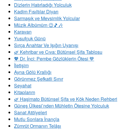
Dizlerin Hatırladığı Yolculuk
Kadim Fısıltılar Diyarı
Sarmaşık ve Mevsimlik Yolcular
Müzik Albümüm 😉🎵🎶
Karavan
Yusufçuk Günü
Sırça Anahtar Ve Işığın Uyanışı
​🌿 Kehribar ve Cıva: Bütünsel Şifa Tablosu
💖 Dr. İnci: Pembe Gözlüklerin Ötesi 💙
İletişim
Ayna Gölü Krallığı
Görünmez Şefkatli Sınır
Seyahat
Kitaplarım
🌿 Haşimato Bütünsel Şifa ve Kök Neden Rehberi
Güneş Ülkesi’nden Mühletin Ötesine Yolculuk
Sanat Atölyeleri
Mutlu Sonlara İnançla
Zümrüt Ormanın Telâşı