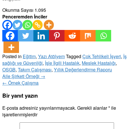
Okunma Sayısı
1.095
Penceremden İnciler
Posted in
Eğitim
,
Yazı Atölyem
Tagged
Çok Tehlikeli İşyeri
,
İş
sağlığı ve Güvenliği
,
İşle İlgili Hastalık
,
Meslek Hastalığı
,
OSGB
,
Takım Çalışması
,
Yıllık Değerlendirme Raporu
Post
Aile Şirketi Örneği
→
navigation
←
Örnek Çalışma
Bir yanıt yazın
E-posta adresiniz yayınlanmayacak.
Gerekli alanlar
*
ile
işaretlenmişlerdir