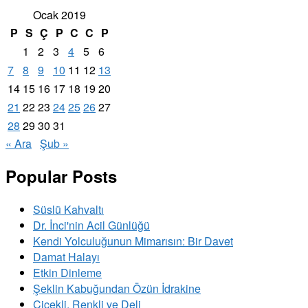
Ocak 2019
P
S
Ç
P
C
C
P
1
2
3
4
5
6
7
8
9
10
11
12
13
14
15
16
17
18
19
20
21
22
23
24
25
26
27
28
29
30
31
« Ara
Şub »
Popular Posts
Süslü Kahvaltı
Dr. İnci'nin Acil Günlüğü
Kendi Yolculuğunun Mimarısın: Bir Davet
Damat Halayı
Etkin Dinleme
Şeklin Kabuğundan Özün İdrakine
Çiçekli, Renkli ve Deli