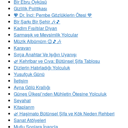
Bir Ebru Öyküsü
Gizlilik Politikası
💖 Dr. İnci: Pembe Gözlüklerin Ötesi 💙
Bir Şarkı Bir Şehir 🎶🎵
Kadim Fısıltılar Diyarı
Sarmaşık ve Mevsimlik Yolcular
Müzik Albümüm 😉🎵🎶
Karavan
Sırça Anahtar Ve Işığın Uyanışı
​🌿 Kehribar ve Cıva: Bütünsel Şifa Tablosu
Dizlerin Hatırladığı Yolculuk
Yusufçuk Günü
İletişim
Ayna Gölü Krallığı
Güneş Ülkesi’nden Mühletin Ötesine Yolculuk
Seyahat
Kitaplarım
🌿 Haşimato Bütünsel Şifa ve Kök Neden Rehberi
Sanat Atölyeleri
Mutlu Sonlara İnançla