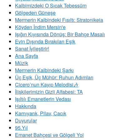
Kalbimizdeki O Sıcak Tebessüm
Gölgeden Güneşe
Mermerin Kalbindeki Fısıltı: Stratonikeia
Köyden İndim Mersin'e
Işığın Kıyısında Dönüş: Bir Bahçe Masalı
Evin Dışında Bırakılan Eşik
Sanat İyileştirir!
Ana Sayfa
Müzik
Mermerin Kalbindeki Şarkı
Üç Eşik, Üç Mühür: Ruhun Adımları
Cicero’nun Kayıp Melodisi🎶
İlişkilerimizin Gizli Alfabesi: TA
​Işıltılı Emanetlerin Vedası
Hakkında
Karnıyarık, Pilav, Cacık
Duyurular
95.Yıl
Emanet Bahçesi ve Gölgeli Yol