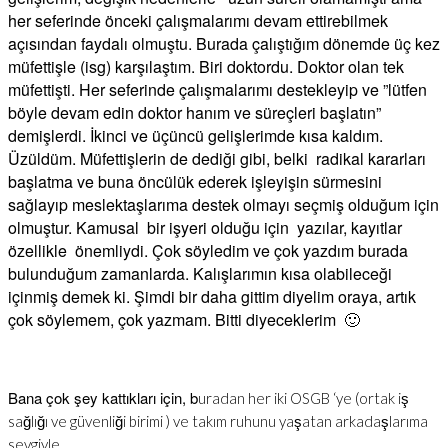
her seferinde önceki çalışmalarımı devam ettirebilmek
açısından faydalı olmuştu. Burada çalıştığım dönemde üç kez
müfettişle (isg) karşılaştım. Biri doktordu. Doktor olan tek
müfettişti. Her seferinde çalışmalarımı destekleyip ve ”lütfen
böyle devam edin doktor hanım ve süreçleri başlatın”
demişlerdi. İkinci ve üçüncü gelişlerimde kısa kaldım.
Üzüldüm. Müfettişlerin de dediği gibi, belki radikal kararları
başlatma ve buna öncülük ederek işleyişin sürmesini
sağlayıp meslektaşlarıma destek olmayı seçmiş olduğum için
olmuştur. Kamusal bir işyeri olduğu için yazılar, kayıtlar
özellikle önemliydi. Çok söyledim ve çok yazdım burada
bulunduğum zamanlarda. Kalışlarımın kısa olabileceği
içinmiş demek ki. Şimdi bir daha gittim diyelim oraya, artık
çok söylemem, çok yazmam. Bitti diyeceklerim 🙂
Bana çok şey kattıkları için, b
uradan her iki OSGB ‘ye (ortak iş
sağlığı ve güvenliği birimi ) ve takım ruhunu yaşatan arkadaşlarıma
sevgiyle…