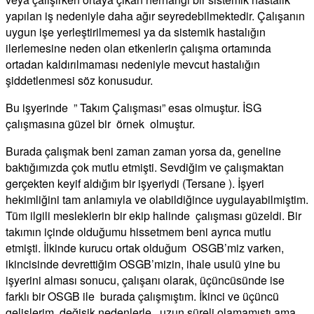
yapılan iş nedeniyle daha ağır seyredebilmektedir. Çalışanın
uygun işe yerleştirilmemesi ya da sistemik hastalığın
ilerlemesine neden olan etkenlerin çalışma ortamında
ortadan kaldırılmaması nedeniyle mevcut hastalığın
şiddetlenmesi söz konusudur.
Bu işyerinde ” Takım Çalışması” esas olmuştur. İSG
çalışmasına güzel bir örnek olmuştur.
Burada çalışmak beni zaman zaman yorsa da, geneline
baktığımızda çok mutlu etmişti. Sevdiğim ve çalışmaktan
gerçekten keyif aldığım bir işyeriydi (Tersane ). İşyeri
hekimliğini tam anlamıyla ve olabildiğince uygulayabilmiştim.
Tüm ilgili mesleklerin bir ekip halinde çalışması güzeldi. Bir
takımın içinde olduğumu hissetmem beni ayrıca mutlu
etmişti. İlkinde kurucu ortak olduğum OSGB’miz varken,
ikincisinde devrettiğim OSGB’mizin, ihale usulü yine bu
işyerini alması sonucu, çalışanı olarak, üçüncüsünde ise
farklı bir OSGB ile burada çalışmıştım. İkinci ve üçüncü
gelişlerim, değişik nedenlerle uzun süreli olamamıştı ama