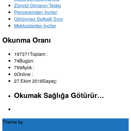
Zümrüt Ormanın Telâşı
Penceremden İnciler
Görünmez Şefkatli Sınır
Mektuplardan İnciler
Okunma Oranı
197371
Toplam :
74
Bugün:
759
Aylık :
0
Online :
27 Ekim 2018
Sayaç:
Okumak Sağlığa Götürür…
Theme by
Out the Box