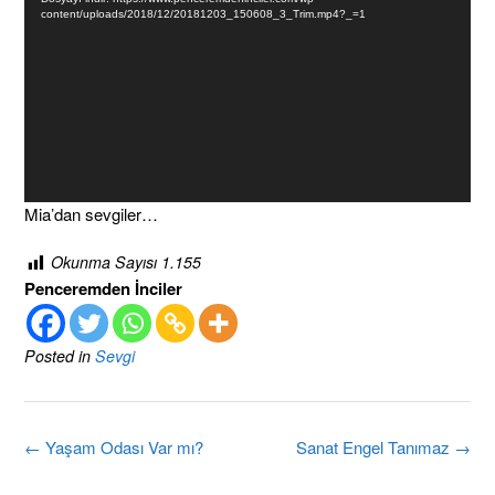
content/uploads/2018/12/20181203_150608_3_Trim.mp4?_=1
Mia’dan sevgiler…
Okunma Sayısı
1.155
Penceremden İnciler
Posted in
Sevgi
Post
←
Yaşam Odası Var mı?
Sanat Engel Tanımaz
→
navigation