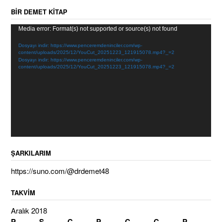
BIR DEMET KITAP
Video
Media error: Format(s) not supported or source(s) not found
oynatıcı
Dosyayı indir: https://www.penceremdeninciler.com/wp-
content/uploads/2025/12/YouCut_20251223_121915078.mp4?_=2
Dosyayı indir: https://www.penceremdeninciler.com/wp-
content/uploads/2025/12/YouCut_20251223_121915078.mp4?_=2
ŞARKILARIM
https://suno.com/@drdemet48
TAKVIM
Aralık 2018
P
S
Ç
P
C
C
P