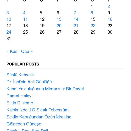
1
2
3
4
5
6
7
8
9
10
11
12
13
14
15
16
17
18
19
20
21
22
23
24
25
26
27
28
29
30
31
« Kas
Oca »
POPULAR POSTS
Süslü Kahvaltı
Dr. İnci'nin Acil Günlüğü
Kendi Yolculuğunun Mimarısın: Bir Davet
Damat Halayı
Etkin Dinleme
Kalbimizdeki O Sıcak Tebessüm
Şeklin Kabuğundan Özün İdrakine
Gölgeden Güneşe
Çiçekli, Renkli ve Deli