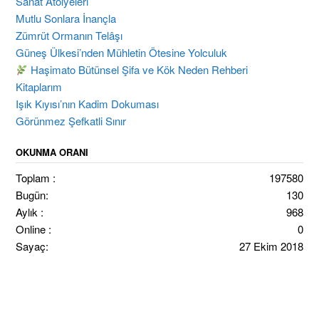
Sanat Atölyeleri
Mutlu Sonlara İnançla
Zümrüt Ormanın Telâşı
Güneş Ülkesi’nden Mühletin Ötesine Yolculuk
Haşimato Bütünsel Şifa ve Kök Neden Rehberi
Kitaplarım
Işık Kıyısı’nın Kadim Dokuması
Görünmez Şefkatli Sınır
OKUNMA ORANI
Toplam :
197580
Bugün:
130
Aylık :
968
Online :
0
Sayaç:
27 Ekim 2018