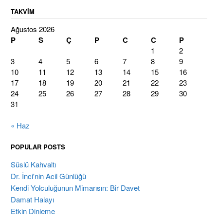
TAKVIM
Ağustos 2026
P
S
Ç
P
C
C
P
1
2
3
4
5
6
7
8
9
10
11
12
13
14
15
16
17
18
19
20
21
22
23
24
25
26
27
28
29
30
31
« Haz
POPULAR POSTS
Süslü Kahvaltı
Dr. İnci'nin Acil Günlüğü
Kendi Yolculuğunun Mimarısın: Bir Davet
Damat Halayı
Etkin Dinleme