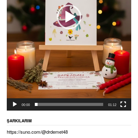
00:00
01:12
ŞARKILARIM
https://suno.com/@drdemet48