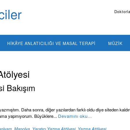
iler
Doktorla
HIKÂYE ANLATICILIĞI VE MASAL TERAPI
MÜZIK
Atölyesi
i Bakışım
azmıştım. Daha sonra, diğer yazılardan farklı oldu diye siteden kaldı
ulama yapmıyorum. Büyüklere...
Devamını oku...
nolyam
,
Manolya
,
Yaratıcı Yazma Atölyesi
,
Yazma Atölyesi