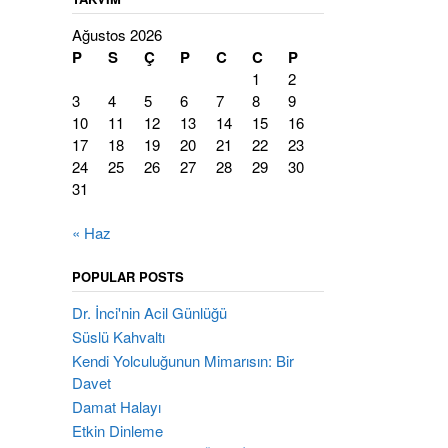
Ağustos 2026
P
S
Ç
P
C
C
P
1
2
3
4
5
6
7
8
9
10
11
12
13
14
15
16
17
18
19
20
21
22
23
24
25
26
27
28
29
30
31
« Haz
POPULAR POSTS
Dr. İnci'nin Acil Günlüğü
Süslü Kahvaltı
Kendi Yolculuğunun Mimarısın: Bir
Davet
Damat Halayı
Etkin Dinleme