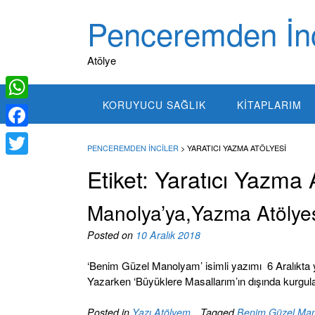
Skip
Penceremden İnc
to
content
Atölye
KORUYUCU SAĞLIK
KITAPLARIM
W
h
F
PENCEREMDEN İNCILER
>
YARATICI YAZMA ATÖLYESI
a
a
T
Etiket:
Yaratıcı Yazma 
t
c
w
s
e
Manolya’ya,Yazma Atölyes
i
A
b
t
Posted on
10 Aralık 2018
p
o
t
‘Benim Güzel Manolyam’ isimli yazımı 6 Aralıkta y
p
o
e
Yazarken ‘Büyüklere Masallarım’ın dışında kurg
k
r
Posted in
Yazı Atölyem
Tagged
Benim Güzel Ma