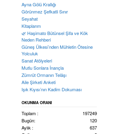
Ayna Gölü Krallığı
Görünmez Şefkatli Sınır
Seyahat
Kitaplarım
🌿 Haşimato Bütünsel Şifa ve Kök
Neden Rehberi
Güneş Ülkesi’nden Mühletin Ötesine
Yolculuk
Sanat Atölyeleri
Mutlu Sonlara İnançla
Zümrüt Ormanın Telâşı
Aile Şirketi Anketi
Işık Kıyısı’nın Kadim Dokuması
OKUNMA ORANI
Toplam :
197249
Bugün:
120
Aylık :
637