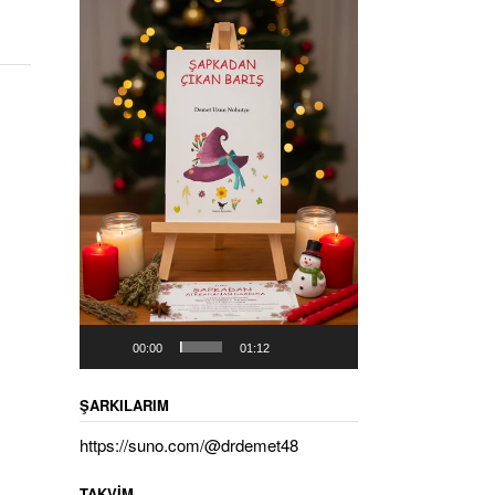
00:00
01:12
ŞARKILARIM
https://suno.com/@drdemet48
TAKVIM