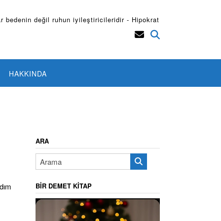
r bedenin değil ruhun iyileştiricileridir - Hipokrat
HAKKINDA
ARA
BIR DEMET KITAP
rdım
Video
oynatıcı