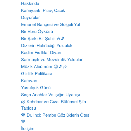
Hakkında
Karnıyarık, Pilav, Cacık
Duyurular
Emanet Bahçesi ve Gölgeli Yol
Bir Ebru Öyküsü
Bir Şarkı Bir Şehir 🎶🎵
Dizlerin Hatırladığı Yolculuk
Kadim Fısıltılar Diyarı
Sarmaşık ve Mevsimlik Yolcular
Müzik Albümüm 😉🎵🎶
Gizlilik Politikası
Karavan
Yusufçuk Günü
Sırça Anahtar Ve Işığın Uyanışı
​🌿 Kehribar ve Cıva: Bütünsel Şifa
Tablosu
💖 Dr. İnci: Pembe Gözlüklerin Ötesi
💙
İletişim