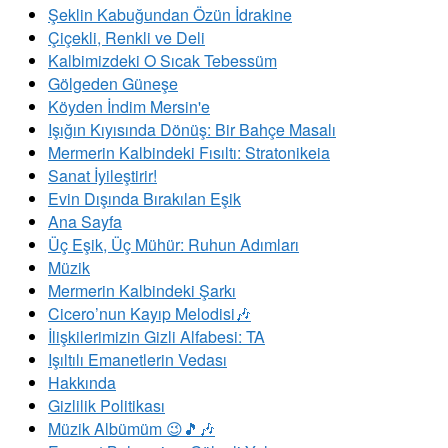
Şeklin Kabuğundan Özün İdrakine
Çiçekli, Renkli ve Deli
Kalbimizdeki O Sıcak Tebessüm
Gölgeden Güneşe
Köyden İndim Mersin'e
Işığın Kıyısında Dönüş: Bir Bahçe Masalı
Mermerin Kalbindeki Fısıltı: Stratonikeia
Sanat İyileştirir!
Evin Dışında Bırakılan Eşik
Ana Sayfa
Üç Eşik, Üç Mühür: Ruhun Adımları
Müzik
Mermerin Kalbindeki Şarkı
Cicero’nun Kayıp Melodisi🎶
İlişkilerimizin Gizli Alfabesi: TA
​Işıltılı Emanetlerin Vedası
Hakkında
Gizlilik Politikası
Müzik Albümüm 😉🎵🎶