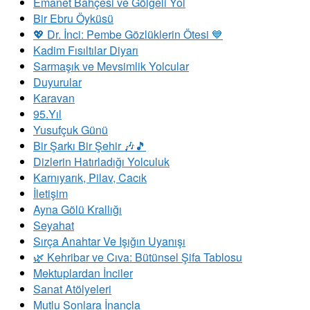
Emanet Bahçesi ve Gölgeli Yol
Bir Ebru Öyküsü
💖 Dr. İnci: Pembe Gözlüklerin Ötesi 💙
Kadim Fısıltılar Diyarı
Sarmaşık ve Mevsimlik Yolcular
Duyurular
Karavan
95.Yıl
Yusufçuk Günü
Bir Şarkı Bir Şehir 🎶🎵
Dizlerin Hatırladığı Yolculuk
Karnıyarık, Pilav, Cacık
İletişim
Ayna Gölü Krallığı
Seyahat
Sırça Anahtar Ve Işığın Uyanışı
​🌿 Kehribar ve Cıva: Bütünsel Şifa Tablosu
Mektuplardan İnciler
Sanat Atölyeleri
Mutlu Sonlara İnançla