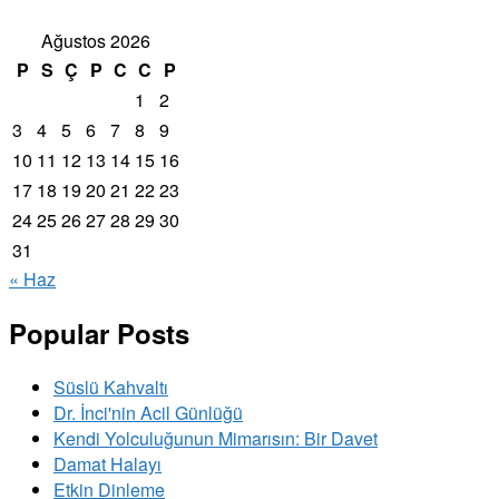
Ağustos 2026
P
S
Ç
P
C
C
P
1
2
3
4
5
6
7
8
9
10
11
12
13
14
15
16
17
18
19
20
21
22
23
24
25
26
27
28
29
30
31
« Haz
Popular Posts
Süslü Kahvaltı
Dr. İnci'nin Acil Günlüğü
Kendi Yolculuğunun Mimarısın: Bir Davet
Damat Halayı
Etkin Dinleme