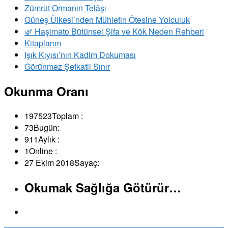
Zümrüt Ormanın Telâşı
Güneş Ülkesi’nden Mühletin Ötesine Yolculuk
🌿 Haşimato Bütünsel Şifa ve Kök Neden Rehberi
Kitaplarım
Işık Kıyısı’nın Kadim Dokuması
Görünmez Şefkatli Sınır
Okunma Oranı
197523
Toplam :
73
Bugün:
911
Aylık :
1
Online :
27 Ekim 2018
Sayaç:
Okumak Sağlığa Götürür…