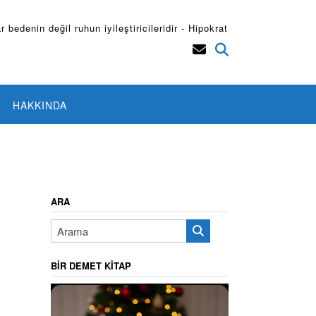
r bedenin değil ruhun iyileştiricileridir - Hipokrat
HAKKINDA
ARA
BIR DEMET KITAP
Video
oynatıcı