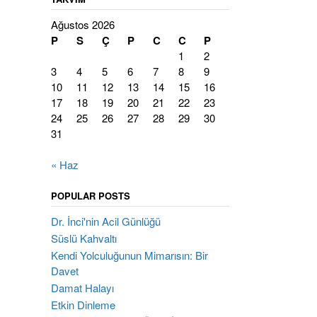
Ağustos 2026
P
S
Ç
P
C
C
P
1
2
3
4
5
6
7
8
9
10
11
12
13
14
15
16
17
18
19
20
21
22
23
24
25
26
27
28
29
30
31
« Haz
POPULAR POSTS
Dr. İnci'nin Acil Günlüğü
Süslü Kahvaltı
Kendi Yolculuğunun Mimarısın: Bir
Davet
Damat Halayı
Etkin Dinleme