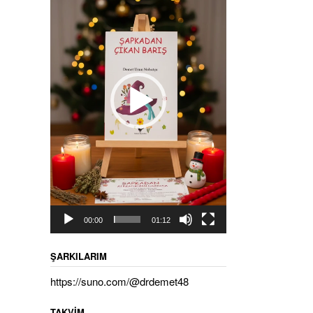
00:00
01:12
ŞARKILARIM
https://suno.com/@drdemet48
TAKVIM