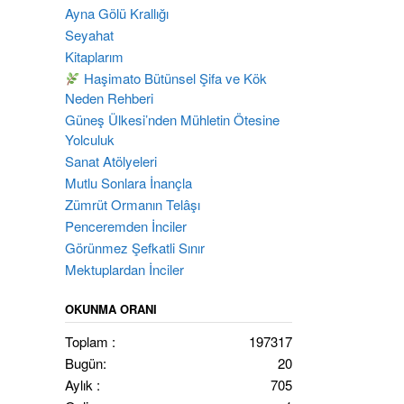
Ayna Gölü Krallığı
Seyahat
Kitaplarım
Haşimato Bütünsel Şifa ve Kök
Neden Rehberi
Güneş Ülkesi’nden Mühletin Ötesine
Yolculuk
Sanat Atölyeleri
Mutlu Sonlara İnançla
Zümrüt Ormanın Telâşı
Penceremden İnciler
Görünmez Şefkatli Sınır
Mektuplardan İnciler
OKUNMA ORANI
Toplam :
197317
Bugün:
20
Aylık :
705