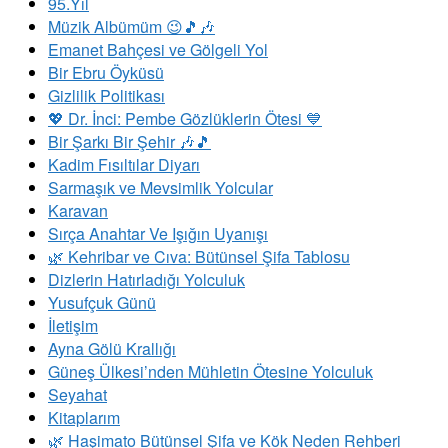
95.Yıl
Müzik Albümüm 😉🎵🎶
Emanet Bahçesi ve Gölgeli Yol
Bir Ebru Öyküsü
Gizlilik Politikası
💖 Dr. İnci: Pembe Gözlüklerin Ötesi 💙
Bir Şarkı Bir Şehir 🎶🎵
Kadim Fısıltılar Diyarı
Sarmaşık ve Mevsimlik Yolcular
Karavan
Sırça Anahtar Ve Işığın Uyanışı
​🌿 Kehribar ve Cıva: Bütünsel Şifa Tablosu
Dizlerin Hatırladığı Yolculuk
Yusufçuk Günü
İletişim
Ayna Gölü Krallığı
Güneş Ülkesi’nden Mühletin Ötesine Yolculuk
Seyahat
Kitaplarım
🌿 Haşimato Bütünsel Şifa ve Kök Neden Rehberi