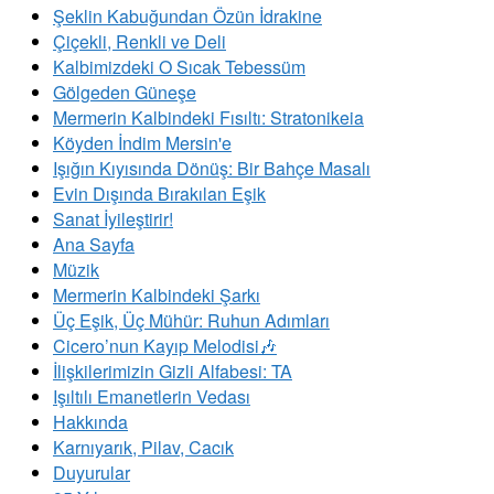
Şeklin Kabuğundan Özün İdrakine
Çiçekli, Renkli ve Deli
Kalbimizdeki O Sıcak Tebessüm
Gölgeden Güneşe
Mermerin Kalbindeki Fısıltı: Stratonikeia
Köyden İndim Mersin'e
Işığın Kıyısında Dönüş: Bir Bahçe Masalı
Evin Dışında Bırakılan Eşik
Sanat İyileştirir!
Ana Sayfa
Müzik
Mermerin Kalbindeki Şarkı
Üç Eşik, Üç Mühür: Ruhun Adımları
Cicero’nun Kayıp Melodisi🎶
İlişkilerimizin Gizli Alfabesi: TA
​Işıltılı Emanetlerin Vedası
Hakkında
Karnıyarık, Pilav, Cacık
Duyurular