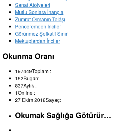
Sanat Atölyeleri
Mutlu Sonlara İnançla
Zümrüt Ormanın Telâşı
Penceremden İnciler
Görünmez Şefkatli Sınır
Mektuplardan İnciler
Okunma Oranı
197449
Toplam :
152
Bugün:
837
Aylık :
1
Online :
27 Ekim 2018
Sayaç:
Okumak Sağlığa Götürür…