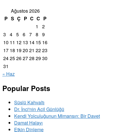
Ağustos 2026
P
S
Ç
P
C
C
P
1
2
3
4
5
6
7
8
9
10
11
12
13
14
15
16
17
18
19
20
21
22
23
24
25
26
27
28
29
30
31
« Haz
Popular Posts
Süslü Kahvaltı
Dr. İnci'nin Acil Günlüğü
Kendi Yolculuğunun Mimarısın: Bir Davet
Damat Halayı
Etkin Dinleme