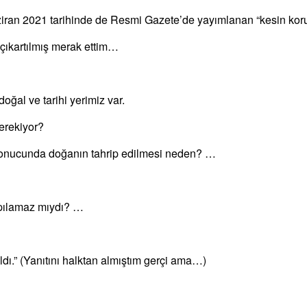
aziran 2021 tarihinde de Resmi Gazete’de yayımlanan “kesin k
 çıkartılmış merak ettim…
ğal ve tarihi yerimiz var.
gerekiyor?
 sonucunda doğanın tahrip edilmesi neden? …
apılamaz mıydı? …
ldı.” (Yanıtını halktan almıştım gerçi ama…)