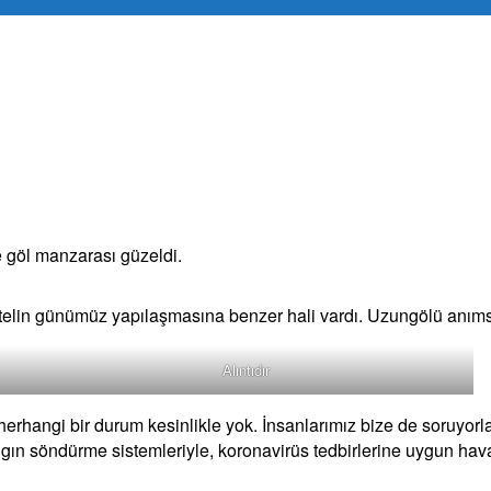
e göl manzarası güzeldi.
otelin günümüz yapılaşmasına benzer hali vardı. Uzungölü anım
Alıntıdır
ı herhangi bir durum kesinlikle yok. İnsanlarımız bize de soruyor
gın söndürme sistemleriyle, koronavirüs tedbirlerine uygun haval