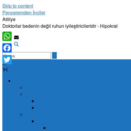
Skip to content
Penceremden İnciler
Atölye
Doktorlar bedenin değil ruhun iyileştiricileridir - Hipokrat
WhatsApp
Facebook
Twitter
Koruyucu Sağlık
Egzersiz
Sağlık Ve Eğitim
Formlar
Sunumlar
Beslenelim
Yazalım
Mektup