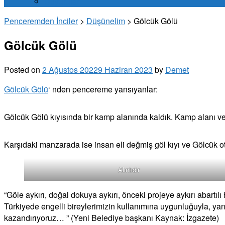
Duyurular
Penceremden İnciler
>
Düşünelim
>
Gölcük Gölü
Gölcük Gölü
Posted on
2 Ağustos 2022
9 Haziran 2023
by
Demet
Gölcük Gölü
‘ nden pencereme yansıyanlar:
Gölcük Gölü kıyısında bir kamp alanında kaldık. Kamp alanı v
Karşıdaki manzarada ise insan eli değmiş göl kıyı ve Gölcük 
Alıntıdır
“Göle aykırı, doğal dokuya aykırı, önceki projeye aykırı abartıl
Türkiyede engelli bireylerimizin kullanımına uygunluğuyla, yan
kazandırıyoruz… ” (Yeni Belediye başkanı Kaynak: İzgazete)