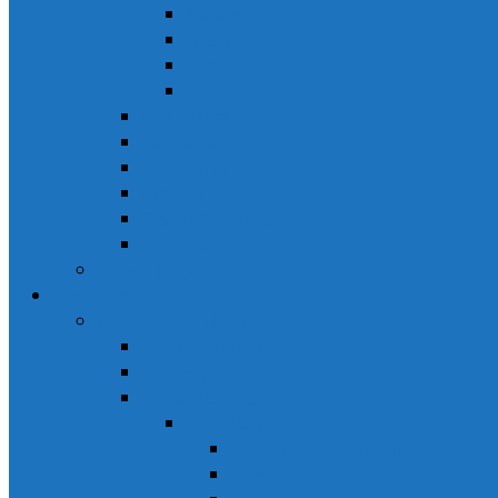
Pandemi Günlüğü
Masal
Öykü
Şiir
Düşünelim
Okuyalım
Konuşalım
Fotoğraf
Resim Çalışması
Gezelim
Sosyal Proje
Kitaplarım
Penceremden İnciler
Kitabım Hakkında
Ana Sayfa
Sanat Atölyeleri
Yazı Atölyem
Büyüklere Masallarım
Mutfak