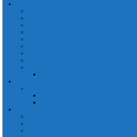
Hikâye Anlatıcılığı Ve Masal Terapi
Yapay Zekâ’ dan İnciler
Aile Dizimi Terapisi
Transaksiyonel Analiz
Regresyon Terapi
Fonksiyonel Beslenme ve Supplamentoloji
Acil Tıp
İş Sağlığı ve Güvenliği
Fitoterapi
Bütüncül (Holistik) Terapi
Reçete
Müzik
Müzik
Dinleyelim
Söyleyelim
Hakkında
İletişim
Gizlilik Politikası
Basında