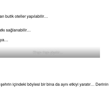
n butik oteller yapılabilir…
atkı sağlanabilir…
r ya…
Ringo ringo şişeler…
 şehrin içindeki böylesi bir bina da aynı etkiyi yaratır… Derinin