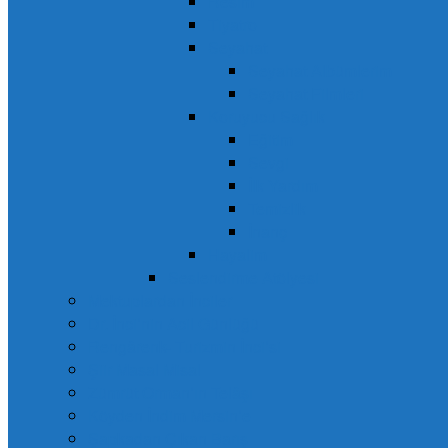
Resim
Tiyatro
Seyahat
Seyahat Albümlerim
Seyahat Filmleri
Koruyucu Sağlık
Eğitim
Sevgi
İlk Yardım
Temizlik
İnanç
Hayalim
Seslendirme Atölyesi
Mektuplardan İnciler
Dr. İnci’nin Acil Günlüğü
Rengârenk- Turizmin İnci’si
Şiir Masal Misal
Zümrüt Orman’ın Telâşı
Köyden İndim Mersin’e
Şapkadan Çıkan Barış