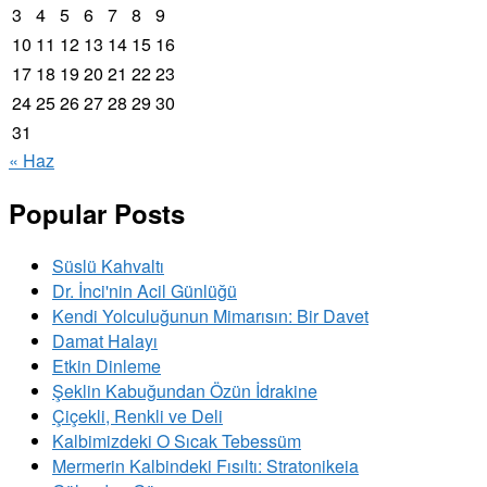
3
4
5
6
7
8
9
10
11
12
13
14
15
16
17
18
19
20
21
22
23
24
25
26
27
28
29
30
31
« Haz
Popular Posts
Süslü Kahvaltı
Dr. İnci'nin Acil Günlüğü
Kendi Yolculuğunun Mimarısın: Bir Davet
Damat Halayı
Etkin Dinleme
Şeklin Kabuğundan Özün İdrakine
Çiçekli, Renkli ve Deli
Kalbimizdeki O Sıcak Tebessüm
Mermerin Kalbindeki Fısıltı: Stratonikeia