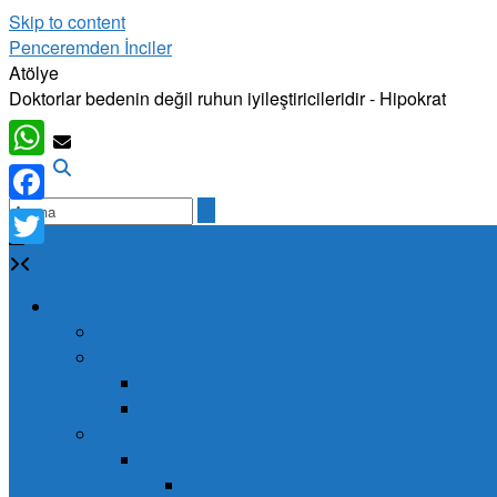
Skip to content
Penceremden İnciler
Atölye
Doktorlar bedenin değil ruhun iyileştiricileridir - Hipokrat
WhatsApp
Facebook
Twitter
Koruyucu Sağlık
Egzersiz
Sağlık Ve Eğitim
Formlar
Sunumlar
Beslenelim
Yazalım
Mektup