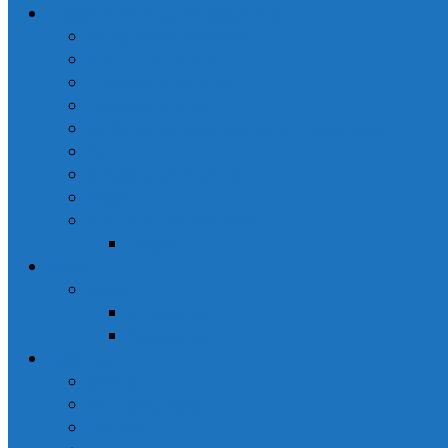
Hikâye Anlatıcılığı Ve Masal Terapi
Yapay Zekâ’ dan İnciler
Aile Dizimi Terapisi
Transaksiyonel Analiz
Regresyon Terapi
Fonksiyonel Beslenme ve Supplamentoloji
Acil Tıp
İş Sağlığı ve Güvenliği
Fitoterapi
Bütüncül (Holistik) Terapi
Reçete
Müzik
Müzik
Dinleyelim
Söyleyelim
Hakkında
İletişim
Gizlilik Politikası
Basında