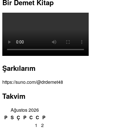
Bir Demet Kitap
Şarkılarım
https://suno.com/@drdemet48
Takvim
Ağustos 2026
P
S
Ç
P
C
C
P
1
2