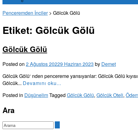
Duyurular
Penceremden İnciler
>
Gölcük Gölü
Etiket:
Gölcük Gölü
Gölcük Gölü
Posted on
2 Ağustos 2022
9 Haziran 2023
by
Demet
Gölcük Gölü‘ nden pencereme yansıyanlar: Gölcük Gölü kıyısın
Gölcük...
Devamını oku...
Posted in
Düşünelim
Tagged
Gölcük Gölü
,
Gölcük Oteli
,
Ödem
Ara