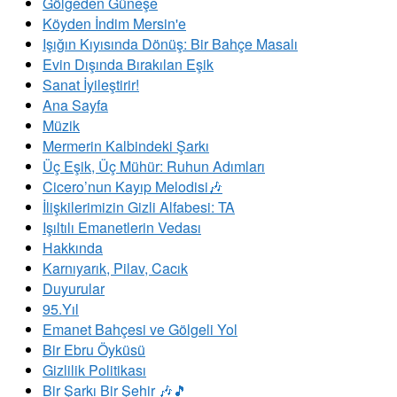
Gölgeden Güneşe
Köyden İndim Mersin'e
Işığın Kıyısında Dönüş: Bir Bahçe Masalı
Evin Dışında Bırakılan Eşik
Sanat İyileştirir!
Ana Sayfa
Müzik
Mermerin Kalbindeki Şarkı
Üç Eşik, Üç Mühür: Ruhun Adımları
Cicero’nun Kayıp Melodisi🎶
İlişkilerimizin Gizli Alfabesi: TA
​Işıltılı Emanetlerin Vedası
Hakkında
Karnıyarık, Pilav, Cacık
Duyurular
95.Yıl
Emanet Bahçesi ve Gölgeli Yol
Bir Ebru Öyküsü
Gizlilik Politikası
Bir Şarkı Bir Şehir 🎶🎵