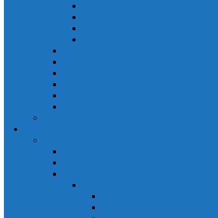
Pandemi Günlüğü
Masal
Öykü
Şiir
Düşünelim
Okuyalım
Konuşalım
Fotoğraf
Resim Çalışması
Gezelim
Sosyal Proje
Kitaplarım
Penceremden İnciler
Kitabım Hakkında
Ana Sayfa
Sanat Atölyeleri
Yazı Atölyem
Büyüklere Masallarım
Mutfak