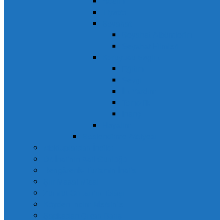
Resim
Tiyatro
Seyahat
Seyahat Albümlerim
Seyahat Filmleri
Koruyucu Sağlık
Eğitim
Sevgi
İlk Yardım
Temizlik
İnanç
Hayalim
Seslendirme Atölyesi
Mektuplardan İnciler
Dr. İnci’nin Acil Günlüğü
Rengârenk- Turizmin İnci’si
Şiir Masal Misal
Zümrüt Orman’ın Telâşı
Köyden İndim Mersin’e
Şapkadan Çıkan Barış