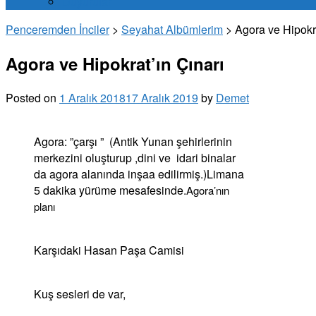
Duyurular
Penceremden İnciler
>
Seyahat Albümlerim
>
Agora ve Hipokra
Agora ve Hipokrat’ın Çınarı
Posted on
1 Aralık 2018
17 Aralık 2019
by
Demet
Agora: ”çarşı ” (Antik Yunan şehirlerinin
merkezini oluşturup ,dini ve idari binalar
da agora alanında inşaa edilirmiş.)Limana
5 dakika yürüme mesafesinde.
Agora’nın
planı
Karşıdaki Hasan Paşa Camisi
Kuş sesleri de var,