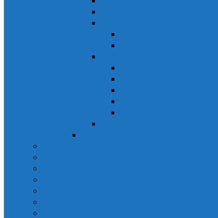
Resim
Tiyatro
Seyahat
Seyahat Albümlerim
Seyahat Filmleri
Koruyucu Sağlık
Eğitim
Sevgi
İlk Yardım
Temizlik
İnanç
Hayalim
Seslendirme Atölyesi
Mektuplardan İnciler
Dr. İnci’nin Acil Günlüğü
Rengârenk- Turizmin İnci’si
Şiir Masal Misal
Zümrüt Orman’ın Telâşı
Köyden İndim Mersin’e
Şapkadan Çıkan Barış