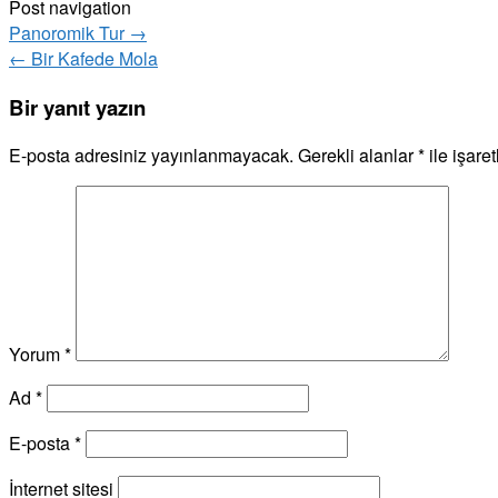
Post navigation
Panoromik Tur
→
←
Bir Kafede Mola
Bir yanıt yazın
E-posta adresiniz yayınlanmayacak.
Gerekli alanlar
*
ile işare
Yorum
*
Ad
*
E-posta
*
İnternet sitesi