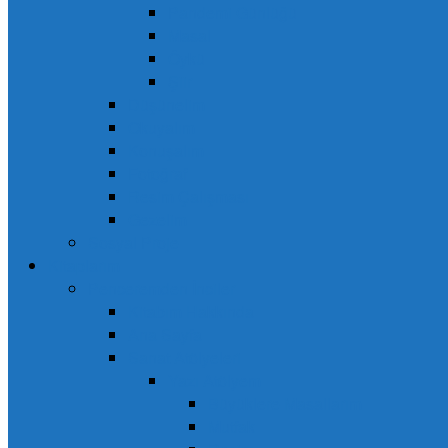
Pandemi Günlüğü
Masal
Öykü
Şiir
Düşünelim
Okuyalım
Konuşalım
Fotoğraf
Resim Çalışması
Gezelim
Sosyal Proje
Kitaplarım
Penceremden İnciler
Kitabım Hakkında
Ana Sayfa
Sanat Atölyeleri
Yazı Atölyem
Büyüklere Masallarım
Mutfak