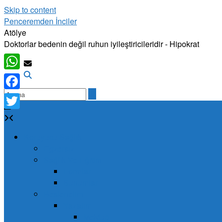
Skip to content
Penceremden İnciler
Atölye
Doktorlar bedenin değil ruhun iyileştiricileridir - Hipokrat
WhatsApp
Facebook
Twitter
Koruyucu Sağlık
Egzersiz
Sağlık Ve Eğitim
Formlar
Sunumlar
Beslenelim
Yazalım
Mektup