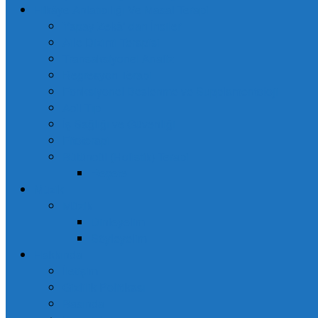
Hikâye Anlatıcılığı Ve Masal Terapi
Yapay Zekâ’ dan İnciler
Aile Dizimi Terapisi
Transaksiyonel Analiz
Regresyon Terapi
Fonksiyonel Beslenme ve Supplamentoloji
Acil Tıp
İş Sağlığı ve Güvenliği
Fitoterapi
Bütüncül (Holistik) Terapi
Reçete
Müzik
Müzik
Dinleyelim
Söyleyelim
Hakkında
İletişim
Gizlilik Politikası
Basında