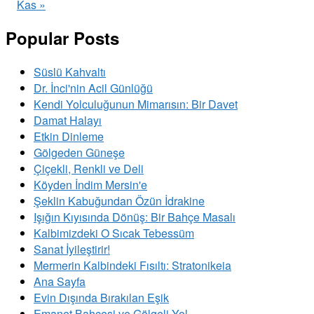
Kas »
Popular Posts
Süslü Kahvaltı
Dr. İnci'nin Acil Günlüğü
Kendi Yolculuğunun Mimarısın: Bir Davet
Damat Halayı
Etkin Dinleme
Gölgeden Güneşe
Çiçekli, Renkli ve Deli
Köyden İndim Mersin'e
Şeklin Kabuğundan Özün İdrakine
Işığın Kıyısında Dönüş: Bir Bahçe Masalı
Kalbimizdeki O Sıcak Tebessüm
Sanat İyileştirir!
Mermerin Kalbindeki Fısıltı: Stratonikeia
Ana Sayfa
Evin Dışında Bırakılan Eşik
Emanet Bahçesi ve Gölgeli Yol