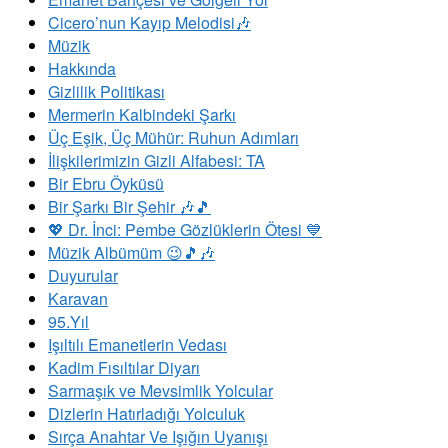
Cicero’nun Kayıp Melodisi🎶
Müzik
Hakkında
Gizlilik Politikası
Mermerin Kalbindeki Şarkı
Üç Eşik, Üç Mühür: Ruhun Adımları
İlişkilerimizin Gizli Alfabesi: TA
Bir Ebru Öyküsü
Bir Şarkı Bir Şehir 🎶🎵
💖 Dr. İnci: Pembe Gözlüklerin Ötesi 💙
Müzik Albümüm 😉🎵🎶
Duyurular
Karavan
95.Yıl
​Işıltılı Emanetlerin Vedası
Kadim Fısıltılar Diyarı
Sarmaşık ve Mevsimlik Yolcular
Dizlerin Hatırladığı Yolculuk
Sırça Anahtar Ve Işığın Uyanışı