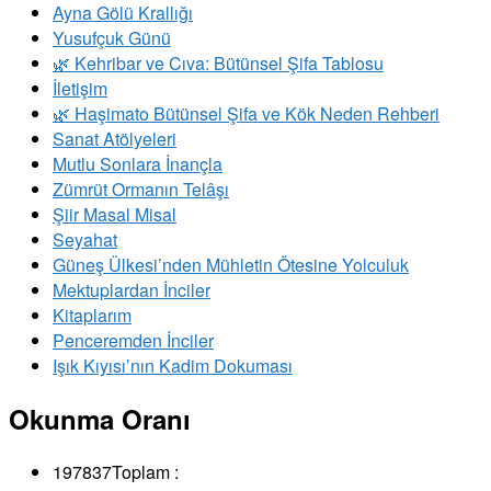
Ayna Gölü Krallığı
Yusufçuk Günü
​🌿 Kehribar ve Cıva: Bütünsel Şifa Tablosu
İletişim
🌿 Haşimato Bütünsel Şifa ve Kök Neden Rehberi
Sanat Atölyeleri
Mutlu Sonlara İnançla
Zümrüt Ormanın Telâşı
Şiir Masal Misal
Seyahat
Güneş Ülkesi’nden Mühletin Ötesine Yolculuk
Mektuplardan İnciler
Kitaplarım
Penceremden İnciler
Işık Kıyısı’nın Kadim Dokuması
Okunma Oranı
197837
Toplam :