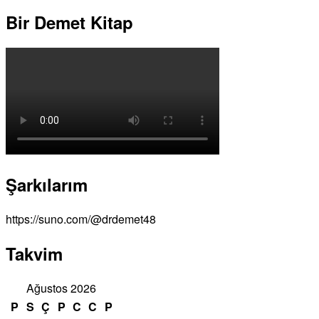
Bir Demet Kitap
Şarkılarım
https://suno.com/@drdemet48
Takvim
Ağustos 2026
P
S
Ç
P
C
C
P