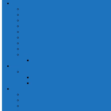
Hikâye Anlatıcılığı Ve Masal Terapi
Yapay Zekâ’ dan İnciler
Aile Dizimi Terapisi
Transaksiyonel Analiz
Regresyon Terapi
Fonksiyonel Beslenme ve Supplamentoloji
Acil Tıp
İş Sağlığı ve Güvenliği
Fitoterapi
Bütüncül (Holistik) Terapi
Reçete
Müzik
Müzik
Dinleyelim
Söyleyelim
Hakkında
İletişim
Gizlilik Politikası
Basında