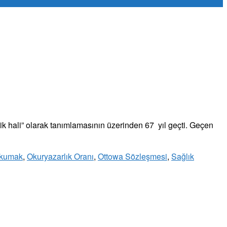
ik hali” olarak tanımlamasının üzerinden 67 yıl geçti. Geçen
kumak
,
Okuryazarlık Oranı
,
Ottowa Sözleşmesi
,
Sağlık