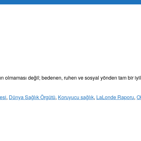
ın olmaması değil; bedenen, ruhen ve sosyal yönden tam bir iyil
esi
,
Dünya Sağlık Örgütü
,
Koruyucu sağlık
,
LaLonde Raporu
,
O