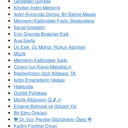
Gölgeden Güneşe
Köyden İndim Mersin'e
Işığın Kıyısında Dönüş: Bir Bahçe Masalı
Mermerin Kalbindeki Fısıltı: Stratonikeia
Sanat İyileştirir!
Evin Dışında Bırakılan Eşik
Ana Sayfa
Üç Eşik, Üç Mühür: Ruhun Adımları
Müzik
Mermerin Kalbindeki Şarkı
Cicero’nun Kayıp Melodisi🎶
İlişkilerimizin Gizli Alfabesi: TA
​Işıltılı Emanetlerin Vedası
Hakkında
Gizlilik Politikası
Müzik Albümüm 😉🎵🎶
Emanet Bahçesi ve Gölgeli Yol
Bir Ebru Öyküsü
💖 Dr. İnci: Pembe Gözlüklerin Ötesi 💙
Kadim Fısıltılar Diyarı