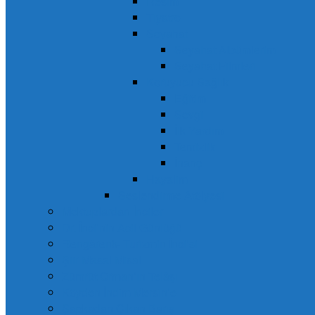
Resim
Tiyatro
Seyahat
Seyahat Albümlerim
Seyahat Filmleri
Koruyucu Sağlık
Eğitim
Sevgi
İlk Yardım
Temizlik
İnanç
Hayalim
Seslendirme Atölyesi
Mektuplardan İnciler
Dr. İnci’nin Acil Günlüğü
Rengârenk- Turizmin İnci’si
Şiir Masal Misal
Zümrüt Orman’ın Telâşı
Köyden İndim Mersin’e
Şapkadan Çıkan Barış