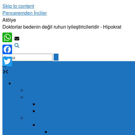
Skip to content
Penceremden İnciler
Atölye
Doktorlar bedenin değil ruhun iyileştiricileridir - Hipokrat
WhatsApp
Facebook
Twitter
Koruyucu Sağlık
Egzersiz
Sağlık Ve Eğitim
Formlar
Sunumlar
Beslenelim
Yazalım
Mektup