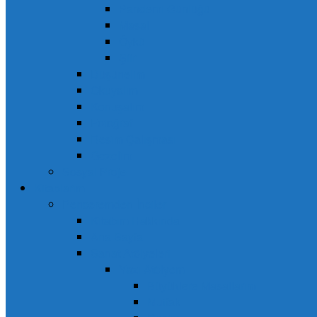
Pandemi Günlüğü
Masal
Öykü
Şiir
Düşünelim
Okuyalım
Konuşalım
Fotoğraf
Resim Çalışması
Gezelim
Sosyal Proje
Kitaplarım
Penceremden İnciler
Kitabım Hakkında
Ana Sayfa
Sanat Atölyeleri
Yazı Atölyem
Büyüklere Masallarım
Mutfak