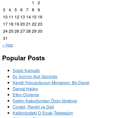
1
2
3
4
5
6
7
8
9
10
11
12
13
14
15
16
17
18
19
20
21
22
23
24
25
26
27
28
29
30
31
« Haz
Popular Posts
Süslü Kahvaltı
Dr. İnci'nin Acil Günlüğü
Kendi Yolculuğunun Mimarısın: Bir Davet
Damat Halayı
Etkin Dinleme
Şeklin Kabuğundan Özün İdrakine
Çiçekli, Renkli ve Deli
Kalbimizdeki O Sıcak Tebessüm