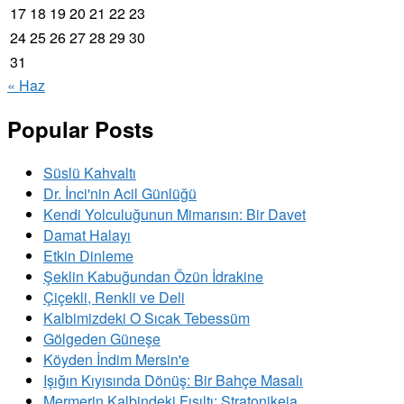
17
18
19
20
21
22
23
24
25
26
27
28
29
30
31
« Haz
Popular Posts
Süslü Kahvaltı
Dr. İnci'nin Acil Günlüğü
Kendi Yolculuğunun Mimarısın: Bir Davet
Damat Halayı
Etkin Dinleme
Şeklin Kabuğundan Özün İdrakine
Çiçekli, Renkli ve Deli
Kalbimizdeki O Sıcak Tebessüm
Gölgeden Güneşe
Köyden İndim Mersin'e
Işığın Kıyısında Dönüş: Bir Bahçe Masalı
Mermerin Kalbindeki Fısıltı: Stratonikeia