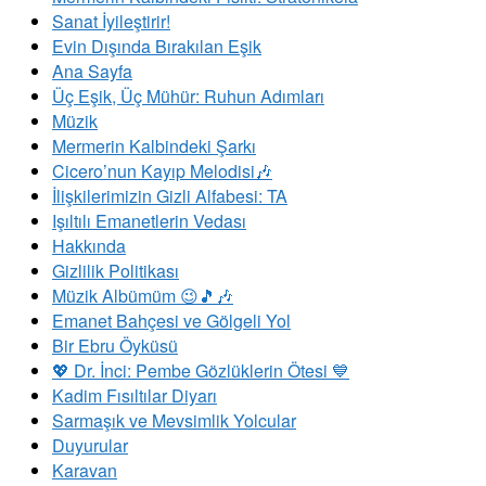
Sanat İyileştirir!
Evin Dışında Bırakılan Eşik
Ana Sayfa
Üç Eşik, Üç Mühür: Ruhun Adımları
Müzik
Mermerin Kalbindeki Şarkı
Cicero’nun Kayıp Melodisi🎶
İlişkilerimizin Gizli Alfabesi: TA
​Işıltılı Emanetlerin Vedası
Hakkında
Gizlilik Politikası
Müzik Albümüm 😉🎵🎶
Emanet Bahçesi ve Gölgeli Yol
Bir Ebru Öyküsü
💖 Dr. İnci: Pembe Gözlüklerin Ötesi 💙
Kadim Fısıltılar Diyarı
Sarmaşık ve Mevsimlik Yolcular
Duyurular
Karavan