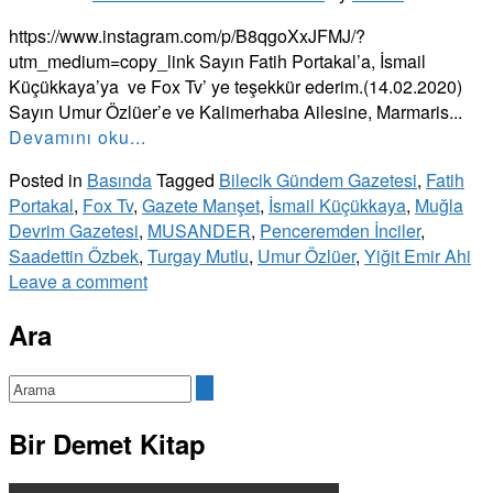
https://www.instagram.com/p/B8qgoXxJFMJ/?
utm_medium=copy_link Sayın Fatih Portakal’a, İsmail
Küçükkaya’ya ve Fox Tv’ ye teşekkür ederim.(14.02.2020)
Sayın Umur Özlüer’e ve Kalimerhaba Ailesine, Marmaris...
Devamını oku...
Posted in
Basında
Tagged
Bilecik Gündem Gazetesi
,
Fatih
Portakal
,
Fox Tv
,
Gazete Manşet
,
İsmail Küçükkaya
,
Muğla
Devrim Gazetesi
,
MUSANDER
,
Penceremden İnciler
,
Saadettin Özbek
,
Turgay Mutlu
,
Umur Özlüer
,
Yiğit Emir Ahi
Leave a comment
Ara
Bir Demet Kitap