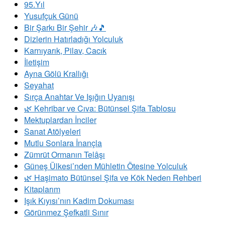
95.Yıl
Yusufçuk Günü
Bir Şarkı Bir Şehir 🎶🎵
Dizlerin Hatırladığı Yolculuk
Karnıyarık, Pilav, Cacık
İletişim
Ayna Gölü Krallığı
Seyahat
Sırça Anahtar Ve Işığın Uyanışı
​🌿 Kehribar ve Cıva: Bütünsel Şifa Tablosu
Mektuplardan İnciler
Sanat Atölyeleri
Mutlu Sonlara İnançla
Zümrüt Ormanın Telâşı
Güneş Ülkesi’nden Mühletin Ötesine Yolculuk
🌿 Haşimato Bütünsel Şifa ve Kök Neden Rehberi
Kitaplarım
Işık Kıyısı’nın Kadim Dokuması
Görünmez Şefkatli Sınır