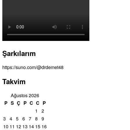
Şarkılarım
https://suno.com/@drdemet48
Takvim
Ağustos 2026
P
S
Ç
P
C
C
P
1
2
3
4
5
6
7
8
9
10
11
12
13
14
15
16