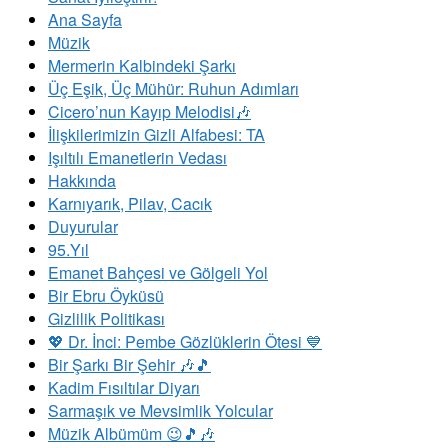
Ana Sayfa
Müzik
Mermerin Kalbindeki Şarkı
Üç Eşik, Üç Mühür: Ruhun Adımları
Cicero’nun Kayıp Melodisi🎶
İlişkilerimizin Gizli Alfabesi: TA
​Işıltılı Emanetlerin Vedası
Hakkında
Karnıyarık, Pilav, Cacık
Duyurular
95.Yıl
Emanet Bahçesi ve Gölgeli Yol
Bir Ebru Öyküsü
Gizlilik Politikası
💖 Dr. İnci: Pembe Gözlüklerin Ötesi 💙
Bir Şarkı Bir Şehir 🎶🎵
Kadim Fısıltılar Diyarı
Sarmaşık ve Mevsimlik Yolcular
Müzik Albümüm 😉🎵🎶