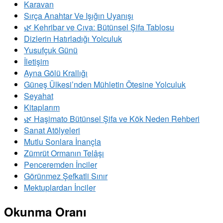
Karavan
Sırça Anahtar Ve Işığın Uyanışı
​🌿 Kehribar ve Cıva: Bütünsel Şifa Tablosu
Dizlerin Hatırladığı Yolculuk
Yusufçuk Günü
İletişim
Ayna Gölü Krallığı
Güneş Ülkesi’nden Mühletin Ötesine Yolculuk
Seyahat
Kitaplarım
🌿 Haşimato Bütünsel Şifa ve Kök Neden Rehberi
Sanat Atölyeleri
Mutlu Sonlara İnançla
Zümrüt Ormanın Telâşı
Penceremden İnciler
Görünmez Şefkatli Sınır
Mektuplardan İnciler
Okunma Oranı