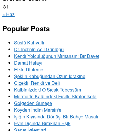
31
« Haz
Popular Posts
Süslü Kahvaltı
Dr. İnci'nin Acil Günlüğü
Kendi Yolculuğunun Mimarısın: Bir Davet
Damat Halayı
Etkin Dinleme
Şeklin Kabuğundan Özün İdrakine
Çiçekli, Renkli ve Deli
Kalbimizdeki O Sıcak Tebessüm
Mermerin Kalbindeki Fısıltı: Stratonikeia
Gölgeden Güneşe
Köyden İndim Mersin'e
Işığın Kıyısında Dönüş: Bir Bahçe Masalı
Evin Dışında Bırakılan Eşik
Sanat İyileştirir!