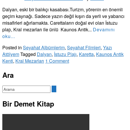
Dalyan, eski bir balıkçı kasabası.Turizm, yörenin en önemli
geçim kaynağı. Sadece yazın değil kışın da yerli ve yabancı
misafirleri ağırlamakta. Carettaların doğal evi olan İstuzu
plajı, Kral mezarları ile ünlü Kaunos Antik...
Devamını
oku...
Posted in
Seyahat Albümlerim
,
Seyahat Filmleri
,
Yazı
Atölyem
Tagged
Dalyan
,
İstuzu Plajı
,
Karetta
,
Kaunos Antik
Kenti
,
Kral Mezarları
1 Comment
Ara
Bir Demet Kitap