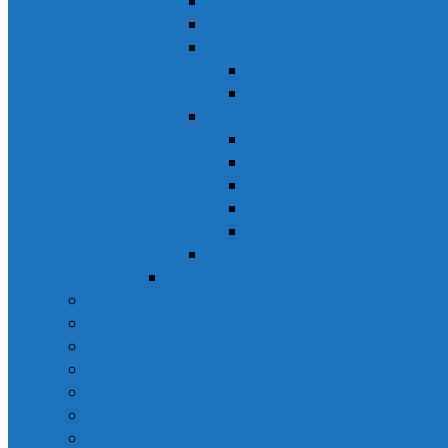
Resim
Tiyatro
Seyahat
Seyahat Albümlerim
Seyahat Filmleri
Koruyucu Sağlık
Eğitim
Sevgi
İlk Yardım
Temizlik
İnanç
Hayalim
Seslendirme Atölyesi
Mektuplardan İnciler
Dr. İnci’nin Acil Günlüğü
Rengârenk- Turizmin İnci’si
Şiir Masal Misal
Zümrüt Orman’ın Telâşı
Köyden İndim Mersin’e
Şapkadan Çıkan Barış