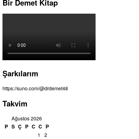
Bir Demet Kitap
Şarkılarım
https://suno.com/@drdemet48
Takvim
Ağustos 2026
P
S
Ç
P
C
C
P
1
2