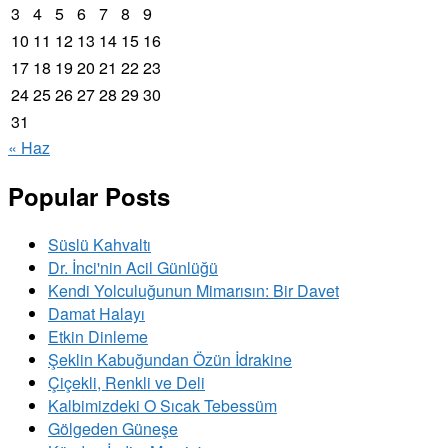
3
4
5
6
7
8
9
10
11
12
13
14
15
16
17
18
19
20
21
22
23
24
25
26
27
28
29
30
31
« Haz
Popular Posts
Süslü Kahvaltı
Dr. İnci'nin Acil Günlüğü
Kendi Yolculuğunun Mimarısın: Bir Davet
Damat Halayı
Etkin Dinleme
Şeklin Kabuğundan Özün İdrakine
Çiçekli, Renkli ve Deli
Kalbimizdeki O Sıcak Tebessüm
Gölgeden Güneşe