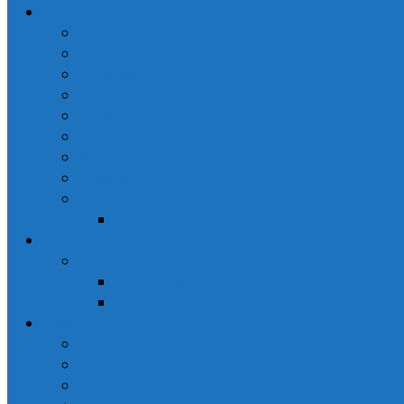
Hikâye Anlatıcılığı Ve Masal Terapi
Yapay Zekâ’ dan İnciler
Aile Dizimi Terapisi
Transaksiyonel Analiz
Regresyon Terapi
Fonksiyonel Beslenme ve Supplamentoloji
Acil Tıp
İş Sağlığı ve Güvenliği
Fitoterapi
Bütüncül (Holistik) Terapi
Reçete
Müzik
Müzik
Dinleyelim
Söyleyelim
Hakkında
İletişim
Gizlilik Politikası
Basında