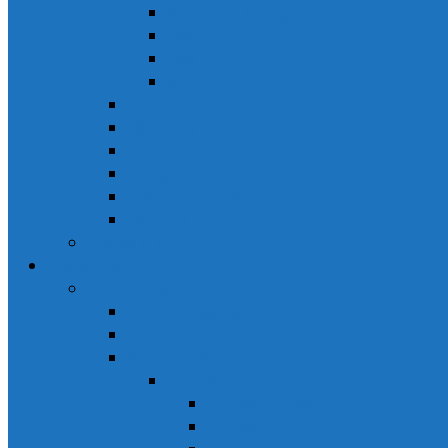
Pandemi Günlüğü
Masal
Öykü
Şiir
Düşünelim
Okuyalım
Konuşalım
Fotoğraf
Resim Çalışması
Gezelim
Sosyal Proje
Kitaplarım
Penceremden İnciler
Kitabım Hakkında
Ana Sayfa
Sanat Atölyeleri
Yazı Atölyem
Büyüklere Masallarım
Mutfak