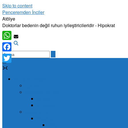
Skip to content
Penceremden İnciler
Atölye
Doktorlar bedenin değil ruhun iyileştiricileridir - Hipokrat
WhatsApp
Facebook
Twitter
Koruyucu Sağlık
Egzersiz
Sağlık Ve Eğitim
Formlar
Sunumlar
Beslenelim
Yazalım
Mektup