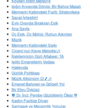
Köyden İndim Mersin'e
Işığın Kıyısında Dönüş: Bir Bahçe Masalı
Mermerin Kalbindeki Fısıltı: Stratonikeia
Sanat İyileştirir!
Evin Dışında Bırakılan Eşik
Ana Sayfa
Üç Eşik, Üç Mühür: Ruhun Adımları
Müzik
Mermerin Kalbindeki Şarkı
Cicero’nun Kayıp Melodisi🎶
İlişkilerimizin Gizli Alfabesi: TA
​Işıltılı Emanetlerin Vedası
Hakkında
Gizlilik Politikası
Müzik Albümüm 😉🎵🎶
Emanet Bahçesi ve Gölgeli Yol
Bir Ebru Öyküsü
💖 Dr. İnci: Pembe Gözlüklerin Ötesi 💙
Kadim Fısıltılar Diyarı
Sarmaşık ve Mevsimlik Yolcular