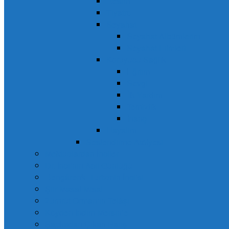
Resim
Tiyatro
Seyahat
Seyahat Albümlerim
Seyahat Filmleri
Koruyucu Sağlık
Eğitim
Sevgi
İlk Yardım
Temizlik
İnanç
Hayalim
Seslendirme Atölyesi
Mektuplardan İnciler
Dr. İnci’nin Acil Günlüğü
Rengârenk- Turizmin İnci’si
Şiir Masal Misal
Zümrüt Orman’ın Telâşı
Köyden İndim Mersin’e
Şapkadan Çıkan Barış