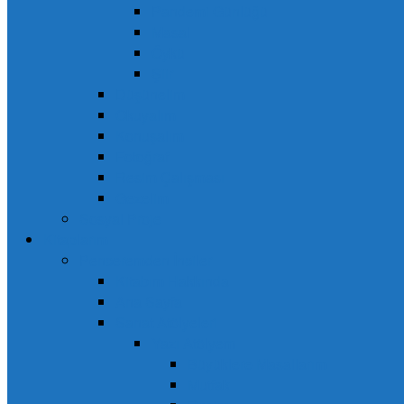
Pandemi Günlüğü
Masal
Öykü
Şiir
Düşünelim
Okuyalım
Konuşalım
Fotoğraf
Resim Çalışması
Gezelim
Sosyal Proje
Kitaplarım
Penceremden İnciler
Kitabım Hakkında
Ana Sayfa
Sanat Atölyeleri
Yazı Atölyem
Büyüklere Masallarım
Mutfak