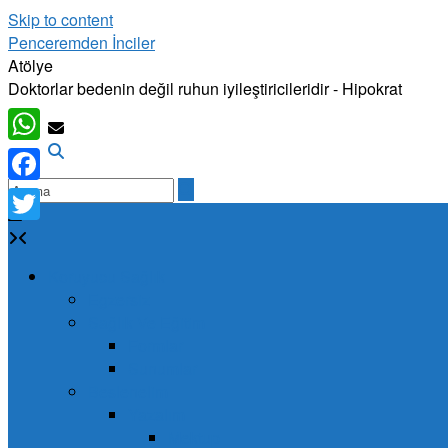
Skip to content
Penceremden İnciler
Atölye
Doktorlar bedenin değil ruhun iyileştiricileridir - Hipokrat
WhatsApp
Facebook
Twitter
Koruyucu Sağlık
Egzersiz
Sağlık Ve Eğitim
Formlar
Sunumlar
Beslenelim
Yazalım
Mektup