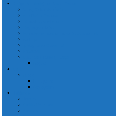
Hikâye Anlatıcılığı Ve Masal Terapi
Yapay Zekâ’ dan İnciler
Aile Dizimi Terapisi
Transaksiyonel Analiz
Regresyon Terapi
Fonksiyonel Beslenme ve Supplamentoloji
Acil Tıp
İş Sağlığı ve Güvenliği
Fitoterapi
Bütüncül (Holistik) Terapi
Reçete
Müzik
Müzik
Dinleyelim
Söyleyelim
Hakkında
İletişim
Gizlilik Politikası
Basında