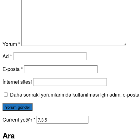
Yorum
*
Ad
*
E-posta
*
İnternet sitesi
Daha sonraki yorumlarımda kullanılması için adım, e-posta 
Current ye@r
*
Ara