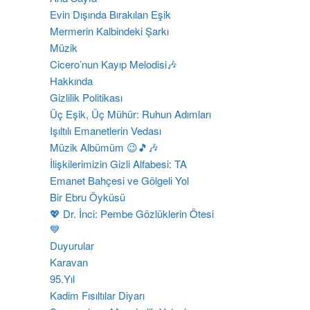
Evin Dışında Bırakılan Eşik
Mermerin Kalbindeki Şarkı
Müzik
Cicero’nun Kayıp Melodisi🎶
Hakkında
Gizlilik Politikası
Üç Eşik, Üç Mühür: Ruhun Adımları
​Işıltılı Emanetlerin Vedası
Müzik Albümüm 😉🎵🎶
İlişkilerimizin Gizli Alfabesi: TA
Emanet Bahçesi ve Gölgeli Yol
Bir Ebru Öyküsü
💖 Dr. İnci: Pembe Gözlüklerin Ötesi
💙
Duyurular
Karavan
95.Yıl
Kadim Fısıltılar Diyarı