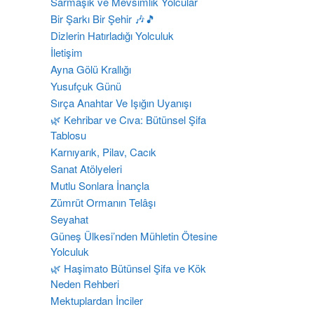
Sarmaşık ve Mevsimlik Yolcular
Bir Şarkı Bir Şehir 🎶🎵
Dizlerin Hatırladığı Yolculuk
İletişim
Ayna Gölü Krallığı
Yusufçuk Günü
Sırça Anahtar Ve Işığın Uyanışı
​🌿 Kehribar ve Cıva: Bütünsel Şifa
Tablosu
Karnıyarık, Pilav, Cacık
Sanat Atölyeleri
Mutlu Sonlara İnançla
Zümrüt Ormanın Telâşı
Seyahat
Güneş Ülkesi’nden Mühletin Ötesine
Yolculuk
🌿 Haşimato Bütünsel Şifa ve Kök
Neden Rehberi
Mektuplardan İnciler