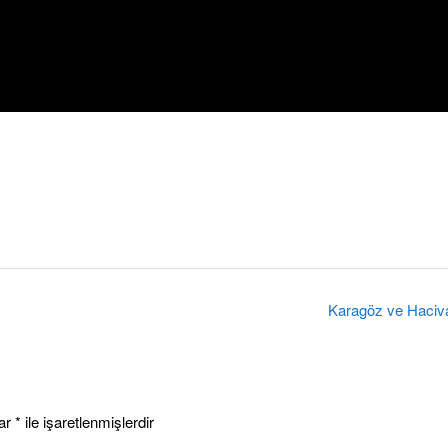
Karagöz ve Haciv
lar
*
ile işaretlenmişlerdir