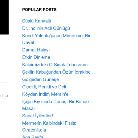
POPULAR POSTS
Süslü Kahvaltı
Dr. İnci'nin Acil Günlüğü
Kendi Yolculuğunun Mimarısın: Bir
Davet
Damat Halayı
Etkin Dinleme
Kalbimizdeki O Sıcak Tebessüm
Şeklin Kabuğundan Özün İdrakine
Gölgeden Güneşe
Çiçekli, Renkli ve Deli
Köyden İndim Mersin'e
at
→
Işığın Kıyısında Dönüş: Bir Bahçe
Masalı
Sanat İyileştirir!
Mermerin Kalbindeki Fısıltı:
Stratonikeia
Ana Sayfa