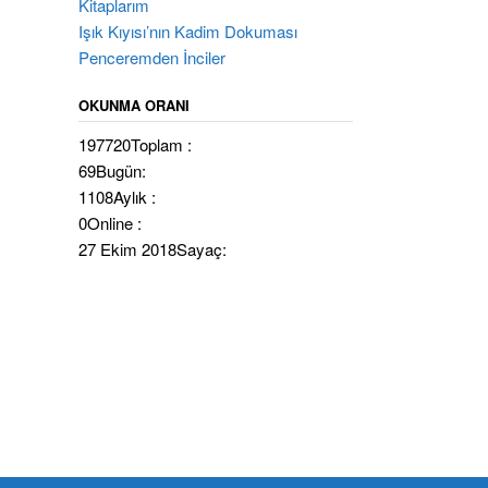
Kitaplarım
Işık Kıyısı’nın Kadim Dokuması
Penceremden İnciler
OKUNMA ORANI
197720
Toplam :
69
Bugün:
1108
Aylık :
0
Online :
27 Ekim 2018
Sayaç: