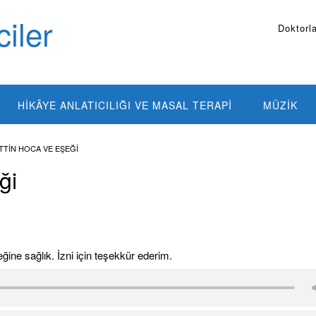
iler
Doktorla
HIKÂYE ANLATICILIĞI VE MASAL TERAPI
MÜZIK
TTIN HOCA VE EŞEĞI
ği
ine sağlık. İzni için teşekkür ederim.