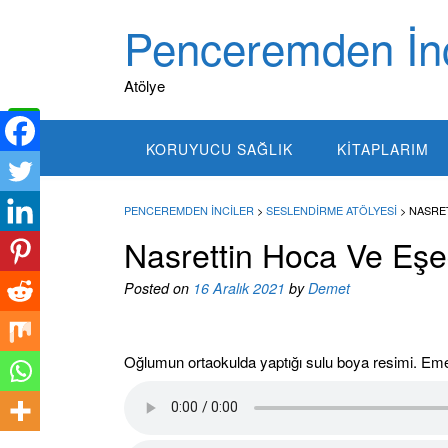
Skip
Penceremden İnc
to
content
Atölye
KORUYUCU SAĞLIK
KITAPLARIM
W
h
F
PENCEREMDEN İNCILER
>
SESLENDIRME ATÖLYESI
>
NASRE
a
a
T
Nasrettin Hoca Ve Eşe
t
c
w
s
Posted on
16 Aralık 2021
by
Demet
e
i
A
b
t
p
o
Oğlumun ortaokulda yaptığı sulu boya resimi. Emeğ
t
p
o
e
k
r