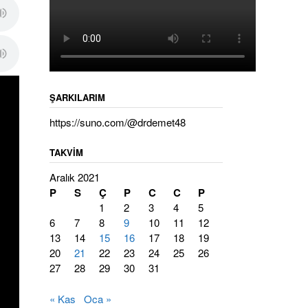
ŞARKILARIM
https://suno.com/@drdemet48
TAKVIM
Aralık 2021
P
S
Ç
P
C
C
P
1
2
3
4
5
6
7
8
9
10
11
12
13
14
15
16
17
18
19
20
21
22
23
24
25
26
27
28
29
30
31
« Kas
Oca »