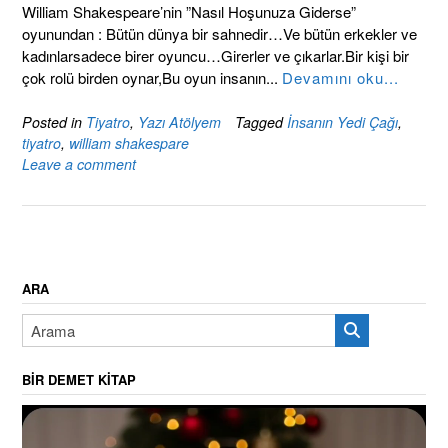
William Shakespeare’nin ”Nasıl Hoşunuza Giderse”
oyunundan : Bütün dünya bir sahnedir…Ve bütün erkekler ve
kadınlarsadece birer oyuncu…Girerler ve çıkarlar.Bir kişi bir
çok rolü birden oynar,Bu oyun insanın...
Devamını oku...
Posted in
Tiyatro
,
Yazı Atölyem
Tagged
İnsanın Yedi Çağı
,
tiyatro
,
william shakespare
Leave a comment
ARA
BIR DEMET KITAP
Video
oynatıcı