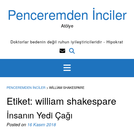
Skip
Penceremden İnciler
to
content
Atölye
Doktorlar bedenin değil ruhun iyileştiricileridir - Hipokrat
PENCEREMDEN İNCILER
>
WILLIAM SHAKESPARE
Etiket:
william shakespare
İnsanın Yedi Çağı
Posted on
16 Kasım 2018