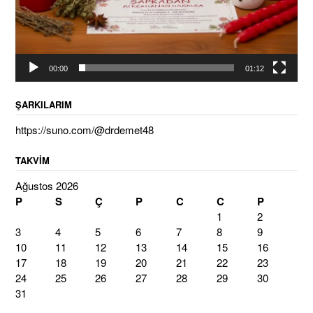
00:00
01:12
ŞARKILARIM
https://suno.com/@drdemet48
TAKVIM
Ağustos 2026
P
S
Ç
P
C
C
P
1
2
3
4
5
6
7
8
9
10
11
12
13
14
15
16
17
18
19
20
21
22
23
24
25
26
27
28
29
30
31