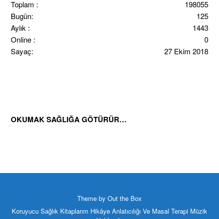
Toplam :
198055
Bugün:
125
Aylık :
1443
Online :
0
Sayaç:
27 Ekim 2018
OKUMAK SAĞLIĞA GÖTÜRÜR…
Theme by
Out the Box
Koruyucu Sağlık
Kitaplarım
Hikâye Anlatıcılığı Ve Masal Terapi
Müzik