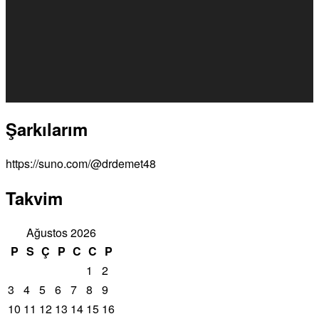
Şarkılarım
https://suno.com/@drdemet48
Takvim
Ağustos 2026
P
S
Ç
P
C
C
P
1
2
3
4
5
6
7
8
9
10
11
12
13
14
15
16