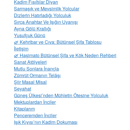
Kadim Fısıltılar Diyarı
Sarmaşık ve Mevsimlik Yolcular
Dizlerin Hatırladığı Yolculuk
Sırça Anahtar Ve Işığın Uyanışı
Ayna Gölü Krallığı
Yusufçuk Günü
​🌿 Kehribar ve Cıva: Bütünsel Şifa Tablosu
İletişim
🌿 Haşimato Bütünsel Şifa ve Kök Neden Rehberi
Sanat Atölyeleri
Mutlu Sonlara İnançla
Zümrüt Ormanın Telâşı
Şiir Masal Misal
Seyahat
Güneş Ülkesi’nden Mühletin Ötesine Yolculuk
Mektuplardan İnciler
Kitaplarım
Penceremden İnciler
Işık Kıyısı’nın Kadim Dokuması