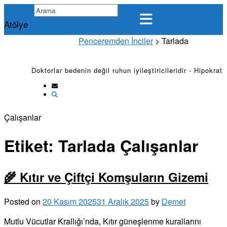
Skip
Penceremden İnciler
to
Atölye
content
Penceremden İnciler
>
Tarlada
Doktorlar bedenin değil ruhun iyileştiricileridir - Hipokrat
Çalışanlar
Etiket:
Tarlada Çalışanlar
🌾 Kıtır ve Çiftçi Komşuların Gizemi
Posted on
20 Kasım 2025
31 Aralık 2025
by
Demet
Mutlu Vücutlar Krallığı’nda, Kıtır güneşlenme kurallarını