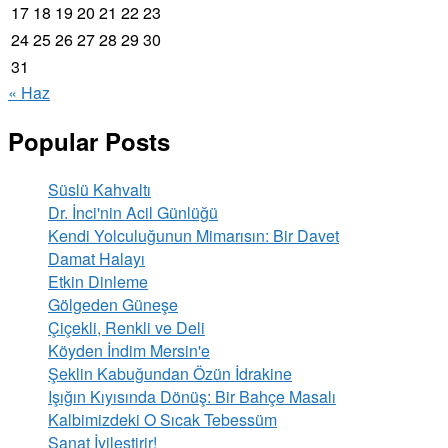
17
18
19
20
21
22
23
24
25
26
27
28
29
30
31
« Haz
Popular Posts
Süslü Kahvaltı
Dr. İnci'nin Acil Günlüğü
Kendi Yolculuğunun Mimarısın: Bir Davet
Damat Halayı
Etkin Dinleme
Gölgeden Güneşe
Çiçekli, Renkli ve Deli
Köyden İndim Mersin'e
Şeklin Kabuğundan Özün İdrakine
Işığın Kıyısında Dönüş: Bir Bahçe Masalı
Kalbimizdeki O Sıcak Tebessüm
Sanat İyileştirir!