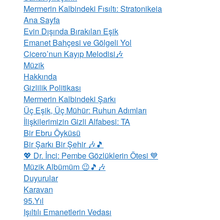
Mermerin Kalbindeki Fısıltı: Stratonikeia
Ana Sayfa
Evin Dışında Bırakılan Eşik
Emanet Bahçesi ve Gölgeli Yol
Cicero’nun Kayıp Melodisi🎶
Müzik
Hakkında
Gizlilik Politikası
Mermerin Kalbindeki Şarkı
Üç Eşik, Üç Mühür: Ruhun Adımları
İlişkilerimizin Gizli Alfabesi: TA
Bir Ebru Öyküsü
Bir Şarkı Bir Şehir 🎶🎵
💖 Dr. İnci: Pembe Gözlüklerin Ötesi 💙
Müzik Albümüm 😉🎵🎶
Duyurular
Karavan
95.Yıl
​Işıltılı Emanetlerin Vedası