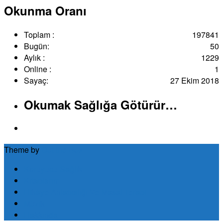
Okunma Oranı
Toplam :
197841
Bugün:
50
Aylık :
1229
Online :
1
Sayaç:
27 Ekim 2018
Okumak Sağlığa Götürür…
Theme by
Out the Box
Koruyucu Sağlık
Kitaplarım
Hikâye Anlatıcılığı Ve Masal Terapi
Müzik
Hakkında