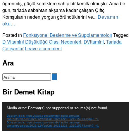
öğrenmiş, güçlü kemiklere sahip bir kemik olmuştu. Ama bir
gün, tarlada sabahtan akşama kadar çalışan Çiftçi
Komşuların neden yorgun göründüklerini ve...
Devamını
oku...
Posted in
Fonksiyonel Beslenme ve Supplamentoloji
Tagged
D Vitamini Düşüklüğü Olası Nedenleri
,
DVitamini
,
Tarlada
Çalışanlar
Leave a comment
Ara
Bir Demet Kitap
Video
Media error: Format(s) not supported or source(s) not found
oynatıcı
Dosyayı indir: https://www.penceremdeninciler.com/wp-
content/uploads/2025/12/YouCut_20251223_121915078.mp4?_=1
Dosyayı indir: https://www.penceremdeninciler.com/wp-
content/uploads/2025/12/YouCut_20251223_121915078.mp4?_=1