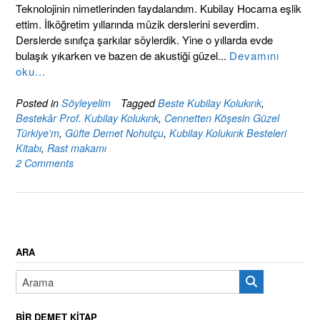
Teknolojinin nimetlerinden faydalandım. Kubilay Hocama eşlik
ettim. İlköğretim yıllarında müzik derslerini severdim.
Derslerde sınıfça şarkılar söylerdik. Yine o yıllarda evde
bulaşık yıkarken ve bazen de akustiği güzel...
Devamını
oku...
Posted in
Söyleyelim
Tagged
Beste Kubilay Kolukırık
,
Bestekâr Prof. Kubilay Kolukırık
,
Cennetten Köşesin Güzel
Türkiye'm
,
Güfte Demet Nohutçu
,
Kubilay Kolukırık Besteleri
Kitabı
,
Rast makamı
2 Comments
ARA
BIR DEMET KITAP