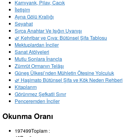
Karnıyarık, Pilav, Cacık
İletişim
Ayna Gölü Krallığı
Seyahat
Sırça Anahtar Ve Işığın Uyanışı
​🌿 Kehribar ve Cıva: Bütünsel Şifa Tablosu
Mektuplardan İnciler
Sanat Atölyeleri
Mutlu Sonlara İnançla
Zümrüt Ormanın Telâşı
Güneş Ülkesi’nden Mühletin Ötesine Yolculuk
🌿 Haşimato Bütünsel Şifa ve Kök Neden Rehberi
Kitaplarım
Görünmez Şefkatli Sınır
Penceremden İnciler
Okunma Oranı
197499
Toplam :