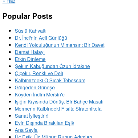
« Haz
Popular Posts
Süslü Kahvaltı
Dr. İnci'nin Acil Günlüğü
Kendi Yolculuğunun Mimarısın: Bir Davet
Damat Halayı
Etkin Dinleme
Şeklin Kabuğundan Özün İdrakine
Çiçekli, Renkli ve Deli
Kalbimizdeki O Sıcak Tebessüm
Gölgeden Güneşe
Köyden İndim Mersin'e
Işığın Kıyısında Dönüş: Bir Bahçe Masalı
Mermerin Kalbindeki Fısıltı: Stratonikeia
Sanat İyileştirir!
Evin Dışında Bırakılan Eşik
Ana Sayfa
Üç Eşik, Üç Mühür: Ruhun Adımları