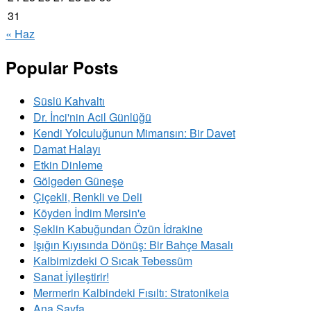
31
« Haz
Popular Posts
Süslü Kahvaltı
Dr. İnci'nin Acil Günlüğü
Kendi Yolculuğunun Mimarısın: Bir Davet
Damat Halayı
Etkin Dinleme
Gölgeden Güneşe
Çiçekli, Renkli ve Deli
Köyden İndim Mersin'e
Şeklin Kabuğundan Özün İdrakine
Işığın Kıyısında Dönüş: Bir Bahçe Masalı
Kalbimizdeki O Sıcak Tebessüm
Sanat İyileştirir!
Mermerin Kalbindeki Fısıltı: Stratonikeia
Ana Sayfa