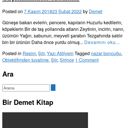
Posted on
7 Kasım 2018
23 Şubat 2022
by
Demet
Güneşe bakan evlerin, pencere, kapıların Huzurlu kedilerin,
köpeklerin Bir de taş yollarında atların Zeytinin, incirin, narın,
üzümün Yağın, sabunun, meyveli şarabın Tezgahında satılır
bin bir ürünün Daha önce yurdu olmuş...
Devamını oku...
Posted in
Resim
,
Şiir
,
Yazı Atölyem
Tagged
nazar boncuğu
,
Objektifimden tuvalime
,
Şiir
,
Şirince
1 Comment
Ara
Bir Demet Kitap