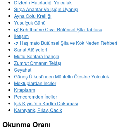
Dizlerin Hatırladığı Yolculuk
Sırça Anahtar Ve Işığın Uyanışı
Ayna Gölü Krallığı
Yusufçuk Günü
​🌿 Kehribar ve Cıva: Bütünsel Şifa Tablosu
İletişim
🌿 Haşimato Bütünsel Şifa ve Kök Neden Rehberi
Sanat Atölyeleri
Mutlu Sonlara İnançla
Zümrüt Ormanın Telâşı
Seyahat
Güneş Ülkesi’nden Mühletin Ötesine Yolculuk
Mektuplardan İnciler
Kitaplarım
Penceremden İnciler
Işık Kıyısı’nın Kadim Dokuması
Karnıyarık, Pilav, Cacık
Okunma Oranı