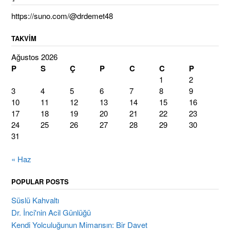
https://suno.com/@drdemet48
TAKVIM
Ağustos 2026
P
S
Ç
P
C
C
P
1
2
3
4
5
6
7
8
9
10
11
12
13
14
15
16
17
18
19
20
21
22
23
24
25
26
27
28
29
30
31
« Haz
POPULAR POSTS
Süslü Kahvaltı
Dr. İnci'nin Acil Günlüğü
Kendi Yolculuğunun Mimarısın: Bir Davet