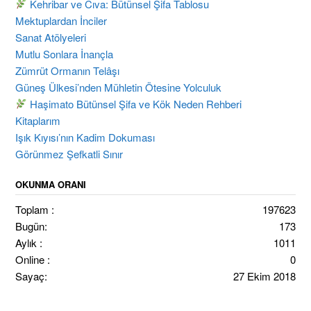
Kehribar ve Cıva: Bütünsel Şifa Tablosu
Mektuplardan İnciler
Sanat Atölyeleri
Mutlu Sonlara İnançla
Zümrüt Ormanın Telâşı
Güneş Ülkesi’nden Mühletin Ötesine Yolculuk
Haşimato Bütünsel Şifa ve Kök Neden Rehberi
Kitaplarım
Işık Kıyısı’nın Kadim Dokuması
Görünmez Şefkatli Sınır
OKUNMA ORANI
Toplam :
197623
Bugün:
173
Aylık :
1011
Online :
0
Sayaç:
27 Ekim 2018