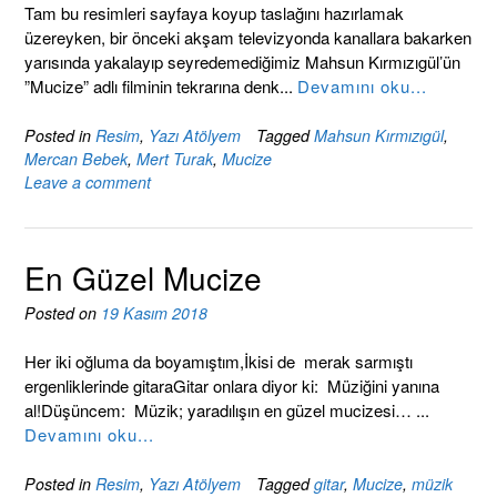
Tam bu resimleri sayfaya koyup taslağını hazırlamak
üzereyken, bir önceki akşam televizyonda kanallara bakarken
yarısında yakalayıp seyredemediğimiz Mahsun Kırmızıgül’ün
”Mucize” adlı filminin tekrarına denk...
Devamını oku...
Posted in
Resim
,
Yazı Atölyem
Tagged
Mahsun Kırmızıgül
,
Mercan Bebek
,
Mert Turak
,
Mucize
Leave a comment
En Güzel Mucize
Posted on
19 Kasım 2018
Her iki oğluma da boyamıştım,İkisi de merak sarmıştı
ergenliklerinde gitaraGitar onlara diyor ki: Müziğini yanına
al!Düşüncem: Müzik; yaradılışın en güzel mucizesi… ...
Devamını oku...
Posted in
Resim
,
Yazı Atölyem
Tagged
gitar
,
Mucize
,
müzik