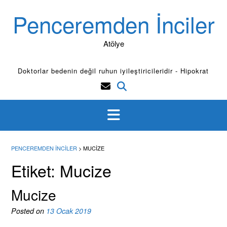
Skip
Penceremden İnciler
to
content
Atölye
Doktorlar bedenin değil ruhun iyileştiricileridir - Hipokrat
PENCEREMDEN İNCILER
>
MUCIZE
Etiket:
Mucize
Mucize
Posted on
13 Ocak 2019