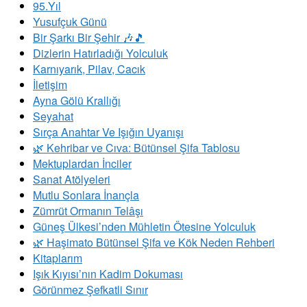
95.Yıl
Yusufçuk Günü
Bir Şarkı Bir Şehir 🎶🎵
Dizlerin Hatırladığı Yolculuk
Karnıyarık, Pilav, Cacık
İletişim
Ayna Gölü Krallığı
Seyahat
Sırça Anahtar Ve Işığın Uyanışı
​🌿 Kehribar ve Cıva: Bütünsel Şifa Tablosu
Mektuplardan İnciler
Sanat Atölyeleri
Mutlu Sonlara İnançla
Zümrüt Ormanın Telâşı
Güneş Ülkesi’nden Mühletin Ötesine Yolculuk
🌿 Haşimato Bütünsel Şifa ve Kök Neden Rehberi
Kitaplarım
Işık Kıyısı’nın Kadim Dokuması
Görünmez Şefkatli Sınır