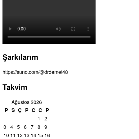
Şarkılarım
https://suno.com/@drdemet48
Takvim
Ağustos 2026
P
S
Ç
P
C
C
P
1
2
3
4
5
6
7
8
9
10
11
12
13
14
15
16