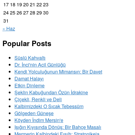
17
18
19
20
21
22
23
24
25
26
27
28
29
30
31
« Haz
Popular Posts
Süslü Kahvaltı
Dr. İnci'nin Acil Günlüğü
Kendi Yolculuğunun Mimarısın: Bir Davet
Damat Halayı
Etkin Dinleme
Şeklin Kabuğundan Özün İdrakine
Çiçekli, Renkli ve Deli
Kalbimizdeki O Sıcak Tebessüm
Gölgeden Güneşe
Köyden İndim Mersin'e
Işığın Kıyısında Dönüş: Bir Bahçe Masalı
Mermerin Kalbindeki Fısıltı: Stratonikeia