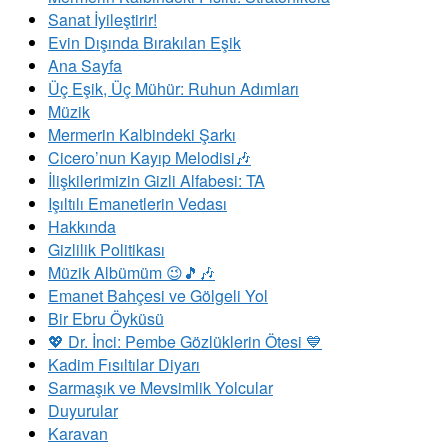
Sanat İyileştirir!
Evin Dışında Bırakılan Eşik
Ana Sayfa
Üç Eşik, Üç Mühür: Ruhun Adımları
Müzik
Mermerin Kalbindeki Şarkı
Cicero’nun Kayıp Melodisi🎶
İlişkilerimizin Gizli Alfabesi: TA
​Işıltılı Emanetlerin Vedası
Hakkında
Gizlilik Politikası
Müzik Albümüm 😉🎵🎶
Emanet Bahçesi ve Gölgeli Yol
Bir Ebru Öyküsü
💖 Dr. İnci: Pembe Gözlüklerin Ötesi 💙
Kadim Fısıltılar Diyarı
Sarmaşık ve Mevsimlik Yolcular
Duyurular
Karavan