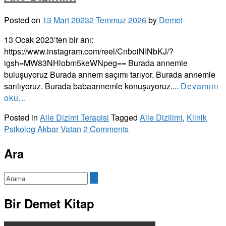
Posted on
13 Mart 2023
2 Temmuz 2026
by
Demet
13 Ocak 2023’ten bir anı:
https://www.instagram.com/reel/CnboiNINbKJ/?
igsh=MW83NHlobm5keWNpeg== Burada annemle
buluşuyoruz Burada annem saçımı tarıyor. Burada annemle
sarılıyoruz. Burada babaannemle konuşuyoruz....
Devamını
oku...
Posted in
Aile Dizimi Terapisi
Tagged
Aile Dizilimi
,
Klinik
Psikolog Akbar Vatan
2 Comments
Ara
Bir Demet Kitap