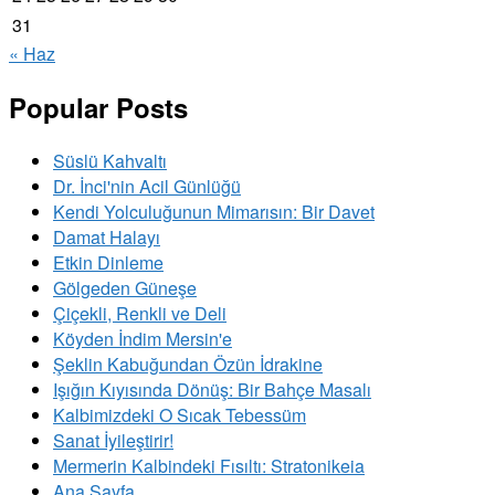
31
« Haz
Popular Posts
Süslü Kahvaltı
Dr. İnci'nin Acil Günlüğü
Kendi Yolculuğunun Mimarısın: Bir Davet
Damat Halayı
Etkin Dinleme
Gölgeden Güneşe
Çiçekli, Renkli ve Deli
Köyden İndim Mersin'e
Şeklin Kabuğundan Özün İdrakine
Işığın Kıyısında Dönüş: Bir Bahçe Masalı
Kalbimizdeki O Sıcak Tebessüm
Sanat İyileştirir!
Mermerin Kalbindeki Fısıltı: Stratonikeia
Ana Sayfa