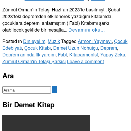
Zümrüt Orman’ın Telaşı Haziran 2023’te basılmıştı. Şubat
2023’teki depremden etkilenerek yazdığım kitabımda,
çocuklara depremi anlatmıştım ( Fabl) Kitabımı şarkı
olabilecek şekilde bir mesajla...
Devamını oku...
Posted in
Dinleyelim
,
Müzik
Tagged
Armoni Yayınevi
,
Çocuk
Edebiyatı
,
Çocuk Kitabı
,
Demet Uzun Nohutçu
,
Deprem
,
Deprem anında ilk yardım
,
Fabl
,
Kitaparmonisi
,
Yapay Zeka
,
Zümrüt Orman'ın Telâşı Şarkısı
Leave a comment
Ara
Bir Demet Kitap