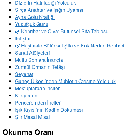
Dizlerin Hatırladığı Yolculuk
Sırça Anahtar Ve Işığın Uyanışı
Ayna Gölü Krallığı
Yusufçuk Günü
​🌿 Kehribar ve Cıva: Bütünsel Şifa Tablosu
İletişim
🌿 Haşimato Bütünsel Şifa ve Kök Neden Rehberi
Sanat Atölyeleri
Mutlu Sonlara İnançla
Zümrüt Ormanın Telâşı
Seyahat
Güneş Ülkesi’nden Mühletin Ötesine Yolculuk
Mektuplardan İnciler
Kitaplarım
Penceremden İnciler
Işık Kıyısı’nın Kadim Dokuması
Şiir Masal Misal
Okunma Oranı