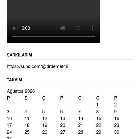
ŞARKILARIM
https://suno.com/@drdemet48
TAKVIM
Ağustos 2026
P
S
Ç
P
C
C
P
1
2
3
4
5
6
7
8
9
10
11
12
13
14
15
16
17
18
19
20
21
22
23
24
25
26
27
28
29
30
31