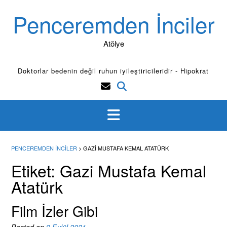
S
Penceremden İnciler
k
i
p
Atölye
t
o
Doktorlar bedenin değil ruhun iyileştiricileridir - Hipokrat
c
o
n
t
e
n
t
PENCEREMDEN İNCILER
>
GAZI MUSTAFA KEMAL ATATÜRK
Etiket:
Gazi Mustafa Kemal
Atatürk
Film İzler Gibi
Posted on
9 Eylül 2021