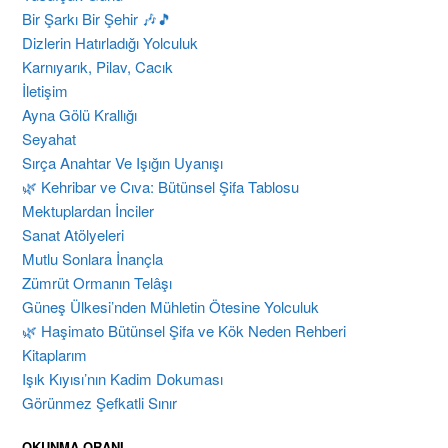
Bir Şarkı Bir Şehir 🎶🎵
Dizlerin Hatırladığı Yolculuk
Karnıyarık, Pilav, Cacık
İletişim
Ayna Gölü Krallığı
Seyahat
Sırça Anahtar Ve Işığın Uyanışı
​🌿 Kehribar ve Cıva: Bütünsel Şifa Tablosu
Mektuplardan İnciler
Sanat Atölyeleri
Mutlu Sonlara İnançla
Zümrüt Ormanın Telâşı
Güneş Ülkesi’nden Mühletin Ötesine Yolculuk
🌿 Haşimato Bütünsel Şifa ve Kök Neden Rehberi
Kitaplarım
Işık Kıyısı’nın Kadim Dokuması
Görünmez Şefkatli Sınır
OKUNMA ORANI