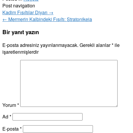
Post navigation
Kadim Fısıltılar Diyarı
→
←
Mermerin Kalbindeki Fısıltı: Stratonikeia
Bir yanıt yazın
E-posta adresiniz yayınlanmayacak.
Gerekli alanlar
*
ile
işaretlenmişlerdir
Yorum
*
Ad
*
E-posta
*