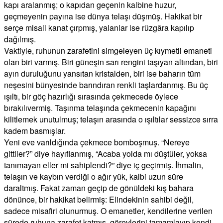
kapı aralanmış; o kapıdan geçenin kalbine huzur,
geçmeyenin payına ise dünya telaşı düşmüş. Hakikat bir
serçe misali kanat çırpmış, yalanlar ise rüzgâra kapılıp
dağılmış.
Vaktiyle, ruhunun zarafetini simgeleyen üç kıymetli emaneti
olan biri varmış. Biri güneşin sarı rengini taşıyan altından, biri
ayın duruluğunu yansıtan kristalden, biri ise baharın tüm
neşesini bünyesinde barındıran renkli taşlardanmış. Bu üç
ışıltı, bir göç hazırlığı sırasında çekmecede öylece
bırakılıvermiş. Taşınma telaşında çekmecenin kapağını
kilitlemek unutulmuş; telaşın arasında o ışıltılar sessizce sırra
kadem basmışlar.
Yeni eve varıldığında çekmece bomboşmuş. “Nereye
gittiler?” diye hayıflanmış, “Acaba yolda mı düştüler, yoksa
tanımayan eller mi sahiplendi?” diye iç geçirmiş. İhmalin,
telaşın ve kaybın verdiği o ağır yük, kalbi uzun süre
daraltmış. Fakat zaman geçip de gönüldeki kış bahara
dönünce, bir hakikat belirmiş: Elindekinin sahibi değil,
sadece misafiri olunurmuş. O emanetler, kendilerine verilen
sürede ruhuna zarafet katmış, görevlerini tamamlayıp kendi