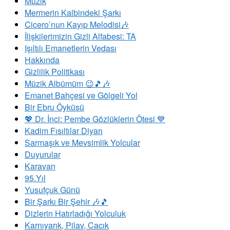
Müzik
Mermerin Kalbindeki Şarkı
Cicero’nun Kayıp Melodisi🎶
İlişkilerimizin Gizli Alfabesi: TA
​Işıltılı Emanetlerin Vedası
Hakkında
Gizlilik Politikası
Müzik Albümüm 😉🎵🎶
Emanet Bahçesi ve Gölgeli Yol
Bir Ebru Öyküsü
💖 Dr. İnci: Pembe Gözlüklerin Ötesi 💙
Kadim Fısıltılar Diyarı
Sarmaşık ve Mevsimlik Yolcular
Duyurular
Karavan
95.Yıl
Yusufçuk Günü
Bir Şarkı Bir Şehir 🎶🎵
Dizlerin Hatırladığı Yolculuk
Karnıyarık, Pilav, Cacık