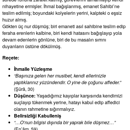
nihayetine ermişler. İhmal bağışlanmış, emanet Sahibi’ne
teslim edilmiş; boyundaki kolyelerin yerini, kalpteki o eşsiz
huzur almış.
Gökten üç nur düşmüş; biri emaneti asıl sahibine teslim edip
feraha erenlerin kalbine, biri kendi hatasını bağışlayıp yola
devam edenlerin gönlüne, biri de bu masalın sırrını
duyanların üstüne dökülmüş.
Reçete:
İhmalle Yüzleşme
“Başınıza gelen her musibet, kendi ellerinizle
yaptıklarınız yüzündendir. O yine de çoğunu affeder.”
(Şûrâ, 30)
Düşünce:
Yaşadığımız kayıplar karşısında kendimizi
suçlayıp tükenmek yerine, hatayı kabul edip affedici
olanın rahmetine sığınmalıyız.
Belirsizliği Kabulleniş
“…O’nun bilgisi dışında bir yaprak bile düşmez…”
(En’âm, 59)