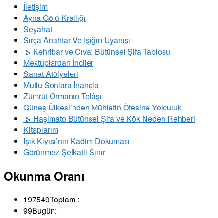
İletişim
Ayna Gölü Krallığı
Seyahat
Sırça Anahtar Ve Işığın Uyanışı
​🌿 Kehribar ve Cıva: Bütünsel Şifa Tablosu
Mektuplardan İnciler
Sanat Atölyeleri
Mutlu Sonlara İnançla
Zümrüt Ormanın Telâşı
Güneş Ülkesi’nden Mühletin Ötesine Yolculuk
🌿 Haşimato Bütünsel Şifa ve Kök Neden Rehberi
Kitaplarım
Işık Kıyısı’nın Kadim Dokuması
Görünmez Şefkatli Sınır
Okunma Oranı
197549
Toplam :
99
Bugün: