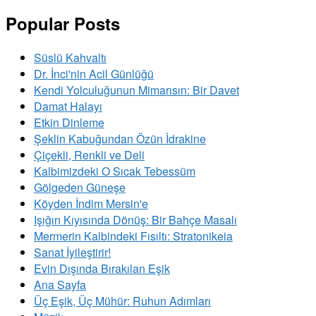
Popular Posts
Süslü Kahvaltı
Dr. İnci'nin Acil Günlüğü
Kendi Yolculuğunun Mimarısın: Bir Davet
Damat Halayı
Etkin Dinleme
Şeklin Kabuğundan Özün İdrakine
Çiçekli, Renkli ve Deli
Kalbimizdeki O Sıcak Tebessüm
Gölgeden Güneşe
Köyden İndim Mersin'e
Işığın Kıyısında Dönüş: Bir Bahçe Masalı
Mermerin Kalbindeki Fısıltı: Stratonikeia
Sanat İyileştirir!
Evin Dışında Bırakılan Eşik
Ana Sayfa
Üç Eşik, Üç Mühür: Ruhun Adımları