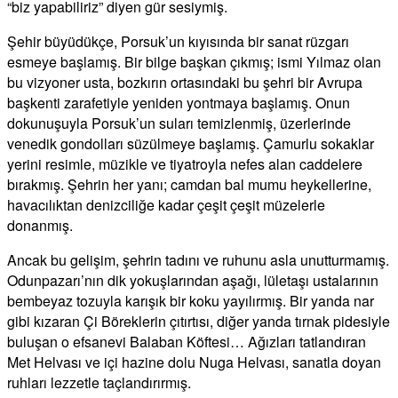
“biz yapabiliriz” diyen gür sesiymiş.
Şehir büyüdükçe, Porsuk’un kıyısında bir sanat rüzgarı
esmeye başlamış. Bir bilge başkan çıkmış; ismi Yılmaz olan
bu vizyoner usta, bozkırın ortasındaki bu şehri bir Avrupa
başkenti zarafetiyle yeniden yontmaya başlamış. Onun
dokunuşuyla Porsuk’un suları temizlenmiş, üzerlerinde
venedik gondolları süzülmeye başlamış. Çamurlu sokaklar
yerini resimle, müzikle ve tiyatroyla nefes alan caddelere
bırakmış. Şehrin her yanı; camdan bal mumu heykellerine,
havacılıktan denizciliğe kadar çeşit çeşit müzelerle
donanmış.
Ancak bu gelişim, şehrin tadını ve ruhunu asla unutturmamış.
Odunpazarı’nın dik yokuşlarından aşağı, lületaşı ustalarının
bembeyaz tozuyla karışık bir koku yayılırmış. Bir yanda nar
gibi kızaran Çi Böreklerin çıtırtısı, diğer yanda tırnak pidesiyle
buluşan o efsanevi Balaban Köftesi… Ağızları tatlandıran
Met Helvası ve içi hazine dolu Nuga Helvası, sanatla doyan
ruhları lezzetle taçlandırırmış.