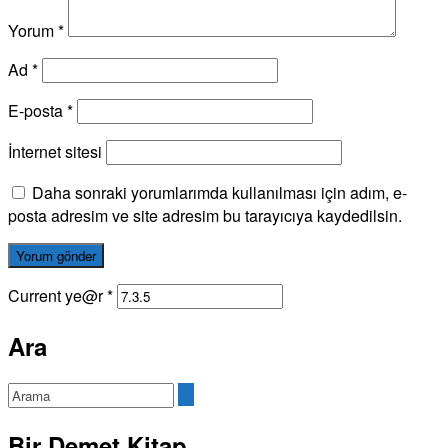
Yorum
*
Ad
*
E-posta
*
İnternet sitesi
Daha sonraki yorumlarımda kullanılması için adım, e-
posta adresim ve site adresim bu tarayıcıya kaydedilsin.
Current ye@r
*
Ara
Bir Demet Kitap