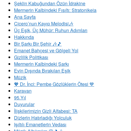
Şeklin Kabuğundan Özün İdrakine
Mermerin Kalbindeki Fısıltı: Stratonikeia
Ana Sayfa
Cicero’nun Kayıp Melodisi🎶
Üç Eşik, Üç Mühür: Ruhun Adımları
Hakkında
Bir Şarkı Bir Şehir 🎶🎵
Emanet Bahçesi ve Gölgeli Yol
Gizlilik Politikası
Mermerin Kalbindeki Şarkı
Evin Dışında Bırakılan Eşik
Müzik
💖 Dr. İnci: Pembe Gözlüklerin Ötesi 💙
Karavan
95.Yıl
Duyurular
İlişkilerimizin Gizli Alfabesi: TA
Dizlerin Hatırladığı Yolculuk
​Işıltılı Emanetlerin Vedası