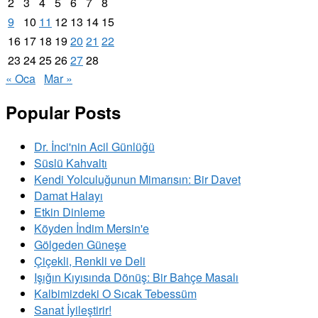
2
3
4
5
6
7
8
9
10
11
12
13
14
15
16
17
18
19
20
21
22
23
24
25
26
27
28
« Oca
Mar »
Popular Posts
Dr. İnci'nin Acil Günlüğü
Süslü Kahvaltı
Kendi Yolculuğunun Mimarısın: Bir Davet
Damat Halayı
Etkin Dinleme
Köyden İndim Mersin'e
Gölgeden Güneşe
Çiçekli, Renkli ve Deli
Işığın Kıyısında Dönüş: Bir Bahçe Masalı
Kalbimizdeki O Sıcak Tebessüm
Sanat İyileştirir!