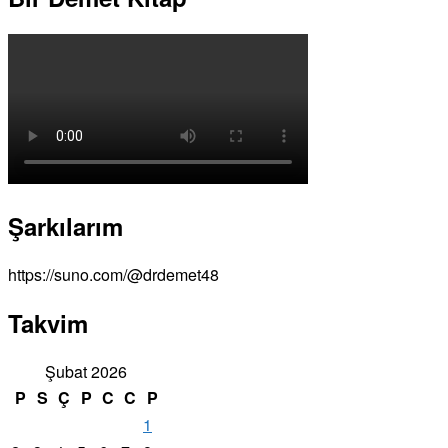
Şarkılarım
https://suno.com/@drdemet48
Takvim
Şubat 2026
P
S
Ç
P
C
C
P
1