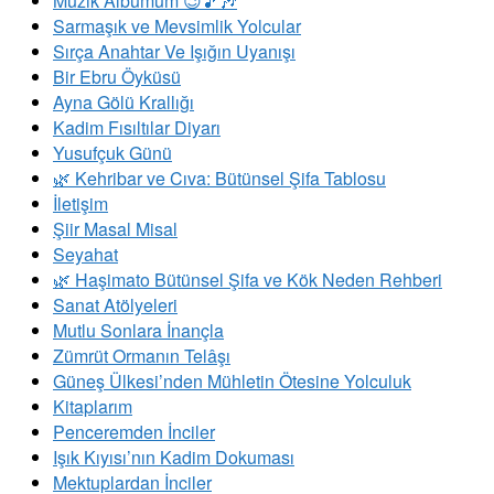
Müzik Albümüm 😉🎵🎶
Sarmaşık ve Mevsimlik Yolcular
Sırça Anahtar Ve Işığın Uyanışı
Bir Ebru Öyküsü
Ayna Gölü Krallığı
Kadim Fısıltılar Diyarı
Yusufçuk Günü
​🌿 Kehribar ve Cıva: Bütünsel Şifa Tablosu
İletişim
Şiir Masal Misal
Seyahat
🌿 Haşimato Bütünsel Şifa ve Kök Neden Rehberi
Sanat Atölyeleri
Mutlu Sonlara İnançla
Zümrüt Ormanın Telâşı
Güneş Ülkesi’nden Mühletin Ötesine Yolculuk
Kitaplarım
Penceremden İnciler
Işık Kıyısı’nın Kadim Dokuması
Mektuplardan İnciler