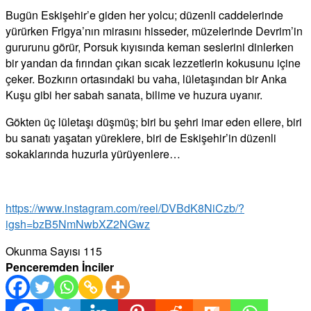
Bugün Eskişehir’e giden her yolcu; düzenli caddelerinde
yürürken Frigya’nın mirasını hisseder, müzelerinde Devrim’in
gururunu görür, Porsuk kıyısında keman seslerini dinlerken
bir yandan da fırından çıkan sıcak lezzetlerin kokusunu içine
çeker. Bozkırın ortasındaki bu vaha, lületaşından bir Anka
Kuşu gibi her sabah sanata, bilime ve huzura uyanır.
Gökten üç lületaşı düşmüş; biri bu şehri imar eden ellere, biri
bu sanatı yaşatan yüreklere, biri de Eskişehir’in düzenli
sokaklarında huzurla yürüyenlere…
https://www.instagram.com/reel/DVBdK8NiCzb/?
igsh=bzB5NmNwbXZ2NGwz
Okunma Sayısı
115
Penceremden İnciler