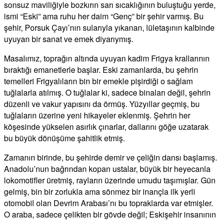
sonsuz maviliğiyle bozkırın sarı sıcaklığının buluştuğu yerde,
ismi “Eski” ama ruhu her daim “Genç” bir şehir varmış. Bu
şehir, Porsuk Çayı’nın sularıyla yıkanan, lületaşının kalbinde
uyuyan bir sanat ve emek diyarıymış.
Masalımız, toprağın altında uyuyan kadim Frigya krallarının
bıraktığı emanetlerle başlar. Eski zamanlarda, bu şehrin
temelleri Frigyalıların bin bir emekle pişirdiği o sağlam
tuğlalarla atılmış. O tuğlalar ki, sadece binaları değil, şehrin
düzenli ve vakur yapısını da örmüş. Yüzyıllar geçmiş, bu
tuğlaların üzerine yeni hikayeler eklenmiş. Şehrin her
köşesinde yükselen asırlık çınarlar, dallarını göğe uzatarak
bu büyük dönüşüme şahitlik etmiş.
Zamanın birinde, bu şehirde demir ve çeliğin dansı başlamış.
Anadolu’nun bağrından kopan ustalar, büyük bir heyecanla
lokomotifler üretmiş, rayların üzerinde umudu taşımışlar. Gün
gelmiş, bin bir zorlukla ama sönmez bir inançla ilk yerli
otomobil olan Devrim Arabası’nı bu topraklarda var etmişler.
O araba, sadece çelikten bir gövde değil; Eskişehir insanının