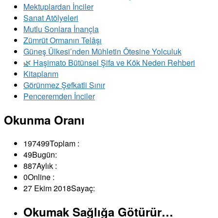
Mektuplardan İnciler
Sanat Atölyeleri
Mutlu Sonlara İnançla
Zümrüt Ormanın Telâşı
Güneş Ülkesi’nden Mühletin Ötesine Yolculuk
🌿 Haşimato Bütünsel Şifa ve Kök Neden Rehberi
Kitaplarım
Görünmez Şefkatli Sınır
Penceremden İnciler
Okunma Oranı
197499
Toplam :
49
Bugün:
887
Aylık :
0
Online :
27 Ekim 2018
Sayaç:
Okumak Sağlığa Götürür…