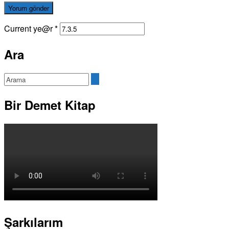
Current ye@r
*
Ara
Bir Demet Kitap
Şarkılarım