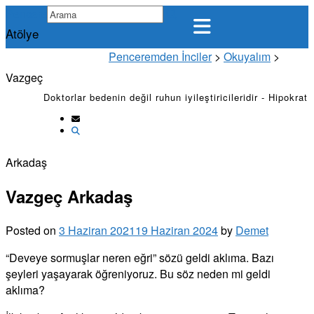
Skip
Penceremden İnciler
to
Atölye
content
Penceremden İnciler
>
Okuyalım
>
Vazgeç
Doktorlar bedenin değil ruhun iyileştiricileridir - Hipokrat
Arkadaş
Vazgeç Arkadaş
Posted on
3 Haziran 2021
19 Haziran 2024
by
Demet
“Deveye sormuşlar neren eğri” sözü geldi aklıma. Bazı
şeyleri yaşayarak öğreniyoruz. Bu söz neden mi geldi
aklıma?