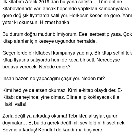
İlk kitabım Aralık 2019’dan bu yana satışta… Tüm online
kitabevlerinde var; ancak hepsinde yaptıkları kampanyalara
göre değişik fiyatlarda satılıyor. Herkesin kesesine göre. Yani
yeter ki okunsun. Hizmet harika.
Bu durum doğru mudur bilmiyorum. Eee, serbest piyasa. Çok
kitap alanlar için keseye uygundur herhalde.
Geçenlerde bir kitabevi kampanya yapmış. Bir kitap setini tek
kitap fiyatına satıyordu hem de koca bir seti. Neredeyse
bedava verecek. Nerede emek?
İnsan bazen ne yapacağını şaşırıyor. Neden mi?
Kimi hediye de etsen okumaz. Kimi e-kitap olaydı der. E-
Kitabı deneyince; yine olmaz. Eline alıp koklayacak illa.
Haklı valla!
Zorla değil ya arkadaş okuma! Tebrikler, alkışlar, gurur
duymalar… E, bu da gerek değil mi; sevildiğini hissetmek.
Sevme arkadaş! Kendini de kandırma boş yere.