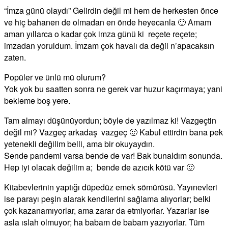
“İmza günü olaydı” Gelirdin değil mi hem de herkesten önce
ve hiç bahanen de olmadan en önde heyecanla 🙂 Amam
aman yıllarca o kadar çok imza günü ki reçete reçete;
imzadan yoruldum. İmzam çok havalı da değil n’apacaksın
zaten.
Popüler ve ünlü mü olurum?
Yok yok bu saatten sonra ne gerek var huzur kaçırmaya; yani
bekleme boş yere.
Tam almayı düşünüyordun; böyle de yazılmaz ki! Vazgeçtin
değil mi? Vazgeç arkadaş vazgeç 🙂 Kabul ettirdin bana pek
yetenekli değilim belli, ama bir okuyaydın.
Sende pandemi varsa bende de var! Bak bunaldım sonunda.
Hep iyi olacak değilim a; bende de azıcık kötü var 🙂
Kitabevlerinin yaptığı düpedüz emek sömürüsü. Yayınevleri
ise parayı peşin alarak kendilerini sağlama alıyorlar; belki
çok kazanamıyorlar, ama zarar da etmiyorlar. Yazarlar ise
asla ıslah olmuyor; ha babam de babam yazıyorlar. Tüm