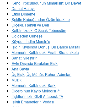
Kendi Yolculuğunun Mimarısın: Bir Davet
Damat Halayı
Etkin Dinleme
Şeklin Kabuğundan Özün İdrakine
Çiçekli, Renkli ve Deli
Kalbimizdeki O Sıcak Tebessüm
Gölgeden Güneşe
Köyden İndim Mersin'e
Işığın Kıyısında Dönüş: Bir Bahçe Masalı
Mermerin Kalbindeki Fısıltı: Stratonikeia
Sanat İyileştirir!
Evin Dışında Bırakılan Eşik
Ana Sayfa
Üç Eşik, Üç Mühür: Ruhun Adımları
Müzik
Mermerin Kalbindeki Şarkı
Cicero’nun Kayıp Melodisi🎶
İlişkilerimizin Gizli Alfabesi: TA
​Işıltılı Emanetlerin Vedası