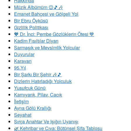
Hakkında
Müzik Albümüm 😉🎵🎶
Emanet Bahçesi ve Gölgeli Yol
Bir Ebru Öyküsü
Gizlilik Politikası
💖 Dr. İnci: Pembe Gözlüklerin Ötesi 💙
Kadim Fısıltılar Diyarı
Sarmaşık ve Mevsimlik Yolcular
Duyurular
Karavan
95.Yıl
Bir Şarkı Bir Şehir 🎶🎵
Dizlerin Hatırladığı Yolculuk
Yusufçuk Günü
Karnıyarık, Pilav, Cacık
İletişim
Ayna Gölü Krallığı
Seyahat
Sırça Anahtar Ve Işığın Uyanışı
​🌿 Kehribar ve Cıva: Bütünsel Şifa Tablosu