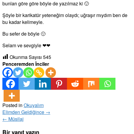
bunları göre göre böyle de yazılmaz ki 🙂
Şöyle bir karikatür yeteneğim olaydı; uğraşır mıydım ben de
bu kadar kelimeyle.
Bu sefer de böyle 🙂
Selam ve sevgiyle ❤❤
Okunma Sayısı
545
Penceremden İnciler
Posted in
Okuyalım
Post
Elimden Geldiğince
→
navigation
←
Müsilaj
Bir yanıt yazın