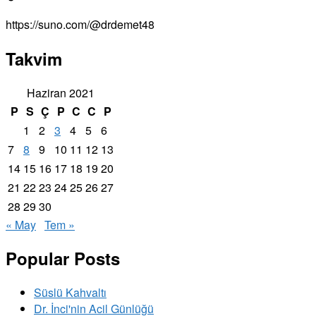
https://suno.com/@drdemet48
Takvim
Haziran 2021
P
S
Ç
P
C
C
P
1
2
3
4
5
6
7
8
9
10
11
12
13
14
15
16
17
18
19
20
21
22
23
24
25
26
27
28
29
30
« May
Tem »
Popular Posts
Süslü Kahvaltı
Dr. İnci'nin Acil Günlüğü