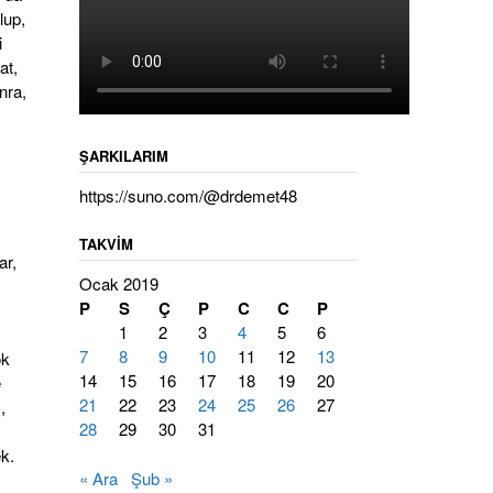
lup,
i
at,
nra,
ŞARKILARIM
https://suno.com/@drdemet48
TAKVIM
ar,
Ocak 2019
P
S
Ç
P
C
C
P
1
2
3
4
5
6
7
8
9
10
11
12
13
ok
14
15
16
17
18
19
20
e
21
22
23
24
25
26
27
,
28
29
30
31
k.
« Ara
Şub »