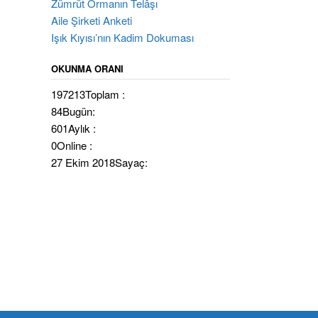
Zümrüt Ormanın Telâşı
Aile Şirketi Anketi
Işık Kıyısı’nın Kadim Dokuması
OKUNMA ORANI
197213
Toplam :
84
Bugün:
601
Aylık :
0
Online :
27 Ekim 2018
Sayaç: