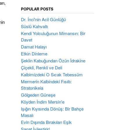
arı,
POPULAR POSTS
Dr. İnci'nin Acil Günlüğü
nin
Süslü Kahvaltı
Kendi Yolculuğunun Mimarısın: Bir
Davet
Damat Halayı
Etkin Dinleme
Şeklin Kabuğundan Özün İdrakine
Çiçekli, Renkli ve Deli
Kalbimizdeki O Sıcak Tebessüm
Mermerin Kalbindeki Fısıltı:
Stratonikeia
Gölgeden Güneşe
Köyden İndim Mersin'e
Işığın Kıyısında Dönüş: Bir Bahçe
Masalı
Evin Dışında Bırakılan Eşik
Sanat İyileştirir!