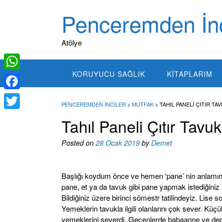
S
Penceremden İnc
k
i
p
Atölye
t
o
c
KORUYUCU SAĞLIK
KITAPLARIM
W
o
n
h
F
t
PENCEREMDEN İNCILER
>
MUTFAK
>
TAHIL PANELI ÇITIR TA
a
a
e
T
Tahıl Paneli Çıtır Tavuk
t
n
c
w
t
s
Posted on
28 Ocak 2019
by
Demet
e
i
A
b
t
p
Başlığı koydum önce ve hemen ‘pane’ nin anlamın
o
t
pane, et ya da tavuk gibi pane yapmak istediğini
p
o
e
Bildiğiniz üzere birinci sömestr tatilindeyiz. Lise 
k
Yemeklerin tavukla ilgili olanlarını çok sever. Kü
r
yemeklerini severdi. Geçenlerde babaanne ve dedesi