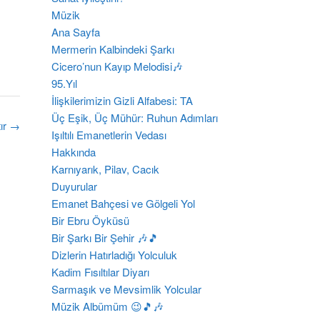
Müzik
Ana Sayfa
Mermerin Kalbindeki Şarkı
Cicero’nun Kayıp Melodisi🎶
95.Yıl
İlişkilerimizin Gizli Alfabesi: TA
Üç Eşik, Üç Mühür: Ruhun Adımları
tır
→
​Işıltılı Emanetlerin Vedası
Hakkında
Karnıyarık, Pilav, Cacık
Duyurular
Emanet Bahçesi ve Gölgeli Yol
Bir Ebru Öyküsü
Bir Şarkı Bir Şehir 🎶🎵
Dizlerin Hatırladığı Yolculuk
Kadim Fısıltılar Diyarı
Sarmaşık ve Mevsimlik Yolcular
Müzik Albümüm 😉🎵🎶