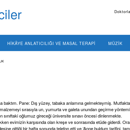
iler
Doktorla
HIKÂYE ANLATICILIĞI VE MASAL TERAPI
MÜZIK
VUK
a baktım. Pane: Dış yüzey, tabaka anlamına gelmekteymiş. Mutfakta
z malzemeyi sırasıyla un, yumurta ve galeta unundan geçirme yöntemi
son sınıftaki oğlumuz gireceği üniversite sınavı öncesi dinlenmekte.
çükken evimizin karşısında olan kreşe ve sonrasında etüde giderdi. Ora
ne gittiği bir hafta sonunda telefon etti ve ‘Anne buldum tarifini, ta