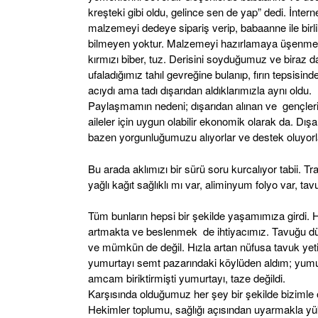
kreşteki gibi oldu, gelince sen de yap” dedi. İnter
malzemeyi dedeye sipariş verip, babaanne ile birli
bilmeyen yoktur. Malzemeyi hazırlamaya üşenmezs
kırmızı biber, tuz. Derisini soyduğumuz ve biraz d
ufaladığımız tahıl gevreğine bulanıp, fırın tepsisinde
acıydı ama tadı dışarıdan aldıklarımızla aynı oldu.
Paylaşmamın nedeni; dışarıdan alınan ve gençlerin, 
aileler için uygun olabilir ekonomik olarak da. Dışa
bazen yorgunluğumuzu alıyorlar ve destek oluyorla
Bu arada aklımızı bir sürü soru kurcalıyor tabii. Tr
yağlı kağıt sağlıklı mı var, aliminyum folyo var, 
Tüm bunların hepsi bir şekilde yaşamımıza girdi
artmakta ve beslenmek de ihtiyacımız. Tavuğu d
ve mümkün de değil. Hızla artan nüfusa tavuk yet
yumurtayı semt pazarındaki köylüden aldım; yumu
amcam biriktirmişti yumurtayı, taze değildi.
Karşısında olduğumuz her şey bir şekilde bizimle 
Hekimler toplumu, sağlığı açısından uyarmakla yük