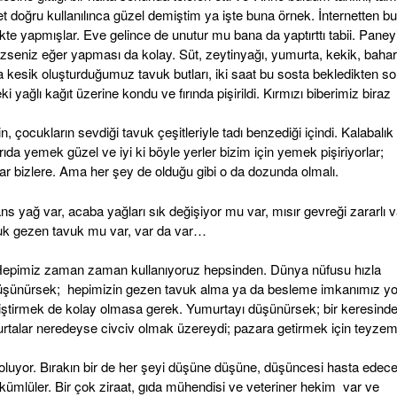
net doğru kullanılınca güzel demiştim ya işte buna örnek. İnternetten bu
kte yapmışlar. Eve gelince de unutur mu bana da yaptırttı tabii. Paney
eniz eğer yapması da kolay. Süt, zeytinyağı, yumurta, kekik, bahar
a kesik oluşturduğumuz tavuk butları, iki saat bu sosta bekledikten so
ki yağlı kağıt üzerine kondu ve fırında pişirildi. Kırmızı biberimiz biraz
çocukların sevdiği tavuk çeşitleriyle tadı benzediği içindi. Kalabalık
rıda yemek güzel ve iyi ki böyle yerler bizim için yemek pişiriyorlar;
r bizlere. Ama her şey de olduğu gibi o da dozunda olmalı.
ans yağ var, acaba yağları sık değişiyor mu var, mısır gevreği zararlı v
tavuk gezen tavuk mu var, var da var…
. Hepimiz zaman zaman kullanıyoruz hepsinden. Dünya nüfusu hızla
üşünürsek; hepimizin gezen tavuk alma ya da besleme imkanımız y
iştirmek de kolay olmasa gerek. Yumurtayı düşünürsek; bir keresind
rtalar neredeyse civciv olmak üzereydi; pazara getirmek için teyzem
oluyor. Bırakın bir de her şeyi düşüne düşüne, düşüncesi hasta edece
ümlüler. Bir çok ziraat, gıda mühendisi ve veteriner hekim var ve