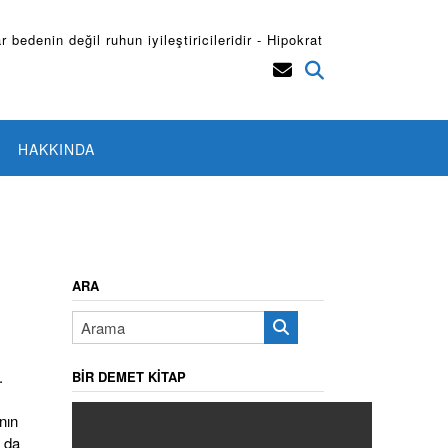
r bedenin değil ruhun iyileştiricileridir - Hipokrat
HAKKINDA
ARA
.
BIR DEMET KITAP
nın
m da